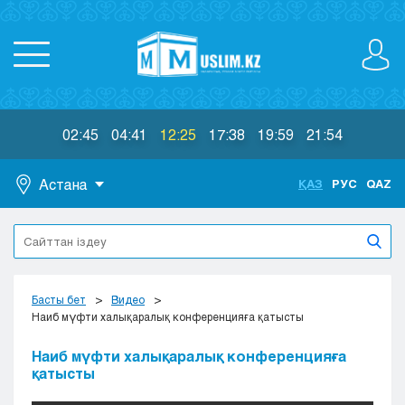
02:45
04:41
12:25
17:38
19:59
21:54
Астана
ҚАЗ
РУС
QAZ
Астана
Алматы
Актау
Актобе
Басты бет
Видео
Атырау
Наиб мүфти халықаралық конференцияға қатысты
Жезказган
Наиб мүфти халықаралық конференцияға
Караганда
қатысты
Кокшетау
Костанай