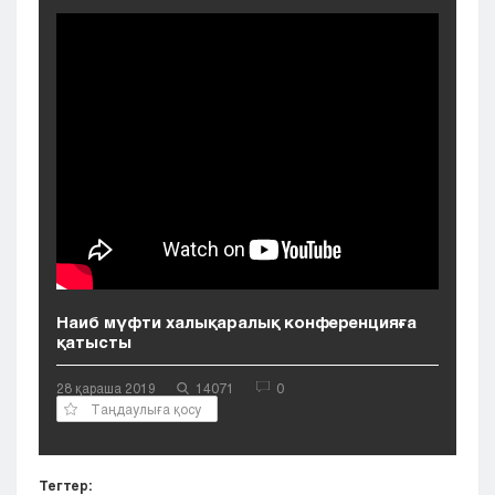
Кызылорда
Павлодар
Петропавловск
Семей
Талдыкорган
Тараз
Туркестан
Уральск
Усть-Каменогорск
Шымкент
Наиб мүфти халықаралық конференцияға
қатысты
28 қараша 2019
14071
0
Таңдаулыға қосу
Тегтер: