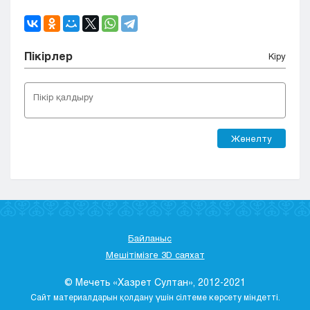
Пікірлер
Кіру
Жөнелту
Байланыс
Мешітімізге 3D саяхат
© Мечеть «Хазрет Султан», 2012-2021
Сайт материалдарын қолдану үшін сілтеме көрсету міндетті.