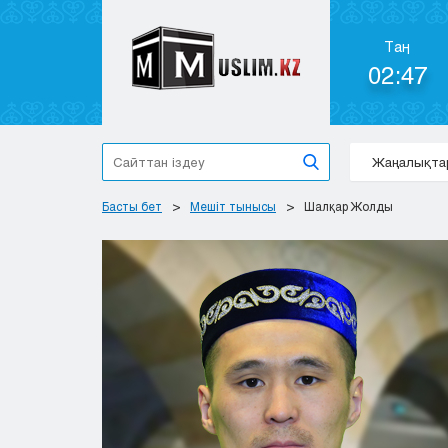
Таң
02:47
Жаңалықта
Басты бет
Мешіт тынысы
Шалқар Жолды