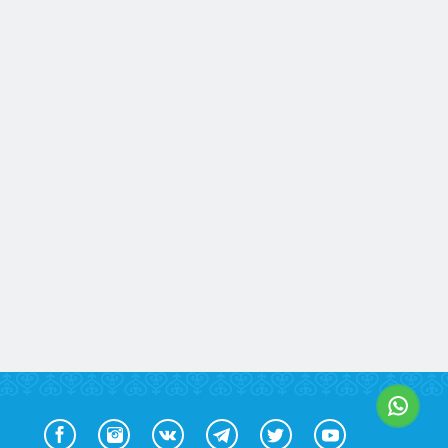
Тараз
Туркестан
Уральск
Усть-Каменогорск
Шымкент