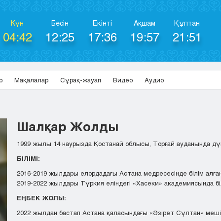
Күн
Бесін
Екінті
Ақшам
Құптан
04:42
12:25
17:36
19:57
21:51
р
Мақалалар
Сұрақ-жауап
Видео
Аудио
Шалқар Жолды
1999 жылы 14 наурызда Қостанай облысы, Торғай ауданында дүни
БІЛІМІ:
2016-2019 жылдары елордадағы Астана медресесінде білім алға
2019-2022 жылдары Түркия еліндегі «Хасеки» академиясында б
ЕҢБЕК ЖОЛЫ:
2022 жылдан бастап Астана қаласындағы «Әзірет Сұлтан» меші