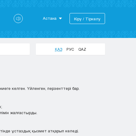
Астана
Кіру / Тіркелу
Астана
Алматы
Актау
ҚАЗ
РУС
QAZ
Актобе
Атырау
Жезказган
Караганда
Кокшетау
еге келген. Үйленген, перзенттері бар.
Костанай
Кызылорда
н;
Павлодар
ілімін жалғастырды.
Петропавловск
Семей
Талдыкорган
тінде ұстаздық қызмет атқарып келеді.