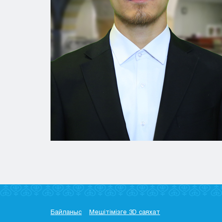
Байланыс
Мешітімізге 3D саяхат