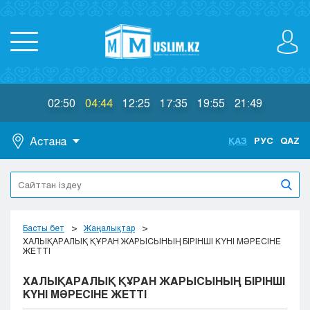
02:50
04:44
12:25
17:35
19:55
21:49
Астана
ҚАЗ
РУС
QAZ
Астана
Алматы
Актау
Актобе
Басты бет
Жаңалықтар
Атырау
ХАЛЫҚАРАЛЫҚ ҚҰРАН ЖАРЫСЫНЫҢ БІРІНШІ КҮНІ МӘРЕСІНЕ
ЖЕТТІ
Жезказган
Караганда
ХАЛЫҚАРАЛЫҚ ҚҰРАН ЖАРЫСЫНЫҢ БІРІНШІ
Кокшетау
КҮНІ МӘРЕСІНЕ ЖЕТТІ
Костанай