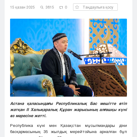
Кызылорда
15 қазан 2025
3815
0
Таңдаулыға қосу
Павлодар
Петропавловск
Семей
Талдыкорган
Тараз
Туркестан
Уральск
Усть-Каменогорск
Шымкент
Астана қаласындағы Республикалық Бас мешітте өтіп
жатқан ІІ Халықаралық Құран жарысының алғашқы күні
өз мәресіне жетті.
Республика күні мен Қазақстан мұсылмандары діни
басқармасының 35 жылдық мерейтойына арналған бұл