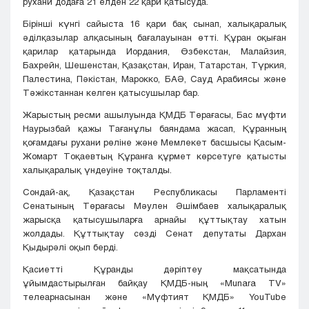
рухани додаға 21 елден 22 қари қатысуда.
Бірінші күнгі сайыста 16 қари бақ сынап, халықаралық
әділқазылар алқасының бағалауынан өтті. Құран оқыған
қарилар қатарында Иордания, Өзбекстан, Малайзия,
Бахрейн, Шешенстан, Қазақстан, Иран, Татарстан, Түркия,
Палестина, Пәкістан, Марокко, БАӘ, Сауд Арабиясы және
Тәжікстаннан келген қатысушылар бар.
Жарыстың ресми ашылуында ҚМДБ Төрағасы, Бас мүфти
Наурызбай қажы Тағанұлы баяндама жасап, Құранның
қоғамдағы рухани рөліне және Мемлекет басшысы Қасым-
Жомарт Тоқаевтың Құранға құрмет көрсетуге қатысты
халықаралық үндеуіне тоқталды.
Сондай-ақ, Қазақстан Республикасы Парламенті
Сенатының Төрағасы Мәулен Әшімбаев халықаралық
жарысқа қатысушыларға арнайы құттықтау хатын
жолдады. Құттықтау сөзді Сенат депутаты Дархан
Қыдырәлі оқып берді.
Қасиетті Құранды дәріптеу мақсатында
ұйымдастырылған байқау ҚМДБ-ның «Munara TV»
телеарнасынан және «Мүфтият ҚМДБ» YouTube