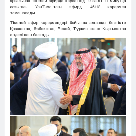
арнасынан тікелей эфирде көрсетілді. 9 сағат 11 минутқа
созылған YouTube-тағы эфирді 46112 көрермен
тамашалады.
Тікелей эфир көрермендері бойынша алғашқы бестікте
Қазақстан, Өзбекстан, Ресей, Түркия және Қырғызстан
елдері көш бастады.