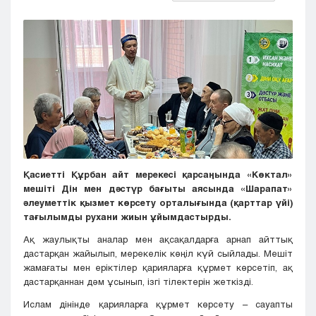
Кызылорда
Павлодар
Петропавловск
Семей
Талдыкорган
Тараз
Туркестан
Уральск
Усть-Каменогорск
Шымкент
Қасиетті Құрбан айт мерекесі қарсаңында «Көктал»
мешіті Дін мен дәстүр бағыты аясында «Шарапат»
әлеуметтік қызмет көрсету орталығында (қарттар үйі)
тағылымды рухани жиын ұйымдастырды.
Ақ жаулықты аналар мен ақсақалдарға арнап айттық
дастарқан жайылып, мерекелік көңіл күй сыйлады. Мешіт
жамағаты мен еріктілер қарияларға құрмет көрсетіп, ақ
дастарқаннан дәм ұсынып, ізгі тілектерін жеткізді.
Ислам дінінде қарияларға құрмет көрсету – сауапты