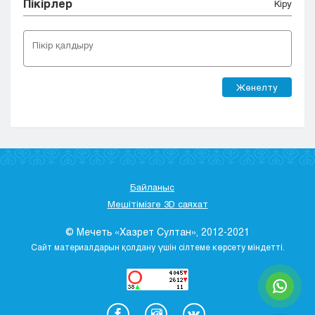
Пікірлер
Кіру
Жөнелту
Байланыс
Мешітімізге 3D саяхат
© Мечеть «Хазрет Султан», 2012-2021
Сайт материалдарын қолдану үшін сілтеме көрсету міндетті.