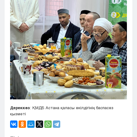
Дереккөз
: ҚМДБ Астана қаласы өкілдігінің баспасөз
қызметі