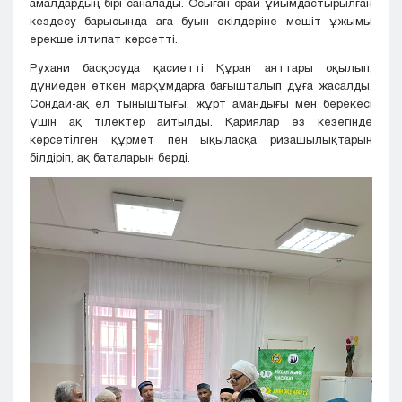
амалдардың бірі саналады. Осыған орай ұйымдастырылған
кездесу барысында аға буын өкілдеріне мешіт ұжымы
ерекше ілтипат көрсетті.
Рухани басқосуда қасиетті Құран аяттары оқылып,
дүниеден өткен марқұмдарға бағышталып дұға жасалды.
Сондай-ақ ел тыныштығы, жұрт амандығы мен берекесі
үшін ақ тілектер айтылды. Қариялар өз кезегінде
көрсетілген құрмет пен ықыласқа ризашылықтарын
білдіріп, ақ баталарын берді.