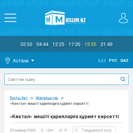
02:50
04:44
12:25
17:35
19:55
21:49
Астана
ҚАЗ
РУС
QAZ
Астана
Алматы
Актау
Актобе
Басты бет
Жаңалықтар
Атырау
«Көктал» мешіті қарияларға құрмет көрсетті
Жезказган
«Көктал» мешіті қарияларға құрмет көрсетті
Караганда
Кокшетау
30 мамыр 2026
1241
0
Таңдаулыға қосу
Костанай