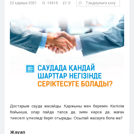
22 қараша 2021
14916
0
Таңдаулыға қосу
Кызылорда
Павлодар
Петропавловск
Семей
Талдыкорган
Тараз
Туркестан
Уральск
Усть-Каменогорск
Шымкент
Достарым сауда жасайды. Қаржыны мен беремін. Келісім
бойынша, олар пайда тапса да, зиян көрсе де, маған
тиеселі үлесімді беріп отырады. Осылай жасауға бола ма?
Жауап