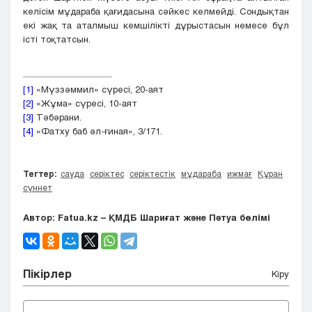
келісім мұдараба қағидасына сәйкес келмейді. Сондықтан
екі жақ та аталмыш кемшілікті дұрыстасын немесе бұл
істі тоқтатсын.
[1]
«Мүззәммил» сүресі, 20-аят
[2]
«Жұма» сүресі, 10-аят
[3]
Тәбәрани.
[4]
«Фатху баб әл-ғиная», 3/171.
Тегтер:
сауда
серіктес
серіктестік
мұдараба
ижмағ
Құран
сүннет
Автор: Fatua.kz – ҚМДБ Шариғат және Пәтуа бөлімі
Пікірлер
Кіру