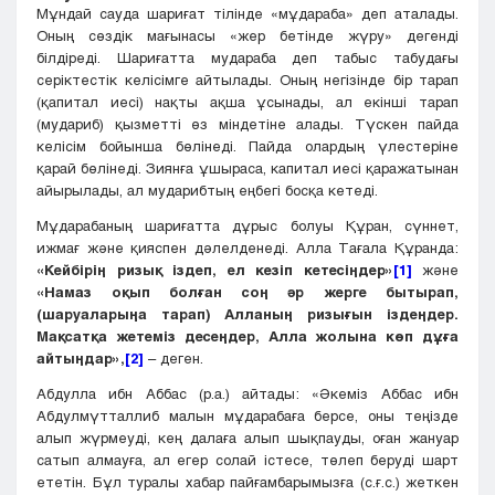
Мұндай сауда шариғат тілінде «мұдараба» деп аталады.
Оның сөздік мағынасы «жер бетінде жүру» дегенді
білдіреді. Шариғатта мудараба деп табыс табудағы
серіктестік келісімге айтылады. Оның негізінде бір тарап
(қапитал иесі) нақты ақша ұсынады, ал екінші тарап
(мудариб) қызметті өз міндетіне алады. Түскен пайда
келісім бойынша бөлінеді. Пайда олардың үлестеріне
қарай бөлінеді. Зиянға ұшыраса, капитал иесі қаражатынан
айырылады, ал мударибтың еңбегі босқа кетеді.
Мұдарабаның шариғатта дұрыс болуы Құран, сүннет,
ижмағ және қияспен дәлелденеді. Алла Тағала Құранда:
«Кейбірің ризық іздеп, ел кезіп кетесіңдер»
[1]
және
«Намаз оқып болған соң әр жерге бытырап,
(шаруаларыңа тарап) Алланың ризығын іздеңдер.
Мақсатқа жетеміз десеңдер, Алла жолына көп дұға
айтыңдар»
,
[2]
– деген.
Абдулла ибн Аббас (р.а.) айтады: «Әкеміз Аббас ибн
Абдулмүтталлиб малын мұдарабаға берсе, оны теңізде
алып жүрмеуді, кең далаға алып шықпауды, оған жануар
сатып алмауға, ал егер солай істесе, төлеп беруді шарт
ететін. Бұл туралы хабар пайғамбарымызға (с.ғ.с.) жеткен