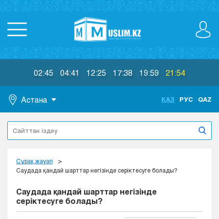
02:45
04:41
12:25
17:38
19:59
21:54
Астана
ҚАЗ
РУС
QAZ
Астана
Алматы
Актау
Актобе
Сұрақ жауап
Атырау
Саудада қандай шарттар негізінде серіктесуге болады?
Жезказган
Саудада қандай шарттар негізінде
Караганда
серіктесуге болады?
Кокшетау
Костанай