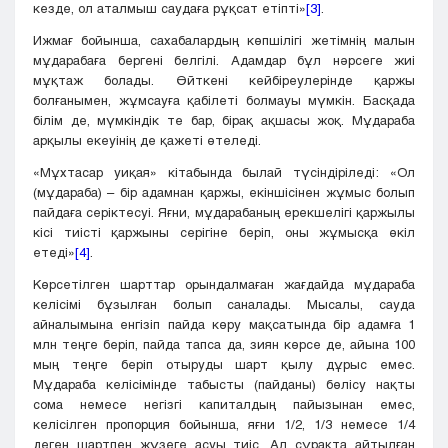
кезде, ол аталмыш саудаға рұқсат етіпті»
[3]
.
Ижмағ бойынша, сахабалардың көпшілігі жетімнің малын
мұдарабаға бергені белгілі. Адамдар бұл нәрсеге жиі
мұқтаж болады. Өйткені кейбіреулерінде қаржы
болғанымен, жұмсауға қабілеті болмауы мүмкін. Басқада
білім де, мүмкіндік те бар, бірақ ақшасы жоқ. Мұдараба
арқылы екеуінің де қажеті өтеледі.
«Мұхтасар уиқая» кітабында былай түсіндіріледі: «Ол
(мұдараба) – бір адамнан қаржы, екіншісінен жұмыс болып
пайдаға серіктесуі. Яғни, мұдарабаның ерекшелігі қаржылы
кісі тиісті қаржыны серігіне беріп, оны жұмысқа өкіл
етеді»
[4]
.
Көрсетілген шарттар орындалмаған жағдайда мұдараба
келісімі бұзылған болып саналады. Мысалы, сауда
айналымына енгізіп пайда көру мақсатында бір адамға 1
млн теңге беріп, пайда тапса да, зиян көрсе де, айына 100
мың теңге беріп отыруды шарт қылу дұрыс емес.
Мұдараба келісімінде табысты (пайданы) бөлісу нақты
сома немесе негізгі капиталдың пайызынан емес,
келісілген пропорция бойынша, яғни 1/2, 1/3 немесе 1/4
деген шартпен жүзеге асуы тиіс. Ал сұрақта айтылған