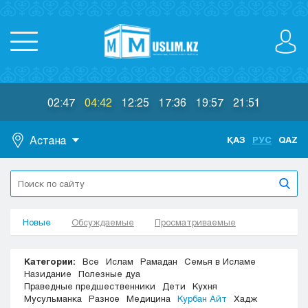
02:47
04:42
12:25
17:36
19:57
21:51
Астана
ҚАЗ
РУС
QAZ
Астана
Алматы
Актау
Новые
Актобе
Обсуждаемые
Просматриваемые
Атырау
Жезказган
Категории:
Все
Ислам
Рамадан
Семья в Исламе
Караганда
Назидание
Полезные дуа
Праведные предшественники
Дети
Кухня
Кокшетау
Мусульманка
Разное
Медицина
Курбан Айт
Хадж
Костанай