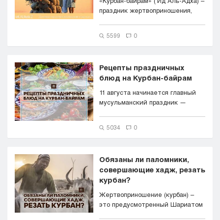
«Курбан-байрам» (‘Ид Аль-Адха) –
праздник жертвоприношения,
оди...
5599
0
Рецепты праздничных
блюд на Курбан-байрам
11 августа начинается главный
мусульманский праздник —
Курбан-байрам. Еда —...
5034
0
Обязаны ли паломники,
совершающие хадж, резать
курбан?
Жертвоприношение (курбан) –
это предусмотренный Шариатом
обряд, который сове...