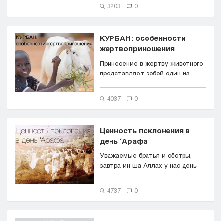
также ...
3203
0
КУРБАН: особенности
жертвоприношения
Принесение в жертву животного
представляет собой один из
самых важных религиозных
обряд...
4037
0
Ценность поклонения в
день ‘Арафа
Уважаемые братья и сёстры,
завтра ин ша Аллах у нас день
‘Арафа, это день, которы...
4737
0