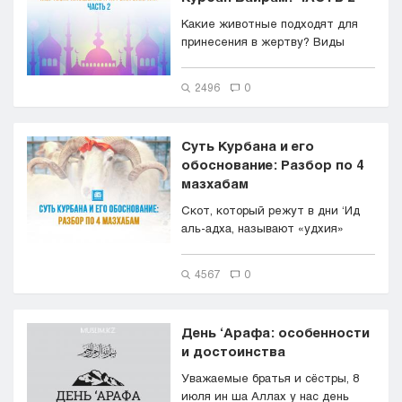
Какие животные подходят для
принесения в жертву? Виды
жертвенных животных: овца;
коз...
2496
0
Суть Курбана и его
обоснование: Разбор по 4
мазхабам
Скот, который режут в дни ‘Ид
аль-адха, называют «удхия»
(курбан). В ...
4567
0
День ‘Арафа: особенности
и достоинства
Уважаемые братья и сёстры, 8
июля ин ша Аллах у нас день