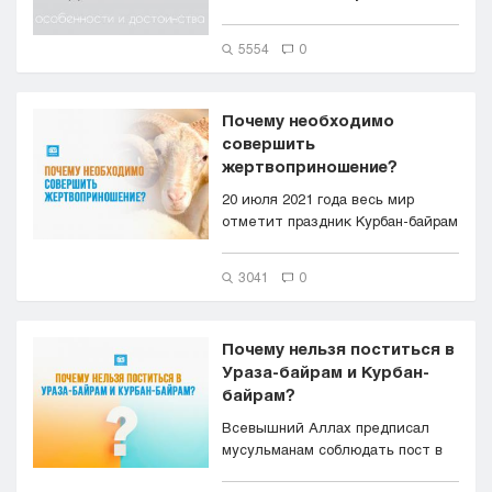
‘Арафа, это день, которы...
5554
0
Почему необходимо
совершить
жертвоприношение?
20 июля 2021 года весь мир
отметит праздник Курбан-байрам
или, как он звучит ...
3041
0
Почему нельзя поститься в
Ураза-байрам и Курбан-
байрам?
Всевышний Аллах предписал
мусульманам соблюдать пост в
месяц Рамадан. Желательно