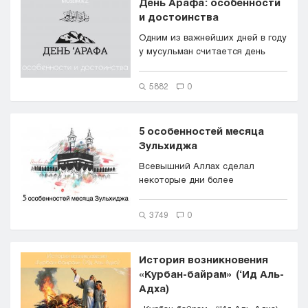
День Арафа: особенности
и достоинства
Одним из важнейших дней в году
у мусульман считается день
Арафа. Он приходится на девят...
5882
0
5 особенностей месяца
Зульхиджа
Всевышний Аллах сделал
некоторые дни более
особенными, чем другие, чтобы
раб мог зарабо...
3749
0
История возникновения
«Курбан-байрам» (‘Ид Аль-
Адха)