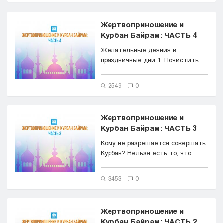
Кызылорда
Павлодар
Жертвоприношение и
Петропавловск
Курбан Байрам: ЧАСТЬ 4
Семей
Желательные деяния в
Талдыкорган
праздничные дни 1. Почистить
Тараз
зубы мисваком, перед выходом
на на...
Туркестан
2549
0
Уральск
Усть-Каменогорск
Шымкент
Жертвоприношение и
Курбан Байрам: ЧАСТЬ 3
Кому не разрешается совершать
Курбан? Нельзя есть то, что
приносит в жертву огнепокл...
3453
0
Жертвоприношение и
Курбан Байрам: ЧАСТЬ 2