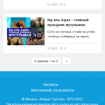
3787
0
Ид аль-Адха - главный
праздник мусульман
Соте из печени, стейк на углях,
телячьи отбивные на гриле,
ребрышки, баранина тушеная, ...
6324
0
Страница 1 из 2
>
Контакты
Виртуальный тур по мечети
© Мечеть «Хазрет Султан», 2012-2021
При использовании материалов сайта ссылка на сайт обязательна.