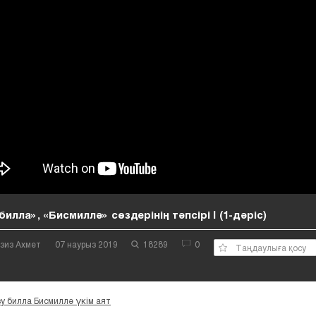
билла», «Бисмиллә» сөздерінің тәпсірі | (1-дәріс)
азиз Ахмет
07 наурыз 2019
18289
0
Таңдаулыға қосу
зу билла Бисмиллә үкім аят