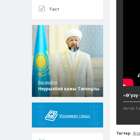
Тест
Бас муфти
Наурызбай қажы Тағанұлы
«Ә’узу 
Автор: Ғ
Исламмен таныс
Тегтер:
Ә’у