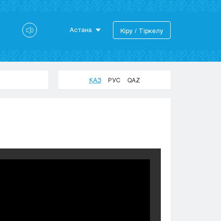
Астана
Кіру / Тіркелу
Астана
Алматы
Актау
ҚАЗ
РУС
QAZ
Актобе
Атырау
Жезказган
Караганда
Кокшетау
Костанай
Кызылорда
Павлодар
Петропавловск
Семей
Талдыкорган