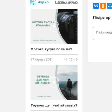
Аудио
Барлық аудио
Пікірлер
Фотоға түсуге бола ма?
17 қараша 2021
48148
Тәуекел деп нені айтамыз?