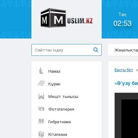
Таң
02:53
Жаңалықта
Басты бет
Намаз
«Ә’узу би
Құран
Мешіт тынысы
Фотогалерея
Ғибратнама
Кітапхана