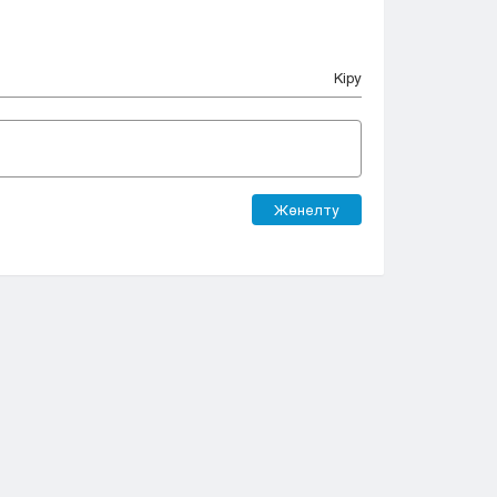
Кіру
Жөнелту