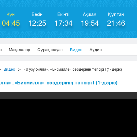
Күн
Бесін
Екінті
Ақшам
Құптан
04:45
12:25
17:34
19:54
21:46
р
Мақалалар
Сұрақ-жауап
Видео
Аудио
Видео
«Ә’узу билла», «Бисмиллә» сөздерінің тәпсірі | (1-дәріс)
лла», «Бисмиллә» сөздерінің тәпсірі | (1-дәріс)