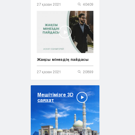
27 қазан 2021
40409
Жақсы мінездің пайдасы
27 қазан 2021
20899
Мешітімізге 3D
саяхат