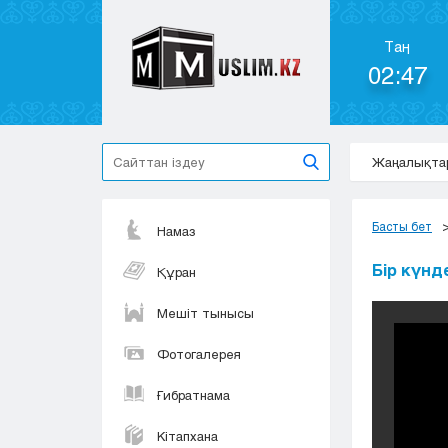
Таң
02:47
Жаңалықта
Басты бет
Намаз
Бір күнде
Құран
Мешіт тынысы
Фотогалерея
Ғибратнама
Кітапхана