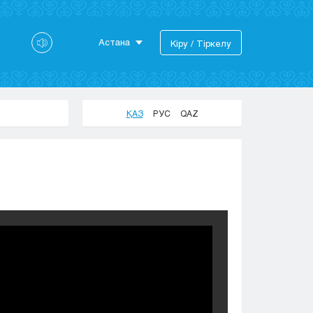
Астана
Кіру / Тіркелу
Астана
Алматы
Актау
ҚАЗ
РУС
QAZ
Актобе
Атырау
Жезказган
Караганда
Кокшетау
Костанай
Кызылорда
Павлодар
Петропавловск
Семей
Талдыкорган