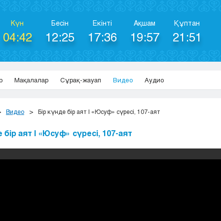
Күн
Бесін
Екінті
Ақшам
Құптан
04:42
12:25
17:36
19:57
21:51
р
Мақалалар
Сұрақ-жауап
Видео
Аудио
Видео
Бір күнде бір аят | «Юсуф» сүресі, 107-аят
 бір аят | «Юсуф» сүресі, 107-аят