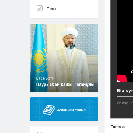
Тест
Бас муфти
Наурызбай қажы Тағанұлы
Бір кү
22 сәуір 
Исламмен таныс
Тегтер: