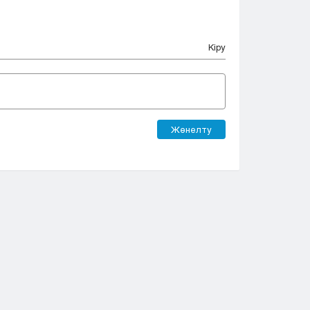
Кіру
Жөнелту