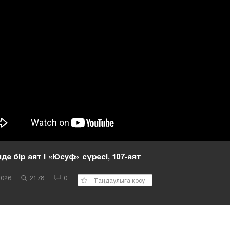
нде бір аят | «Юсуф» сүресі, 107-аят
2026
2178
0
Таңдаулыға қосу