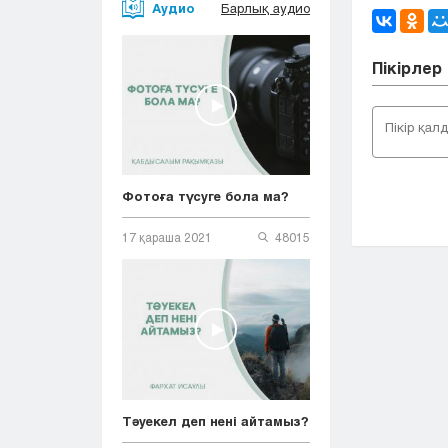
Аудио
Барлық аудио
Пікірлер
Фотоға түсуге бола ма?
17 қараша 2021
48015
Тәуекел деп нені айтамыз?