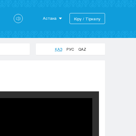
Астана
Кіру / Тіркелу
Астана
Алматы
Актау
ҚАЗ
РУС
QAZ
Актобе
Атырау
Жезказган
Караганда
Кокшетау
Костанай
Кызылорда
Павлодар
Петропавловск
Семей
Талдыкорган