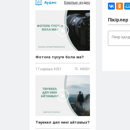
Аудио
Барлық аудио
Пікірлер
Фотоға түсуге бола ма?
17 қараша 2021
48031
Тәуекел деп нені айтамыз?