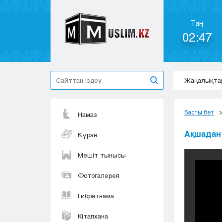
Таң
02:47
Жаңалықта
Басты бет
Намаз
Ақшадан 
Құран
Мешіт тынысы
Фотогалерея
Ғибратнама
Кітапхана