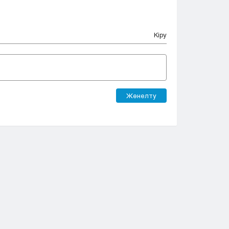
Кіру
Жөнелту