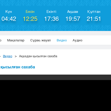
Күн
Бесін
Екінті
Ақшам
Құптан
04:42
12:25
17:36
19:57
21:51
р
Мақалалар
Сұрақ-жауап
Видео
Аудио
Видео
Ақшадан қысылған сахаба
қысылған сахаба