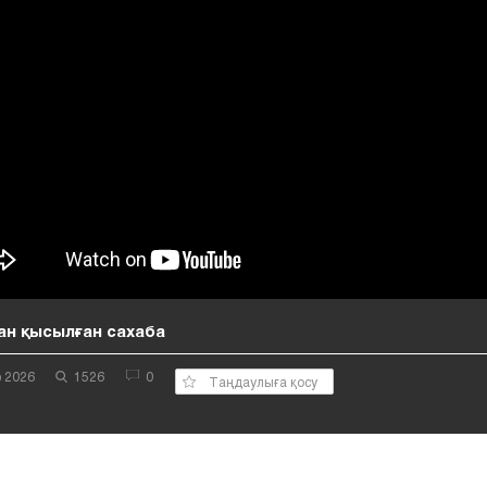
н қысылған сахаба
 2026
1526
0
Таңдаулыға қосу