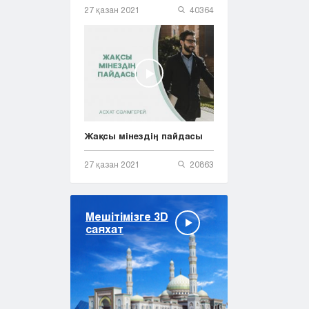
27 қазан 2021
40364
Жақсы мінездің пайдасы
27 қазан 2021
20863
Мешітімізге 3D
саяхат