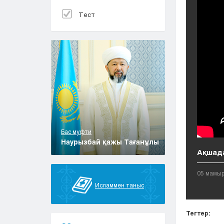
Тест
Бас муфти
Наурызбай қажы Тағанұлы
Ақшада
05 мамыр
Исламмен таныс
Тегтер: