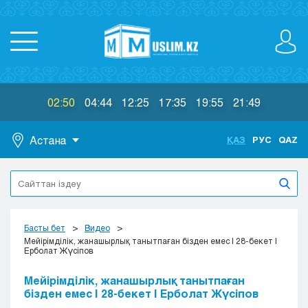
02:50
04:44
12:25
17:35
19:55
21:49
Астана
ҚАЗ
РУС
QAZ
Астана
Алматы
Актау
Актобе
Басты бет
Видео
Атырау
Мейірімділік, жанашырлық танытпаған бізден емес | 28-бекет |
Ерболат Жүсіпов
Жезказган
Караганда
Мейірімділік, жанашырлық танытпаған
Кокшетау
бізден емес | 28-бекет | Ерболат Жүсіпов
Костанай