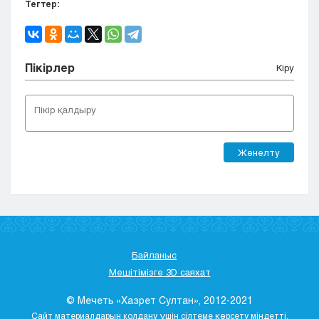
Тегтер:
Пікірлер
Кіру
Жөнелту
Байланыс
Мешітімізге 3D саяхат
© Мечеть «Хазрет Султан», 2012-2021
Сайт материалдарын қолдану үшін сілтеме көрсету міндетті.