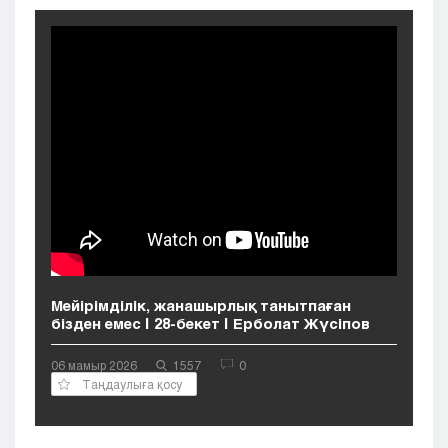
Кызылорда
Павлодар
Петропавловск
Семей
Талдыкорган
Тараз
Туркестан
Уральск
Усть-Каменогорск
Шымкент
Мейірімділік, жанашырлық танытпаған
бізден емес | 28-бекет | Ерболат Жүсіпов
06 мамыр 2026
1557
0
Таңдаулыға қосу