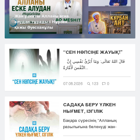
Жан рахаты Алланы еске
алудан тұрады | Нұрбек
қажы Әуесханұлы
“СЕН НӘПСІҢЕ ЖАУЫҚ!”
قَالَ اللهُ تَعَالَى: وَمَٓا اُبَرِّئُ نَفْسِي إِنَّ
النَّفْسَ لَأَمَّارَةٌ...
07.08.2026
123
0
САДАҚА БЕРУ ҮЛКЕН
НЫҒМЕТ, ІЗГІЛІК
Бақара сүресінің “Aлланың
разылығына бөленуді жан-
тәнімен қалап және
көкіректерінд...