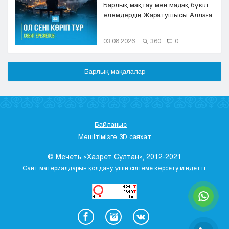
Барлық мақтау мен мадақ бүкіл
әлемдердің Жаратушысы Аллаға
болсын. Оның игілігі мен сәле...
03.08.2026
360
0
Барлық мақалалар
Байланыс
Мешітімізге 3D саяхат
© Мечеть «Хазрет Султан», 2012-2021
Сайт материалдарын қолдану үшін сілтеме көрсету міндетті.