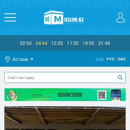
02:50
04:44
12:25
17:35
19:55
21:49
Астана
ҚАЗ
РУС
QAZ
Астана
Алматы
Актау
Актобе
Атырау
Жезказган
Караганда
Кокшетау
Костанай