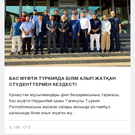
Кызылорда
Павлодар
Петропавловск
Семей
Талдыкорган
Тараз
Туркестан
Уральск
Усть-Каменогорск
Шымкент
БАС МҮФТИ ТҮРКИЯДА БІЛІМ АЛЫП ЖАТҚАН
СТУДЕНТТЕРМЕН КЕЗДЕСТІ
Қазақстан мұсылмандары діни басқармасының төрағасы,
Бас мүфти Наурызбай қажы Тағанұлы Түркия
Республикасына жасаған сапары аясында Ыстамбұл
қаласында білім алып жүрген мү...
168
0