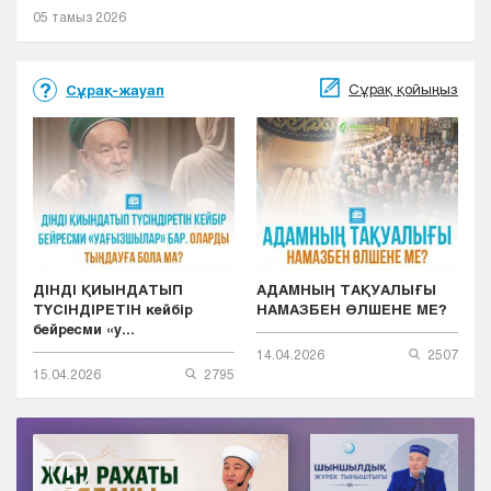
05 тамыз 2026
Сұрақ қойыңыз
Сұрақ-жауап
ДІНДІ ҚИЫНДАТЫП
АДАМНЫҢ ТАҚУАЛЫҒЫ
ТҮСІНДІРЕТІН кейбір
НАМАЗБЕН ӨЛШЕНЕ МЕ?
бейресми «у...
14.04.2026
2507
15.04.2026
2795