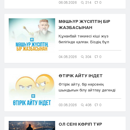
06.08.2026
214
0
МӘШҺҮР ЖҮСІПТІҢ БІР
ЖАЗБАСЫНАН
Құнанбай тәкиесі кіші жүз
билігінде қалған. Біздің бұл
қазақта тасқа таңба басқандай ...
04.08.2026
304
0
ӨТІРІК АЙТУ ІНДЕТ
Өтірік айту, бір нәрсенің
шындығын білу айтпау дегенді
білдіреді. Өтірік айту,
мылқаулық...
03.08.2026
408
0
ОЛ СЕНІ КӨРІП ТҰР