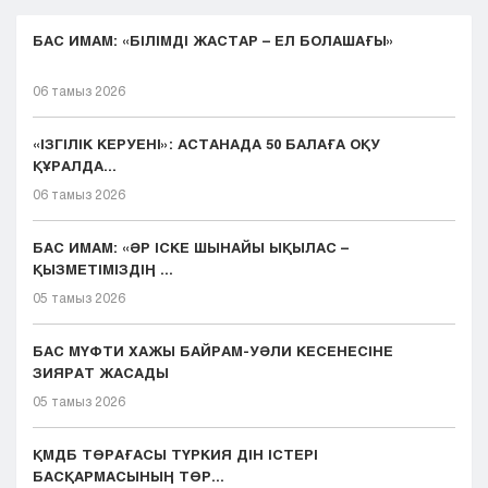
БАС ИМАМ: «БІЛІМДІ ЖАСТАР – ЕЛ БОЛАШАҒЫ»
06 тамыз 2026
«ІЗГІЛІК КЕРУЕНІ»: АСТАНАДА 50 БАЛАҒА ОҚУ
ҚҰРАЛДА...
06 тамыз 2026
БАС ИМАМ: «ӘР ІСКЕ ШЫНАЙЫ ЫҚЫЛАС –
ҚЫЗМЕТІМІЗДІҢ ...
05 тамыз 2026
БАС МҮФТИ ХАЖЫ БАЙРАМ-УӘЛИ КЕСЕНЕСІНЕ
ЗИЯРАТ ЖАСАДЫ
05 тамыз 2026
ҚМДБ ТӨРАҒАСЫ ТҮРКИЯ ДІН ІСТЕРІ
БАСҚАРМАСЫНЫҢ ТӨР...