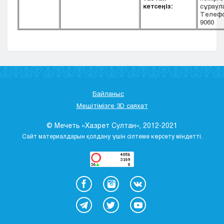
кетсеңіз:
сұраул
Телефо
9060
Байланыс
Мешітімізге 3D саяхат
© Мечеть «Хазрет Султан», 2012-2021
Сайт материалдарын қолдану үшін сілтеме көрсету міндетті.