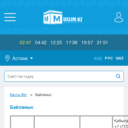
02:47
04:42
12:25
17:36
19:57
21:51
Астана
ҚАЗ
РУС
QAZ
Астана
Алматы
Актау
Актобе
Басты бет
Байланыс
Атырау
Жезказган
Байланыс
Караганда
Кокшетау
Қабылда
+7 (717
Костанай