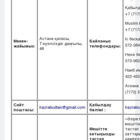
Кызылорда
Қабылда
Павлодар
+7 (717
Петропавловск
Muslim.
Семей
+7 (717
Талдыкорган
Астана қаласы,
Іс басқ
Мекен-
Байланыс
Тараз
Тәуелсіздік даңғылы,
572-584
жайымыз:
телефондары:
48
Туркестан
Неке бө
Уральск
573-962
Усть-Каменогорск
Наиб им
Шымкент
422-455
Асхана 
(7172) 
Сайт
Қабылдау
hazratsultan@gmail.com
hazrats
поштасы:
бөлімі :
«Әзіре
мешіті
Мешітте
тастап
затыңызды
заттар
тастап
нөмірг