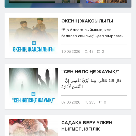
ӘКЕНІҢ ЖАҚСЫЛЫҒЫ
“Бір Аллаға сыйынып, кел
балалар оқылық”,-деп жырлаған
ұлтымыздың ағартушы ұ...
10.08.2026
42
0
“СЕН НӘПСІҢЕ ЖАУЫҚ!”
قَالَ اللهُ تَعَالَى: وَمَٓا اُبَرِّئُ نَفْسِي إِنَّ
النَّفْسَ لَأَمَّارَةٌ...
07.08.2026
233
0
САДАҚА БЕРУ ҮЛКЕН
НЫҒМЕТ, ІЗГІЛІК