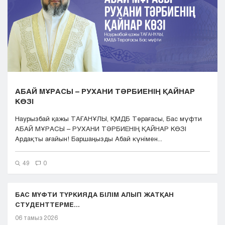
Кызылорда
Павлодар
Петропавловск
Семей
Талдыкорган
Тараз
Туркестан
АБАЙ МҰРАСЫ – РУХАНИ ТӘРБИЕНІҢ ҚАЙНАР
Уральск
КӨЗІ
Усть-Каменогорск
Шымкент
Наурызбай қажы ТАҒАНҰЛЫ, ҚМДБ Төрағасы, Бас мүфти
АБАЙ МҰРАСЫ – РУХАНИ ТӘРБИЕНІҢ ҚАЙНАР КӨЗІ
Ардақты ағайын! Баршаңызды Абай күнімен...
49
0
БАС МҮФТИ ТҮРКИЯДА БІЛІМ АЛЫП ЖАТҚАН
СТУДЕНТТЕРМЕ...
06 тамыз 2026