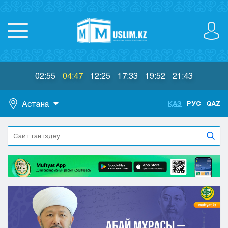
02:55
04:47
12:25
17:33
19:52
21:43
Астана
ҚАЗ
РУС
QAZ
Астана
Алматы
Актау
Актобе
Атырау
Жезказган
Караганда
Кокшетау
Костанай