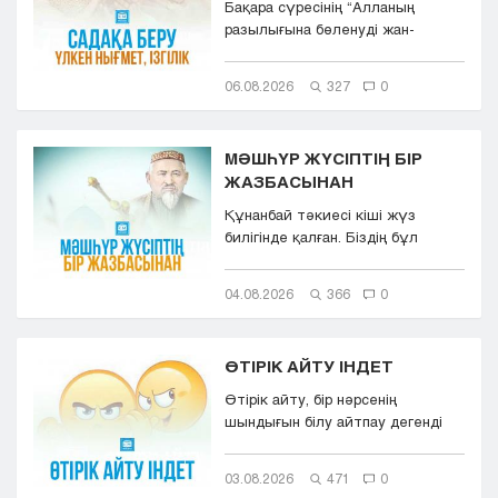
Бақара сүресінің “Aлланың
разылығына бөленуді жан-
тәнімен қалап және
көкіректерінд...
06.08.2026
327
0
МӘШҺҮР ЖҮСІПТІҢ БІР
ЖАЗБАСЫНАН
Құнанбай тәкиесі кіші жүз
билігінде қалған. Біздің бұл
қазақта тасқа таңба басқандай ...
04.08.2026
366
0
ӨТІРІК АЙТУ ІНДЕТ
Өтірік айту, бір нәрсенің
шындығын білу айтпау дегенді
білдіреді. Өтірік айту,
мылқаулық...
03.08.2026
471
0