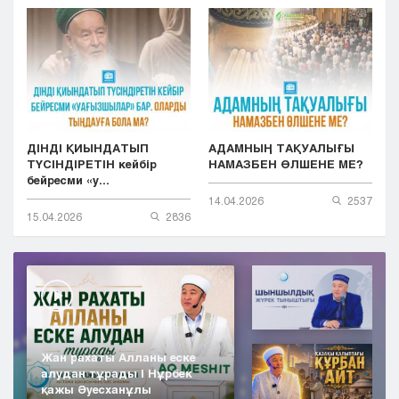
ДІНДІ ҚИЫНДАТЫП
АДАМНЫҢ ТАҚУАЛЫҒЫ
ТҮСІНДІРЕТІН кейбір
НАМАЗБЕН ӨЛШЕНЕ МЕ?
бейресми «у...
14.04.2026
2537
15.04.2026
2836
Жан рахаты Алланы еске
алудан тұрады | Нұрбек
қажы Әуесханұлы