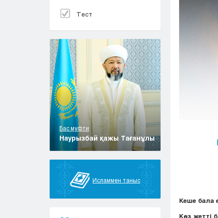
Тест
Бас муфти
Наурызбай қажы Тағанұлы
Исламмен таныс
Кеше бала е
Көз жетті 