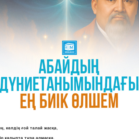
ң, келдің ғой талай жасқа,
бір қалыпта тұра алмасқа.