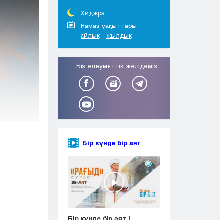
Тараз
Туркестан
Хиджра
Уральск
Намаз уақыттары
айлық
жылдық
Усть-Каменогорск
Шымкент
Біз әлеуметтік желідеміз
Бір күнде бір аят
Бір күнде бір аят |