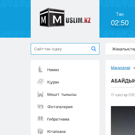
Таң
02:50
Жаңалықта
Мақалалар
Намаз
АБАЙДЫҢ
Құран
Мешіт тынысы
11 қаңтар 202
Фотогалерея
Ғибратнама
Кітапхана