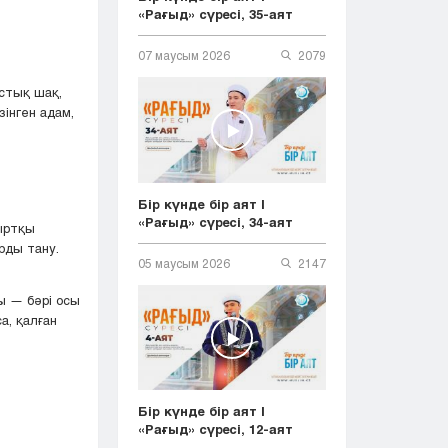
«Рағыд» сүресі, 35-аят
07 маусым 2026
2079
астық шақ,
інген адам,
Бір күнде бір аят |
«Рағыд» сүресі, 34-аят
ыртқы
рды тану.
05 маусым 2026
2147
ы — бәрі осы
а, қалған
Бір күнде бір аят |
«Рағыд» сүресі, 12-аят