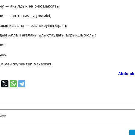
ну — ақылдың ең биік мақсаты,
ю — сол танымның жемісі,
 шын қызығы — осы екеуінің бірлігі.
дың Алла Тағаланы ұлықтаудағы айрықша жолы:
мес,
мес,
м мен жүректегі махаббат.
Abdulak