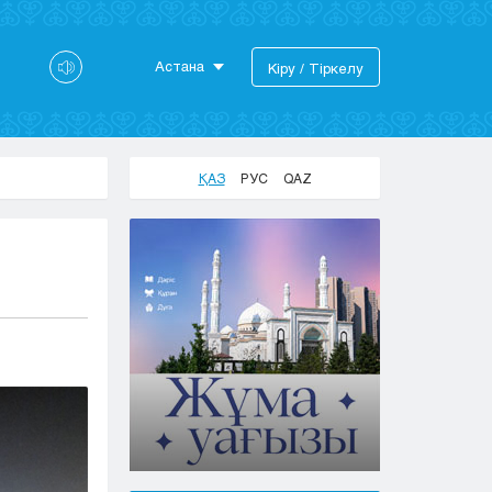
Астана
Кіру / Тіркелу
Астана
Алматы
Актау
ҚАЗ
РУС
QAZ
Актобе
Атырау
Жезказган
Караганда
Кокшетау
Костанай
Кызылорда
Павлодар
Петропавловск
Семей
Талдыкорган