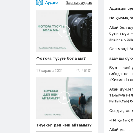
Аудио
Барлық аудио
Адамды сүй
Не қызық б
Абай бұл шу
бүгінгі күй
ақынның ойы
Сол мәнді А
адамды сүю 
Фотоға түсуге бола ма?
Бұл — жай у
17 қараша 2021
48101
ғибадатпен 
«Хикметін с
Абай дүниет
танымға келі
қызықтың бә
Сондықтан д
«Не қызық б
Тәуекел деп нені айтамыз?
Абай үшін: