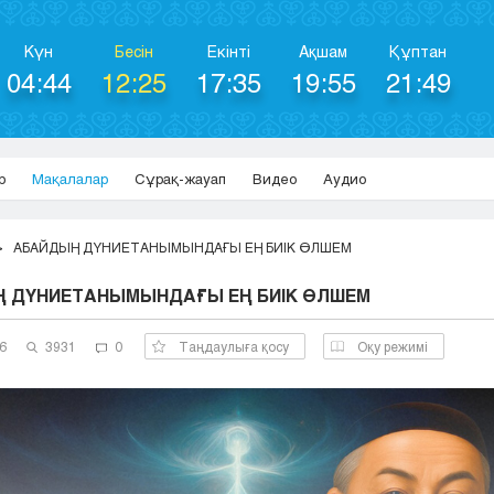
Күн
Бесін
Екінті
Ақшам
Құптан
04:44
12:25
17:35
19:55
21:49
р
Мақалалар
Сұрақ-жауап
Видео
Аудио
АБАЙДЫҢ ДҮНИЕТАНЫМЫНДАҒЫ ЕҢ БИІК ӨЛШЕМ
 ДҮНИЕТАНЫМЫНДАҒЫ ЕҢ БИІК ӨЛШЕМ
6
3931
0
Таңдаулыға қосу
Оқу режимі