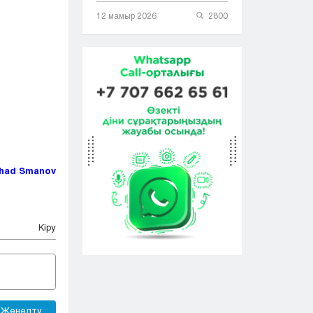
12 мамыр 2026
2800
had Smanov
Кіру
Жөнелту