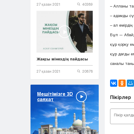
27 қазан 2021
40389
– Алланы та
– адамды сү
– ал өмірдің
Бұл — Абай
құр қорқу е
құр дағды е
Жақсы мінездің пайдасы
саналы таны
27 қазан 2021
20878
Мешітімізге 3D
Пікірлер
саяхат