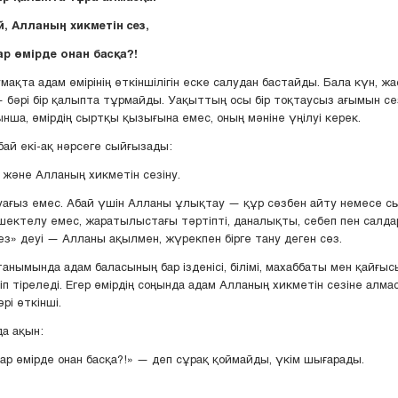
, Алланың хикметін сез,
ар өмірде онан басқа?!
мақта адам өмірінің өткіншілігін еске салудан бастайды. Бала күн, ж
 — бәрі бір қалыпта тұрмайды. Уақыттың осы бір тоқтаусыз ағымын сез
нша, өмірдің сыртқы қызығына емес, оның мәніне үңілуі керек.
бай екі-ақ нәрсеге сыйғызады:
және Алланың хикметін сезіну.
ағыз емес. Абай үшін Алланы ұлықтау — құр сөзбен айту немесе с
шектелу емес, жаратылыстағы тәртіпті, даналықты, себеп пен салда
ез» деуі — Алланы ақылмен, жүрекпен бірге тану деген сөз.
анымында адам баласының бар ізденісі, білімі, махаббаты мен қайғыс
п тіреледі. Егер өмірдің соңында адам Алланың хикметін сезіне алмас
рі өткінші.
а ақын:
ар өмірде онан басқа?!» — деп сұрақ қоймайды, үкім шығарады.