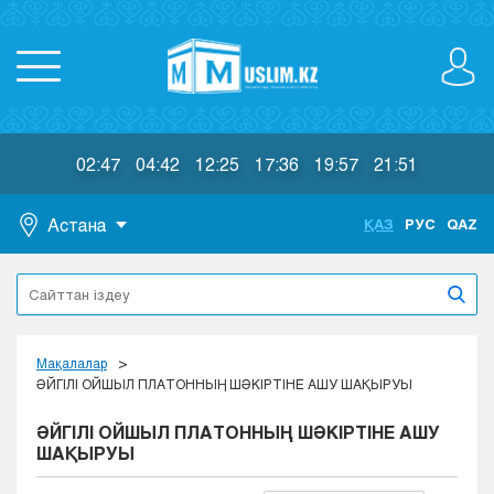
02:47
04:42
12:25
17:36
19:57
21:51
Астана
ҚАЗ
РУС
QAZ
Астана
Алматы
Актау
Актобе
Мақалалар
Атырау
ӘЙГІЛІ ОЙШЫЛ ПЛАТОННЫҢ ШӘКІРТІНЕ АШУ ШАҚЫРУЫ
Жезказган
ӘЙГІЛІ ОЙШЫЛ ПЛАТОННЫҢ ШӘКІРТІНЕ АШУ
Караганда
ШАҚЫРУЫ
Кокшетау
Костанай