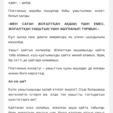
едім», – дейді.
Платонның жауабы ғасырлар бойы ұмытылмас өсиет
болып қалды:
«МЕН САҒАН ЖОҒАЛТҚАН АҚШАҢ ҮШІН ЕМЕС,
ЖОҒАЛТҚАН УАҚЫТЫҢ ҮШІН АШУЛАНЫП ТҰРМЫН.»
Бұл қысқа ғана диалог өміріміздің ең үлкен шындығына
меңзейді:
Уақыт қайтып келмейді. Жоғалтқан ақшамызды қайта
таба аламыз, күш-қуатымызды қайта жинай аламыз, бірақ
бір сәтті де қайтара алмаймыз.
Платонның ескертуі – уақыттың құны ақшадан да жоғары
екенін бізге көрсетеді.
Ал сіз ше?
Бүгін уақытыңызды қалай өткізіп жүрсіз? Сізді болашаққа
жетелейтін істерге ме, әлде тек уақытты толтыратын
әуестіктерге ме?
Қайталап еске салайық, жоғалған ақша қайта табылар,
бірақ жоғалтқан жастық шақ, босқа өткізген алтын уақыт