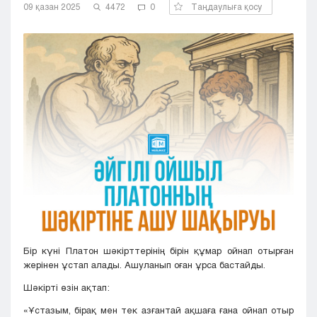
09 қазан 2025
4472
0
Таңдаулыға қосу
Кызылорда
Павлодар
Петропавловск
Семей
Талдыкорган
Тараз
Туркестан
Уральск
Усть-Каменогорск
Шымкент
Бір күні Платон шәкірттерінің бірін құмар ойнап отырған
жерінен ұстап алады. Ашуланып оған ұрса бастайды.
Шәкірті өзін ақтап:
«Ұстазым, бірақ мен тек азғантай ақшаға ғана ойнап отыр