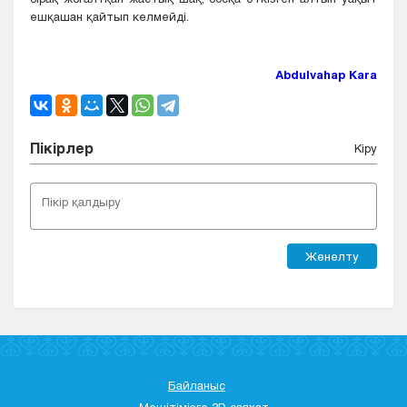
ешқашан қайтып келмейді.
Abdulvahap Kara
Пікірлер
Кіру
Жөнелту
Байланыс