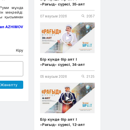
«Рағыд» сүресі, 35-аят
 Руми мұнда
н меңзейді.
07 маусым 2026
2057
қы қысымнан
an AZHIMOV
Кіру
Бір күнде бір аят |
«Рағыд» сүресі, 34-аят
05 маусым 2026
2125
Жөнелту
Бір күнде бір аят |
«Рағыд» сүресі, 12-аят