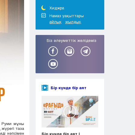
Тараз
Туркестан
Хиджра
Уральск
Намаз уақыттары
айлық
жылдық
Усть-Каменогорск
Шымкент
Біз әлеуметтік желідеміз
Бір күнде бір аят
і Руми мұны
 жүрегі таза
мді нәпсімен
Бір күнде бір аят |