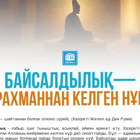
 шайтаннан болған сілкініс (үрей). (Хазіреті Жәләл ад-Дин Руми)
лық
- сабыр, ішкі тыныштық, асықпай, оймен әрекет ету. Хазірет
яғни Алланың мейірімінен келген нұр деп сипаттайды. Бұл — адамның
ға жақын болғанда пайда болатын рухани күй. Байсалды адам шеші