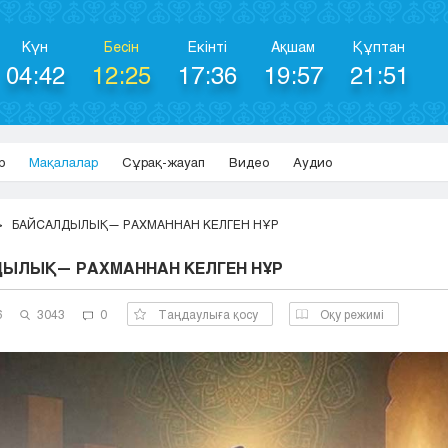
Күн
Бесін
Екінті
Ақшам
Құптан
04:42
12:25
17:36
19:57
21:51
р
Мақалалар
Сұрақ-жауап
Видео
Аудио
БАЙСАЛДЫЛЫҚ— РАХМАННАН КЕЛГЕН НҰР
ЫЛЫҚ— РАХМАННАН КЕЛГЕН НҰР
6
3043
0
Таңдаулыға қосу
Оқу режимі