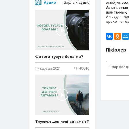
Аудио
Барлық аудио
емес, хикме
Асығыстық
шайтанның 
Асыққан ад
әрекет етед
Пікірлер
Фотоға түсуге бола ма?
17 қараша 2021
48040
Тәуекел деп нені айтамыз?