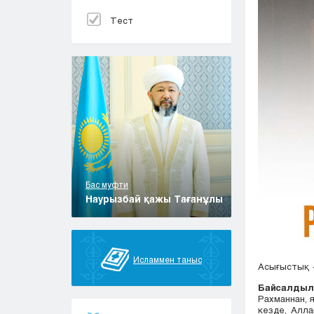
Тест
Бас муфти
Наурызбай қажы Тағанұлы
Исламмен таныс
Асығыстық —
Байсалды
Рахманнан, 
кезде, Алла