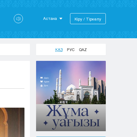
Астана
Кіру / Тіркелу
Астана
Алматы
Актау
ҚАЗ
РУС
QAZ
Актобе
Атырау
Жезказган
Караганда
Кокшетау
Костанай
Кызылорда
Павлодар
Петропавловск
Семей
Талдыкорган