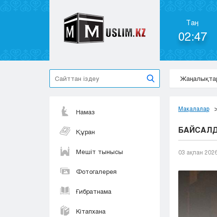
Таң
02:47
Жаңалықта
Мақалалар
Намаз
БАЙСАЛД
Құран
Мешіт тынысы
03 ақпан 202
Фотогалерея
Ғибратнама
Кітапхана