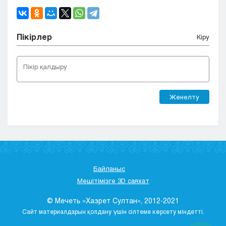
Пікірлер
Кіру
Жөнелту
Байланыс
Мешітімізге 3D саяхат
© Мечеть «Хазрет Султан», 2012-2021
Сайт материалдарын қолдану үшін сілтеме көрсету міндетті.