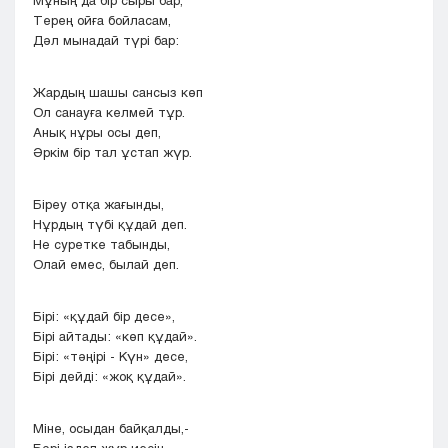
Мұның да бір сыры бар,
Терең ойға бойласам,
Дәл мынадай түрі бар:
Жардың шашы сансыз көп
Ол санауға келмей тұр.
Анық нұры осы деп,
Әркім бір тал ұстап жүр.
Біреу отқа жағынды,
Нұрдың түбі құдай деп.
He суретке табынды,
Олай емес, былай деп.
Бірі: «құдай бір десе»,
Бірі айтады: «көп құдай».
Бірі: «тәңірі - Күн» десе,
Бірі дейді: «жоқ құдай».
Міне, осыдан байқалды,-