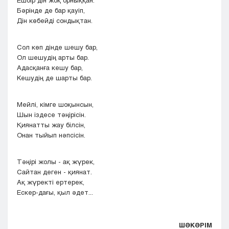
Ешбір дін жоқ орныққан.
Бәрінде де бар қауіп,
Дін көбейді сондықтан.
Сол көп дінде шешу бар,
Ол шешудің арты бар.
Адасқанға кешу бар,
Кешудің де шарты бар.
Мейлі, кімге шоқынсын,
Шын іздесе тәңірісін.
Қиянатты жау білсін,
Онан тыйып нәпсісін.
Тәңірі жолы - ақ жүрек,
Сайтан деген - қиянат.
Ақ жүректі ертерек,
Ескер-дағы, қыл әдет...
ШӘКӘРІМ