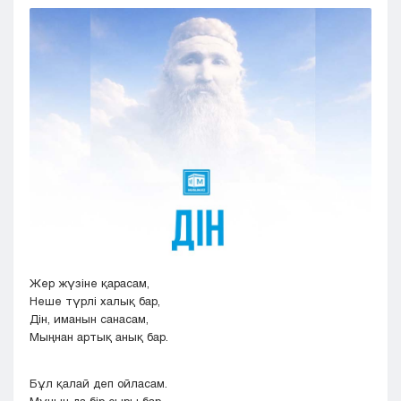
Кызылорда
Павлодар
Петропавловск
Семей
Талдыкорган
Тараз
Туркестан
Уральск
Усть-Каменогорск
Шымкент
Жер жүзіне қарасам,
Неше түрлі халық бар,
Дін, иманын санасам,
Мыңнан артық анық бар.
Бұл қалай деп ойласам.