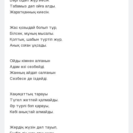
Бәрі іздеп жүр иесін.
Табамыз деп ойға алды.
Жаратқанның киесін.
Жас қозыдай болып тұр,
Білсек, мұның мысалы.
Қолтық, шабын түртіп жүр,
Анық соған ұқсады.
Ойды кімнен алғанын
Адам өзі сезбейді.
Жанның айдап салғанын
Сезбесе де іздейді.
Хақиқаттың тарауы
Түгел жетпей қалмайды.
Әр түрлі боп қарауы,
Көбі анықтай алмайды.
Жердің жүзін дәл тауып,