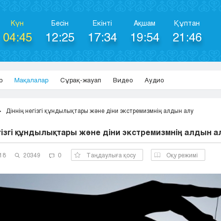
Күн
Бесін
Екінті
Ақшам
Құптан
04:45
12:25
17:34
19:54
21:46
р
Мақалалар
Сұрақ-жауап
Видео
Аудио
Діннің негізгі құндылықтары және діни экстремизмнің алдын алу
гізгі құндылықтары және діни экстремизмнің алдын а
18
20349
0
Таңдаулыға қосу
Оқу режимі