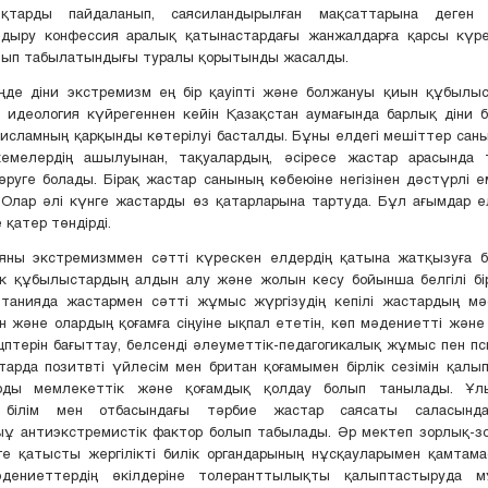
ықтарды пайдаланып, саясиландырылған мақсаттарына деген
ндыру конфессия аралық қатынастардағы жанжалдарға қарсы күресу
лып табылатындығы туралы қорытынды жасалды.
еңде діни экстремизм ең бір қауіпті және болжануы қиын құбылы
 идеология күйрегеннен кейін Қазақстан аумағында барлық діни 
 исламның қарқынды көтерілуі басталды. Бұны елдегі мешіттер саны
емелердің ашылуынан, тақуалардың, әсіресе жастар арасында 
өруге болады. Бірақ жастар санының көбеюіне негізінен дәстүрлі 
 Олар әлі күнге жастарды өз қатарларына тартуда. Бұл ағымдар 
е қатер төндірді.
яны экстремизммен сәтті күрескен елдердің қатына жатқызуға 
ік құбылыстардың алдын алу және жолын кесу бойынша белгілі бі
итанияда жастармен сәтті жұмыс жүргізудің кепілі жастардың мә
 және олардың қоғамға сіңуіне ықпал ететін, көп мәдениетті жән
цптерін бағыттау, белсенді әлеуметтік-педагогикалық жұмыс пен п
тарда позитвті үйлесім мен британ қоғамымен бірлік сезімін қал
рды мемлекеттік және қоғамдық қолдау болып танылады. Ұлы
і білім мен отбасындағы тәрбие жастар саясаты саласынд
ыұ антиэкстремистік фактор болып табылады. Әр мектеп зорлық-з
е қатысты жергілікті билік органдарының нұсқауларымен қамтама
дениеттердің өкілдеріне толеранттылықты қалыптастыруда мұ