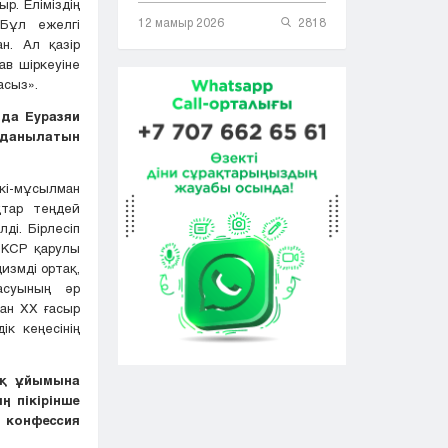
р. Еліміздің
12 мамыр 2026
2818
 Бұл ежелгі
н. Ал қазір
ав шіркеуіне
асыз».
нда Еуразяи
олданылатын
кі-мұсылман
қтар теңдей
ді. Бірлесіп
 КСР қарулы
измді ортақ,
асуының әр
тан ХХ ғасыр
ік кеңесінің
ық ұйымына
ң пікірінше
е конфессия