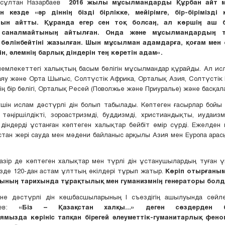
рсұлтан Назарбаев
2016 жылы мұсылмандарды Құрбан айт 
н кезде «әр діннің бізді бірлікке, мейірімге, бір-бірімізді 
ын айтты. Құранда егер сен тоқ болсаң, ал көршің аш б
 саналмайтының айтылған. Онда және мұсылмандардың т
 бөлінбейтіні жазылған. Шын мұсылман адамдарға, қоғам мен
н, әлемнің барлық діндерін тең көретін адам».
мемлекеттегі халықтың басым бөлігін мұсылмандар құрайды. Ал ис
яу және Орта Шығыс, Солтүстік Африка, Орталық Азия, Солтүстік
ің бір бөлігі, Орталық Ресей (Поволжье және Приуралье) және басқал
үшін ислам дәстүрлі дін болып табылады. Көптеген ғасырлар бойы
: тәңіршілдікті, зороастризмді, буддизмді, христиандықты, иудаиз
діндерді ұстанған көптеген халықтар бейбіт өмір сүрді. Ежелден қ
стан жері сауда мен мәдени байланыс арқылы Азия мен Еуропа арас
азір де көптеген халықтар мен түрлі дін ұстанушылардың туған ү
ізде 120-дан астам ұлттың өкілдері тұрып жатыр.
Көріп отырғаны
ының тарихында тұрақтылық мен гуманизмнің генераторы бол
не дәстүрлі дін көшбасшыларының І съездігің ашылуында сөйле
баев:
«Біз – Қазақстан халқы...» деген сөздерден б
ямызда көрініс тапқан бірегей әлеуметтік-гуманитарлық фен