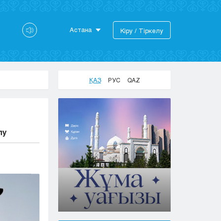
Астана
Кіру / Тіркелу
Астана
Алматы
Актау
ҚАЗ
РУС
QAZ
Актобе
Атырау
Жезказган
Караганда
лу
Кокшетау
Костанай
Кызылорда
Павлодар
Петропавловск
Семей
Талдыкорган