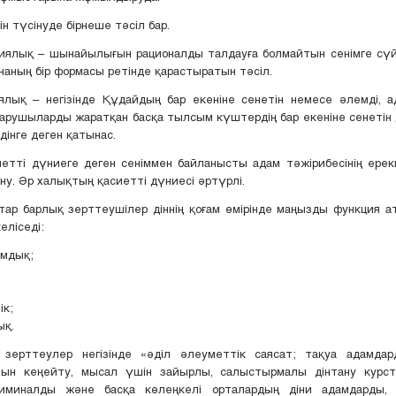
н түсінуде бірнеше тәсіл бар.
гиялық – шынайылығын рационалды талдауға болмайтын сенімге сүйе
наның бір формасы ретінде қарастыратын тәсіл.
иялық – негізінде Құдайдың бар екеніне сенетін немесе әлемді, 
арушыларды жаратқан басқа тылсым күштердің бар екеніне сенеті
дінге деген қатынас.
сиетті дүниеге деген сеніммен байланысты адам тәжірибесінің ер
іну. Әр халықтың қасиетті дүниесі әртүрлі.
ар барлық зерттеушілер діннің қоғам өмірінде маңызды функция 
еліседі:
ымдық;
ік;
ық.
 зерттеулер негізінде «әділ әлеуметтік саясат; тақуа адамда
ын кеңейту, мысал үшін зайырлы, салыстырмалы дінтану курст
иминалды және басқа көлеңкелі орталардың діни адамдарды,