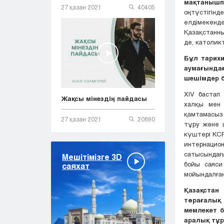
мақтанышп
27 қазан 2021
40405
оңтүстігін
елдімекенд
Қазақстанны
де, католикт
Бұл тарихи
аумағындағ
шешімдер б
ХIV бастап
Жақсы мінездің пайдасы
халқы мен 
қамтамасыз 
27 қазан 2021
20890
тұру және 
күштері КСР
интернаци
сатысындағы
Мешітімізге 3D
бойы саяси 
саяхат
мойындалған
Қазақстан
төрағалық 
мемлекет б
аралық тұр