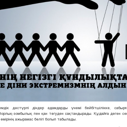
мдік дәстүрлі діндер адамдарды үнемі бейбітшілікке, сабырға
орлық-зомбылық пен қан төгуден сақтандырады. Құдайға деген се
өмірінің ажырамас бөлігі болып табылады.