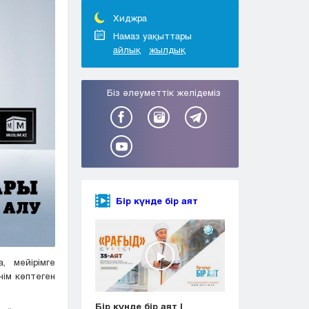
Тараз
Туркестан
Хиджра
Уральск
Намаз уақыттары
айлық
жылдық
Усть-Каменогорск
Шымкент
Біз әлеуметтік желідеміз
Бір күнде бір аят
, мейірімге
нім көптеген
Бір күнде бір аят |