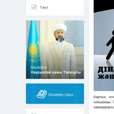
Тест
Бас муфти
Наурызбай қажы Тағанұлы
Исламмен таныс
Барлық әле
шақырады. З
адамдардың 