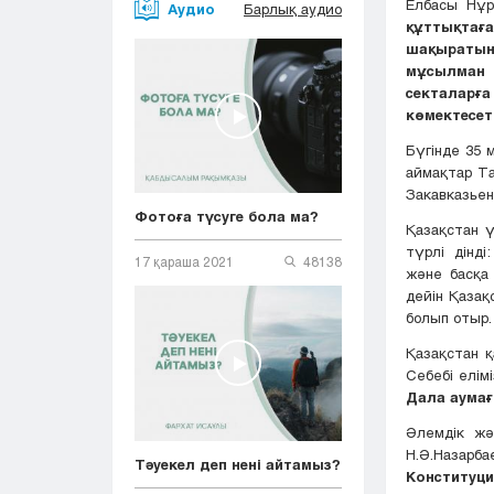
Елбасы Нұ
Аудио
Барлық аудио
құттықтаға
шақыратын
мұсылман
секталарға
көмектесеті
Бүгінде 35 
аймақтар Та
Закавказьен
Фотоға түсуге бола ма?
Қазақстан 
түрлі дінді
17 қараша 2021
48138
және басқа 
дейін Қазақ
болып отыр.
Қазақстан қ
Себебі елім
Дала аумағ
Әлемдік жә
Н.Ә.Назар
Тәуекел деп нені айтамыз?
Конституци