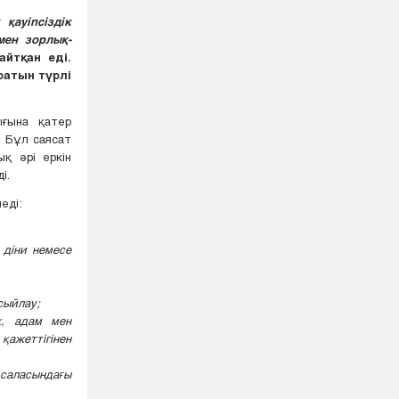
 қауіпсіздік
мен зорлық-
айтқан еді.
ратын түрлі
ығына қатер
. Бұл саясат
қ әрі еркін
і.
еді:
 діни немесе
сыйлау;
к, адам мен
ажеттігінен
 саласындағы