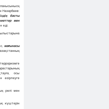
йланысынысң
н Назарбаев:
здің басты
ниеттер мен
ен еді.
былыстарына
ес,
мағынасы
зақстанның
терроризмге
қарастарының
тауға, осы
н әзірлеуге
ың рөлі мен
ық күштерін