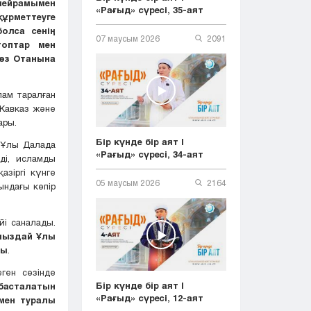
мейрамымен
«Рағыд» сүресі, 35-аят
құрметтеуге
олса сенің
07 маусым 2026
2091
оптар мен
 өз Отанына
лам таралған
 Кавказ және
ары.
Бір күнде бір аят |
 Ұлы Далада
«Рағыд» сүресі, 34-аят
мді, исламды
азіргі күнге
05 маусым 2026
2164
ындағы көпір
йі саналады.
мыздай Ұлы
ды
.
ген сөзінде
Бір күнде бір аят |
асталатын
«Рағыд» сүресі, 12-аят
омен туралы