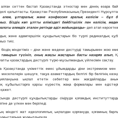
к алған сәттен бастап Қазақстанда этностар мен діннің өзара ба
елі қалыптасты. Қазақстан Республикасының Президенті Нұрсұлта
қ әлем, ұлтаралық және конфессия аралық келісім – бұл бі
ыз. Біздің көп ұлтты еліміздегі бейбітшілік пен келісім, мәде
иалогы әлемдік эталон ретінде әділ мойындалды»
-деп атап көрсетк
андық және адамгершілік құндылықтарын біз түрлі радикалдық құ
ыз тиіс.
 біздің міндетіміз – діни және мәдени дәстүрді тамырымен жою ем
 тамырын түсініп, оның жақсы жақтарын басты назарға алып,
Қа
уапты қазақтардың дәстүрлі түркі-мұсылмандық үйлесімін сақтау.
ңда Қазақстанда үкіметтік емес ұйымдарды діни экстремизм мен 
 мәселелерін шешуге, тақуа азаматтардың белгілі бір бөлігінің көз
ациялануына ықпал ететін себептер мен жағдайларды анық
ық құбылыстарға қарсы күрестің жаңа формалары мен әдістері
қажет.
сында дәстүрлі құндылықтарды сіңіруде қоғамдық институттард
гіне де үлкен мән беріледі.
ың міндеті жат идеологиялық ықпалдан қорғануда, қоғамның барл
жұмыстарына жұмылдыруда.