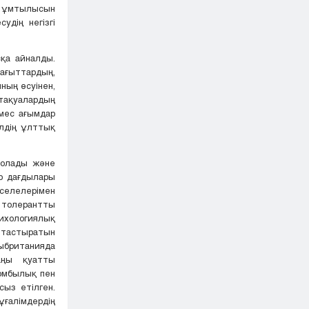
 ұмтылысын
дің негізгі
сқа айналды.
бағыттардың,
ның өсуінен,
тақуалардың
емес ағымдар
елдің ұлттық
болады және
р дағдылары
селелерімен
е толерантты
сихологиялық
ыптастыратын
британияда
аңы қуатты
омбылық пен
сыз етілген.
ғалімдердің