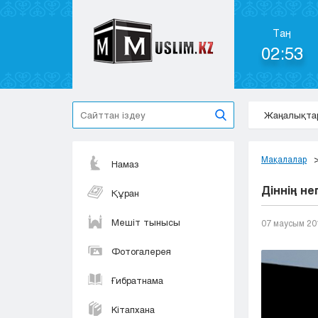
Таң
02:53
Жаңалықта
Мақалалар
Намаз
Діннің не
Құран
Мешіт тынысы
07 маусым 20
Фотогалерея
Ғибратнама
Кітапхана