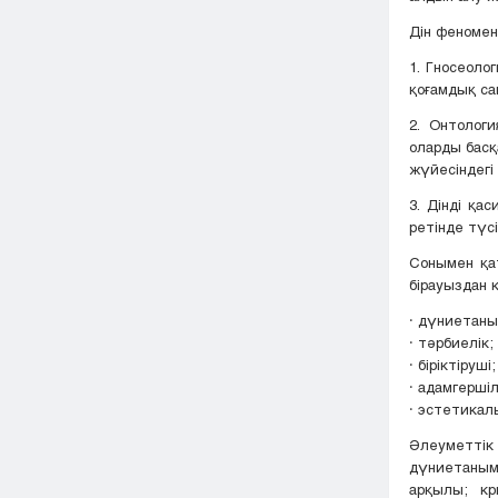
Дін феномені
1. Гносеоло
қоғамдық са
2. Онтолог
оларды басқ
жүйесіндегі 
3. Дінді қа
ретінде түс
Сонымен қат
бірауыздан к
· дүниетан
· тәрбиелік;
· біріктіруші;
· адамгершіл
· эстетикал
Әлеуметтік
дүниетаным
арқылы; кр