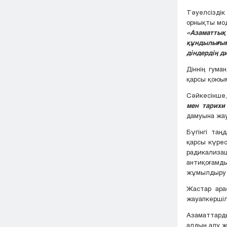
Тәуелсізді
орнықты мод
«Азаматты
құндылығым
діндердің д
Діннің гум
қарсы қоюым
Сәйкесінше,
мен тарихи
дамуына жа
Бүгінгі та
қарсы күрес
радикализ
антиқоғамд
жұмылдыру 
Жастар ара
жауапкершілі
Азаматтард
алдын алу 