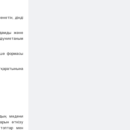
нетін, дінді
адамды және
н дүниетаным
екше формасы
атқаратынына
рдың мәдени
арын өткізу
 топтар мен