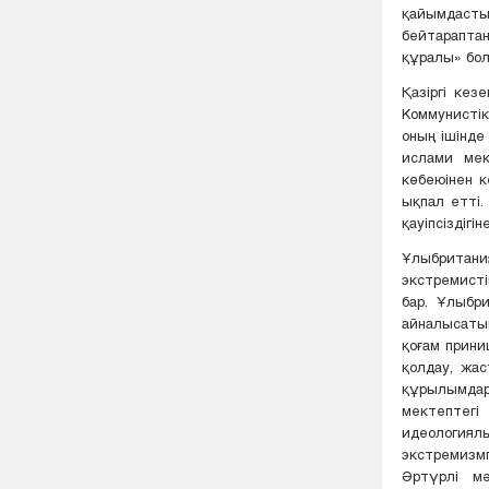
қайымдаст
бейтарапта
құралы» бо
Қазіргі кез
Коммунистік
оның ішінде
ислами мек
көбеюінен к
ықпал етті.
қауіпсіздігін
Ұлыбритани
экстремист
бар. Ұлыбр
айналысатын
қоғам прини
қолдау, жас
құрылымда
мектептег
идеологиял
экстремизмг
Әртүрлі мә