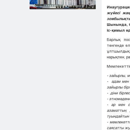
Инаугурац
жүйесі жаң
зомбылықт
Шынында, б
іс-қимыл ә
Барлық пос
төнгенде ел
ұлтшылдыққ
нарықпен, р
Мемлекеттің
- зайырлы, 
-
адам мен 
зайырлы бір
-
діни бірле
-
этномәдени
- ар мен с
азаматтың 
туындайтын 
-
мемлекетті
саясатты жү