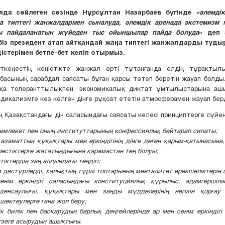
ияда сөйлеген сөзінде Нұрсұлтан Назарбаев бүгінде
«әлемдік
а типтегі жанжалдармен сыналуда, әлемдік аренада экстемизм 
ы пайдаланатын жүйеден тыс ойыншылар пайда болуда»
деп 
із президент атап айтқандай жаңа типтегі жанжалдарды туды
дістерімен бетпе-бет келіп отырмыз.
ткеңестің кеңістікте жанжал өрті тұтанғанда елдің тұрақтыл
басының сарабдал саясаты бұған қарсы төтеп беретін жауап болды
а толеранттылықпен, экономикалық диктат ұмтылыстарына ашы
адикализмге кез келген дінге рұқсат ететін атмосферамен жауап берд
 Қазақстандағы дін саласындағы саясаты келесі принциптерге сүйен
мемлекет пен оның институттарының конфессиялық бейтарап сипаты;
азаматтың құқықтары мен еркіндігінің дінге деген қарым-қатынасына,
лестіктерге жататындығына қарамастан тең болуы;
стіктердің заң алдындағы теңдігі;
 дәстүрлерді, халықтың түрлі топтарының менталитет ерекшеліктерін 
енім еркіндігі саласындағы конституциялық құрылыс, адамгершілі
денсаулығы, құқықтары мен заңды мүдделерінің негізін қорғау қ
шектеулерге ғана жол беру;
к билік пен басқарудың барлық деңгейлерінде ар мен сенім еркіндігі
зеге асырудың ашықтығы
.