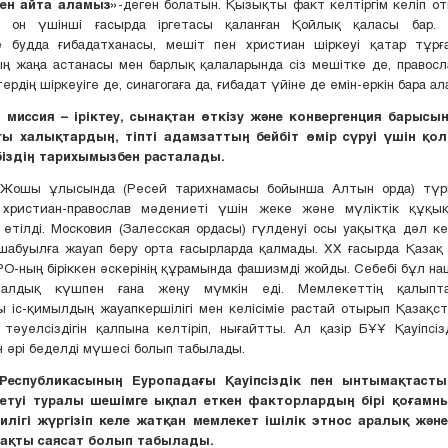
ен айта аламыз»
-деген болатын. Қызықты факт келтіргім келіп оты
де он үшінші ғасырда іргетасы қаланған Қойлық қаласы бар.
е будда ғибадатханасы, мешіт пен христиан шіркеуі қатар тұрға
ң жаңа астанасы мен барлық қалаларында сіз мешітке де, правосл
ердің шіркеуіге де, синагогаға да, ғибадат үйіне де емін-еркін бара ал
 миссия – іріктеу, сынақтан өткізу және конвергенция барысы
ы халықтардың, тіпті адамзаттың бейбіт өмір сүруі үшін қ
іздің тарихымызбен расталады.
 Жошы ұлысында (Ресей тарихнамасы бойынша Алтын орда) түр
христиан-православ мәдениеті үшін жеке және мүліктік құқы
етілді. Московия (Залесская ордасы) гүлденуі осы уақытқа дәл кел
шабуылға жауап беру орта ғасырларда қалмады. ХХ ғасырда Қазақ
О-ның біріккен әскерінің құрамында фашизмді жойды. Себебі бұл нац
оналдық күшпен ғана жеңу мүмкін еді. Мемлекеттің қалыпт
 іс-қимылдың жауапкершілігі мен келісіміе растай отырып Қазақс
тәуелсіздігін қалпына келтіріп, нығайтты. Ал қазір БҰҰ Қауіпсізд
 әрі беделді мүшесі болып табылады.
 Республикасының Еуропадағы Қауіпсіздік пен ынтымақтаст
етуі туралы шешімге ықпал еткен факторлардың бірі қоғамны
илігі жүргізіп келе жатқан мемлекет ішілік этнос аралық жән
ақты саясат болып табылады.