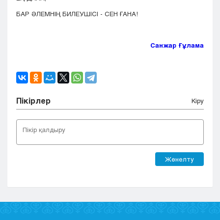
БАР ӘЛЕМНІҢ БИЛЕУШІСІ - СЕН ҒАНА!
Санжар Ғұлама
Пікірлер
Кіру
Жөнелту