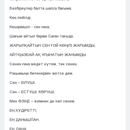
Бәзбіреулер балта шапса бағыма.
Кең пейілді,
Кешірімшіл - сен ғана,
Шағым айтып барам Саған тағыда.
ЖАРЫЛҚАЙТЫН СЕН ҒОЙ КӨҢІЛІ ЖАРЫМДЫ,
АЙТҚЫЗБАЙ-АҚ ҰҒЫНАТЫН ЖАНЫМДЫ.
Сенен ғана медет күтем, тек сенен,
Рақымыңа бөленермін жетсе дем.
Сен – БІЛУШІ,
Сен – ЕСТУШІ, КӨРУШІ,
Мен ӨЗІҢЕ – өзімнен де көп сенем.
ЕҢ ҚҰДІРЕТТІ,
ЕҢ ДАНЫШПАН,
ЕҢ ДАНА,