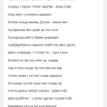
СОҢҒЫ ТАБАН ТІРЕР ЖЕРІМ - ӨЗІҢ ҒОЙ!
Егер мені түсінбесе адамзат,
Болған кезде мынау Дүние - маған жат.
Құлдығыңа бас ұрам да сол күні,
Құзырыңа қайта барам қадамдап.
СЫЙДЫРМАСА МЫНАУ БАЙТАҚ КЕҢ ДАЛА,
МЕНІ, РАББЫМ, ТҮСІНЕТІН - СЕН ҒАНА.
Өгейсітсе бір күн мені ақ таңдар,
Ада еткен кезде бүткіл бақтан бар.
Сенен медет күтем сонда зарығып
Аятымды іштей оқып жаттанды әр.
ҚҰРАНДАҒЫ ӘРБІР СӨЗІҢ - ЕМІМ ҒОЙ,
МЕНІ ҚАЙРАР - САҒАН ДЕГЕН СЕНІМ ҒОЙ!
Өмірімнен кетсе бір күн мағына,