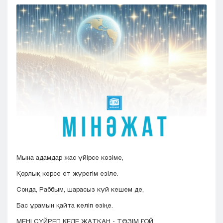
Кызылорда
Павлодар
Петропавловск
Семей
Талдыкорган
Тараз
Туркестан
Уральск
Усть-Каменогорск
Шымкент
Мына адамдар жас үйірсе көзіме,
Қорлық көрсе ет жүрегім езіле.
Сонда, Раббым, шарасыз күй кешем де,
Бас ұрамын қайта келіп өзіңе.
МЕНІ СҮЙРЕП КЕЛЕ ЖАТҚАН - ТӨЗІМ ҒОЙ,