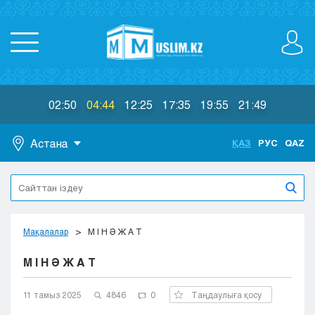
02:50
04:44
12:25
17:35
19:55
21:49
Астана
ҚАЗ
РУС
QAZ
Астана
Алматы
Актау
Актобе
Мақалалар
М І Н Ә Ж А Т
Атырау
М І Н Ә Ж А Т
Жезказган
Караганда
Кокшетау
11 тамыз 2025
4846
0
Таңдаулыға қосу
Костанай