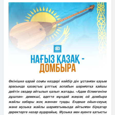
Кызылорда
Павлодар
Петропавловск
Семей
Талдыкорган
Тараз
Туркестан
Уральск
Усть-Каменогорск
Шымкент
Өкінішке қарай соңғы кездері кейбір дін ұстанған қауым
арасында қазақтың ұлттық аспабын шариғатқа қайшы
дейтін сөздер айтылып қалып жатады. «Адам білмегеніне
дұшпан» демекші, әдетте мұндай жаңсақ ой домбыра
жайлы хабары жоқ жаннан туады. Ендеше ойын-сауық
және музыка жайлы шариғатымызда айтылған бірқатар
деректерге назар аударайық. Музыка мен әуенге қатысты