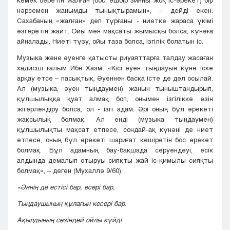
көмек беретін жалған (бос, ешбір зияны жоқ іс-әрекет) бір
нәрсемен жанымды тынықтырамын», – дейді екен.
Сахабаның «жалған» деп тұрғаны - ниетке жараса үкімі
өзгеретін жайт. Ойы мен мақсаты жымысқы болса, күнәға
айналады. Ниеті түзу, ойы таза болса, ізгілік болатын іс.
Музыка және әуенге қатысты риуаяттарға талдау жасаған
хадисші ғалым Ибн Хазм: «Кісі әуен тыңдауын күнә іске
арқау етсе – пасықтық. Әуеннен басқа істе де дәл осылай.
Ал (музыка, әуен тыңдаумен) жанын тыныштандырып,
құлшылыққа қуат алмақ боп, онымен ізгілікке өзін
жігерлендіру болса, ол - ізгі адам. Әрі оның бұл әрекеті
жақсылық болмақ. Ал енді (музыка тыңдаумен)
құлшылықты мақсат етпесе, сондай-ақ күнәні де ниет
етпесе, оның бұл әрекеті шариғат кешіретін бос әрекет
болмақ. Бұл адамның бау-бақшада серуендеуі, есік
алдында демалып отыруы сияқты жай іс-қимылы сияқты
болмақ», – деген (Мухаллә 9/60).
«Әннің де естісі бар, есері бар,
Тыңдаушының құлағын кесері бар.
Ақылдының сөзіндей ойлы күйді