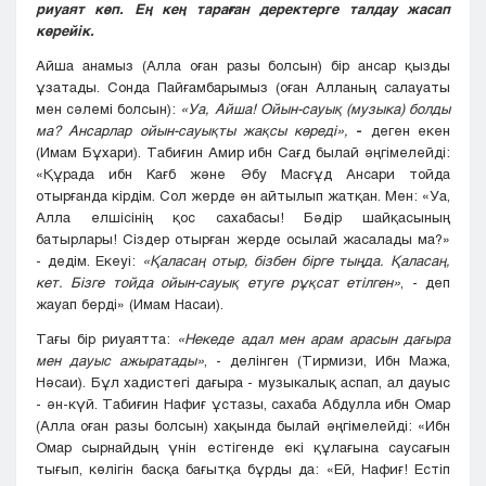
риуаят көп. Ең кең тараған деректерге талдау жасап
көрейік.
Айша анамыз (Алла оған разы болсын) бір ансар қызды
ұзатады. Сонда Пайғамбарымыз (оған Алланың салауаты
мен сәлемі болсын):
«Уа, Айша! Ойын-сауық (музыка) болды
ма? Ансарлар ойын-сауықты жақсы көреді»,
-
деген екен
(Имам Бұхари). Табиғин Амир ибн Сағд былай әңгімелейді:
«Құрада ибн Кағб және Әбу Масғұд Ансари тойда
отырғанда кірдім. Сол жерде ән айтылып жатқан. Мен: «Уа,
Алла елшісінің қос сахабасы! Бәдір шайқасының
батырлары! Сіздер отырған жерде осылай жасалады ма?»
- дедім. Екеуі:
«Қаласаң отыр, бізбен бірге тыңда. Қаласаң,
кет. Бізге тойда ойын-сауық етуге рұқсат етілген»
, - деп
жауап берді» (Имам Насаи).
Тағы бір риуаятта:
«Некеде адал мен арам арасын дағыра
мен дауыс ажыратады»
, - делінген (Тирмизи, Ибн Мажа,
Нәсаи). Бұл хадистегі дағыра - музыкалық аспап, ал дауыс
- ән-күй. Табиғин Нафиғ ұстазы, сахаба Абдулла ибн Омар
(Алла оған разы болсын) хақында былай әңгімелейді: «Ибн
Омар сырнайдың үнін естігенде екі құлағына саусағын
тығып, көлігін басқа бағытқа бұрды да: «Ей, Нафиғ! Естіп