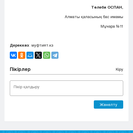
Төлеби ОСПАН,
Алматы қаласының бас имамы
Мұнара №11
Дереккөз
: муфтият.кз
Пікірлер
Кіру
Жөнелту