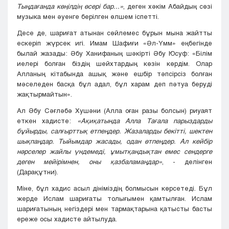
Тыңдағанда көңілдің өсері бар...»
, деген хәкім Абайдың сөзі
музыка мен әуенге берілген өлшем іспетті.
Десе де, шариғат атынан сөйлемес бұрын мына жайтты
ескеріп жүрсек игі. Имам Шафиғи «Әл-Үмм» еңбегінде
былай жазады: Әбу Ханифаның шәкірті Әбу Юсуф: «Білім
иелері болған біздің шейхтардың көзін көрдім. Олар
Алланың кітабында ашық және ешбір тәпсірсіз болған
мәселеден басқа бұл адал, бұл харам деп пәтуа беруді
жақтырмайтын».
Ал Әбу Сәғләбә Хушәни (Алла оған разы болсын) риуаят
еткен хадисте:
«Ақиқатында Алла Тағала парыздарды
бұйырды, салғырттық етпеңдер. Жазаларды бекітті, шектен
шықпаңдар. Тыйымдар жасады, одан өтпеңдер. Ал кейбір
нәрселер жайлы үндемеді, ұмытқандықтан емес сендерге
деген мейірімнен, оны қазбаламаңдар»
, - делінген
(Дарақұтни).
Міне, бұл хадис асыл дініміздің болмысын көрсетеді. Бұл
жерде Ислам шариғаты толығымен қамтылған. Ислам
шариғатының негіздері мен тармақтарына қатысты басты
ереже осы хадисте айтылуда.