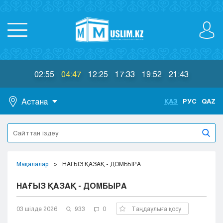
02:55
04:47
12:25
17:33
19:52
21:43
Астана
ҚАЗ
РУС
QAZ
Астана
Алматы
Актау
Актобе
Мақалалар
НАҒЫЗ ҚАЗАҚ - ДОМБЫРА
Атырау
НАҒЫЗ ҚАЗАҚ - ДОМБЫРА
Жезказган
Караганда
Кокшетау
03 шілде 2026
933
0
Таңдаулыға қосу
Костанай