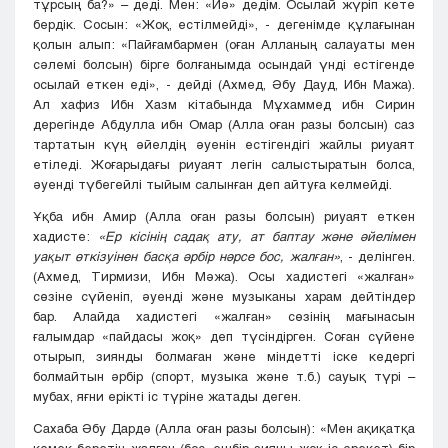
тұрсың ба?» – деді. Мен: «Иә» дедім. Осылай жүріп кете
бердік. Сосын: «Жоқ, естілмейді», - дегенімде құлағынан
қолын алып: «Пайғамбармен (оған Алланың салауаты мен
сәлемі болсын) бірге болғанымда осындай үнді естігенде
осылай еткен еді», - дейді (Ахмед, Әбу Дауд, Ибн Мажа).
Ал хафиз Ибн Хазм кітабында Мұхаммед ибн Сирин
дерегінде Абдулла ибн Омар (Алла оған разы болсын) саз
тартатын күң әйелдің әуенін естігендігі жайлы риуаят
етіледі. Жоғарыдағы риуаят легін салыстыратын болса,
әуенді түбегейлі тыйым салынған деп айтуға келмейді.
Ұқба ибн Амир (Алла оған разы болсын) риуаят еткен
хадисте:
«Ер кісінің садақ ату, ат баптау және әйелімен
уақыт өткізуінен басқа әрбір нәрсе бос, жалған»
, - делінген.
(Ахмед, Тирмизи, Ибн Мәжа). Осы хадистегі «жалған»
сөзіне сүйеніп, әуенді және музыканы харам дейтіндер
бар. Алайда хадистегі «жалған» сөзінің мағынасын
ғалымдар «пайдасы жоқ» деп түсіндірген. Соған сүйене
отырып, зиянды болмаған және міндетті іске кедергі
болмайтын әрбір (спорт, музыка және т.б.) сауық түрі –
мубах, яғни ерікті іс түріне жатады деген.
Сахаба Әбу Дардә (Алла оған разы болсын): «Мен ақиқатқа