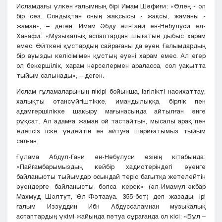
Исламдағы үлкен ғалымның бірі Имам Шәфиғи: «Өлең - ол
бір сөз. Сондықтан оның жақсысы - жақсы, жаманы -
жаман», – деген. Имам Әбду әл-Ғани ән-Нәбулуси әл-
Ханафи: «Музыкалық аспаптардан шығатын дыбыс харам
емес. Өйткені құстардың сайрағаны да әуен. Ғалымдардың
бір ауызды келісімімен құстың әуені харам емес. Ал егер
ол бекершілік, харам нәрселермен араласса, сол уақытта
тыйым салынады», – деген.
Ислам ғұламаларының пікірі бойынша, ізгілікті насихаттау,
халықты отансүйгіштікке, имандылыққа, бірлік пен
адамгершілікке шақыру мағынасында айтылған әнге
рұқсат. Ал адамға жаман ой тастайтын, мысалы арақ пен
әдепсіз іске үндейтін ән айтуға шариғатымыз тыйым
салған.
Ғұлама Абдул-Ғани ән-Нәбулуси өзінің кітабында:
«Пайғамбарымыздың кейбір хадистеріндегі әуенге
байланысты тыйымдар осындай теріс бағытқа жетелейтін
әуендерге байланысты болса керек» (әл-Имамул-әкбар
Махмуд Шәлтут, Әл-Фәтаауа. 355-бет) деп жазады. Ірі
ғалым Иззуддин Ибн Абдуссаламнан музыкалық
аспаптардың үкімі жайында пәтуа сұрағанда ол кісі: «Бұл –