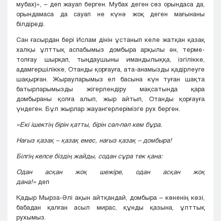
мубах)», – деп жауап берген. Мубах деген сөз орындаса да,
орындамаса да сауап не күнә жоқ деген мағынаны
білдіреді.
Сан ғасырдан бері Ислам дінін ұстанып келе жатқан қазақ
халқы ұлттық аспабымыз домбыра арқылы ән, терме-
толғау шырқап, тыңдаушыны имандылыққа, ізгілікке,
адамгершілікке, Отанды қорғауға, ата-анамызды қадірлеуге
шақырған. Жырауларымыз ел басына күн туған шақта
батырларымызды жігерлендіру мақсатында қара
домбыраны қолға алып, жыр айтып, Отанды қорғауға
үндеген. Бұл жырлар жауангерлерімізге рух берген.
«Екі ішектің бірін қатты, бірін сәл-пәл кем бұра.
Нағыз қазақ – қазақ емес, нағыз қазақ – домбыра!
Білгің келсе біздің жайды, содан сұра тек қана:
Одан асқан жоқ шежіре, одан асқан жоқ
дана!»
деп
Қадыр Мырза-Әлі ақын айтқандай, домбыра – көненің көзі,
бабадан қалған асыл мирас, құнды қазына, ұлттық
рухымыз.