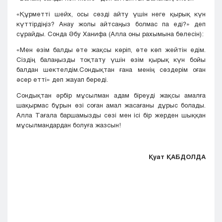
«Құрметті шейх, осы сөзді айту үшін неге қырық күн
күттірдіңіз? Анау жолы айтсаңыз болмас па еді?» деп
сұрайды. Сонда Әбу Ханифа (Алла оны рахымына бөлесін):
«Мен өзім балды өте жақсы көріп, өте көп жейтін едім.
Сіздің балаңызды тоқтату үшін өзім қырық күн бойы
балдан шектелдім.Сондықтан ғана менің сөздерім оған
әсер етті» деп жауап береді.
Сондықтан әрбір мұсылман адам біреуді жақсы амалға
шақырмас бұрын өзі соған амал жасағаны дұрыс болады.
Алла Тағала баршамызды сөзі мен ісі бір жерден шыққан
мұсылмандардан болуға жазсын!
Қуат ҚАБДОЛДА