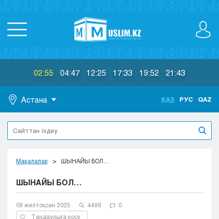
02:55
04:47
12:25
17:33
19:52
21:43
Астана
ҚАЗ
РУС
QAZ
Астана
Алматы
Актау
Актобе
Мақалалар
ШЫНАЙЫ БОЛ…
Атырау
ШЫНАЙЫ БОЛ…
Жезказган
Караганда
Кокшетау
09 желтоқсан 2025
4498
0
Костанай
Таңдаулыға қосу