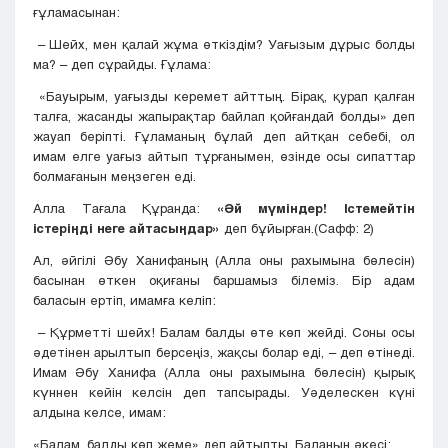
ғұламасынан:
– Шейх, мен қалай жұма өткіздім? Уағызым дұрыс болды
ма? – деп сұрайды. Ғұлама:
«Бауырым, уағызды керемет айттың. Бірақ, қурап қалған
талға, жасанды жапырақтар байлап қойғандай болды» деп
жауап беріпті. Ғұламаның бұлай деп айтқан себебі, ол
имам елге уағыз айтып тұрғанымен, өзінде осы сипаттар
болмағанын меңзеген еді.
Алла Тағала Құранда:
«Әй мүміндер! Істемейтін
істеріңді неге айтасыңдар»
деп бұйырған.(Сафф: 2)
Ал, әйгілі Әбу Ханифаның (Алла оны рахымына бөлесін)
басынан өткен оқиғаны баршамыз білеміз. Бір адам
баласын ертіп, имамға келіп:
– Құрметті шейх! Балам балды өте көп жейді. Соны осы
әдетінен арылтып берсеңіз, жақсы болар еді, – деп өтінеді.
Имам Әбу Ханифа (Алла оны рахымына бөлесін) қырық
күннен кейін келсін деп тапсырады. Уәделескен күні
алдына келсе, имам:
«Балам, балды көп жеме» деп айтыпты. Баланың әкесі: