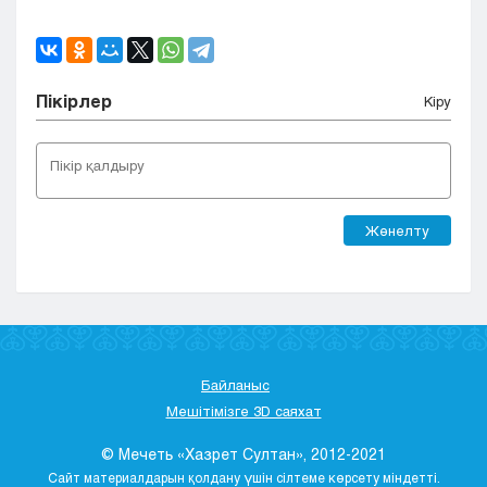
Пікірлер
Кіру
Жөнелту
Байланыс
Мешітімізге 3D саяхат
© Мечеть «Хазрет Султан», 2012-2021
Сайт материалдарын қолдану үшін сілтеме көрсету міндетті.