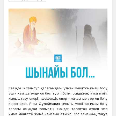
Кызылорда
Павлодар
Петропавловск
Семей
Талдыкорган
Тараз
Туркестан
Уральск
Усть-Каменогорск
Шымкент
Кезінде Ыстамбұл қаласындағы үлкен мешітке имам болу
үшін кем дегенде он бес түрлі білім, сондай-ақ атқа мініп,
қылыштасу өнерін, шешендік өнерін жақсы меңгерген болу
керек екен. Яғни, Сүлеймания сияқты мешітке имам болу
талабы осындай болыпты. Сондай талаптан өткен жас
имам мешітте жұма намазын өткізіп, сол заманның тақуа