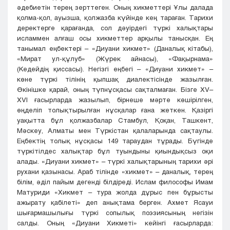
әдебиетін терең зерттеген. Оның хикметтері Ұлы далада
қолма-қол, ауызша, қолжазба күйінде кең тараған. Тарихи
деректерге қарағанда, сол дәуірдегі түркі халықтары
исламмен алғаш осы хикметтер арқылы танысқан. Ең
танымал еңбектері – «Диуани хикмет» (Даналық кітабы),
«Мират ул-құлуб» (Жүрек айнасы), «Фақырнама»
(Кедейдің қиссасы). Негізгі еңбегі – «Диуани хикмет» –
көне түркі тілінің қыпшақ диалектісінде жазылған.
Өкінішке қарай, оның түпнұсқасы сақталмаған. Бізге XV–
XVI ғасырларда жазылып, бірнеше мәрте көшірілген,
өңделіп толықтырылған нұсқалар ғана жеткен. Қазіргі
уақытта бұл қолжазбалар Стамбул, Қоқан, Ташкент,
Мәскеу, Алматы мен Түркістан қалаларында сақтаулы.
Еңбектің толық нұсқасы 149 тараудан тұрады. Бүгінде
түркітілдес халықтар бұл туындыны қиындықсыз оқи
алады. «Диуани хикмет» – түркі халықтарының тарихи әрі
рухани қазынасы. Араб тілінде «хикмет» – даналық, терең
білім, әділ пайым дегенді білдіреді. Ислам философы Имам
Матуриди «Хикмет – тура жолда дұрыс пен бұрысты
ажырату қабілеті» деп анықтама берген. Ахмет Ясауи
шығармашылығы түркі сопылық поэзиясының негізін
салды. Оның «Диуани Хикметі» кейінгі ғасырларда: