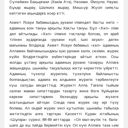
Сүлеймен Бақырғани (Хакім Ата), Нәсими, Физули, Науаи,
Бұқар жырау, Шалкиіз жырау, Мәшһүр Жүсіп сияқты
көптеген ақындарға әсер етті.
Ахмет Ясауи бабамыздың рухани іліміндегі басты негіз –
адамның өзін тануы арқылы Хақты тануы. Бұл «Хәл» ілімі
деп айтылады. «Хәл» іліміне тоқталар болсақ, ол араб
тілінен аударғанда «рухани күй, ішкі ахуал» деген
мағынаны білдіреді. Ахмет Ясауи бабамыз «хәл» адамның
Алламен байланысындағы ішкі рухани халін, сезімін, жүрек
күйін білдіретіндігін еңбектерінде айтып өткен. Осы
жолды ұстану арқылы адамның рухани тазаруы, Аллаға
жақындауы, шынайы тақуалыққа жетуі керектігін үйретті.
Адамның түзелуі жүрегінің түзелуіне байланысты
болғандықтан, адамға ең алдымен жүрегін тәрбиелеуге
күш салуды міндеттеді. Жүректі Алла Тағала тыйым
салған жаман сипаттардан тазарту және бізге бұйырған
көркем сипаттармен безендіру арқылы жүзеге
асатындығын айтқан. Сонда ғана жүрек сау әрі түзу
болмақ. Ал ондай жүрек иесі құтылған, шынайы табысқа
жететіндігін алға тартқан. Қасиетті Құран кітабының
«Шұғара» сүресі, 88-89 аяттарда: «Ол мал-мүлік те, бала-
шаға да еш пайда бермейтін күн. Ол күні Аллаға таза һәм