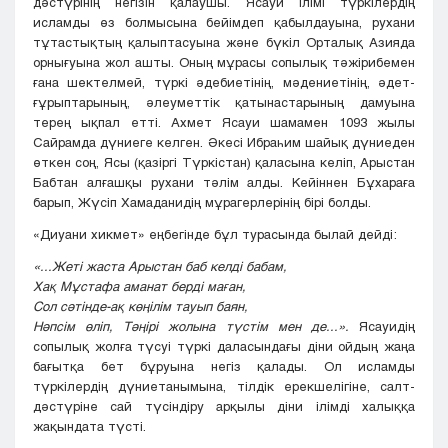
дәстүрінің негізін қалаушы. Ясауи ілімі түркілердің
исламды өз болмысына бейімдеп қабылдауына, рухани
тұтастықтың қалыптасуына және бүкіл Орталық Азияда
орнығуына жол ашты. Оның мұрасы сопылық тәжірибемен
ғана шектелмей, түркі әдебиетінің, мәдениетінің, әдет-
ғұрыптарының, әлеуметтік қатынастарының дамуына
терең ықпал етті. Ахмет Ясауи шамамен 1093 жылы
Сайрамда дүниеге келген. Әкесі Ибраһим шайық дүниеден
өткен соң, Ясы (қазіргі Түркістан) қаласына келіп, Арыстан
Бабтан алғашқы рухани тәлім алды. Кейіннен Бұхараға
барып, Жүсіп Хамаданидің мұрагерлерінің бірі болды.
«Диуани хикмет» еңбегінде бұл турасында былай дейді:
«...Жеті жаста Арыстан баб келді бабам,
Хақ Мұстафа аманат берді маған,
Сол сәтінде-ақ көңілім тауып баян,
Нәпсім өліп, Тәңірі жолына түстім мен де...».
Ясауидің
сопылық жолға түсуі түркі даласындағы діни ойдың жаңа
бағытқа бет бұруына негіз қалады. Ол исламды
түркілердің дүниетанымына, тілдік ерекшелігіне, салт-
дәстүріне сай түсіндіру арқылы діни ілімді халыққа
жақындата түсті.