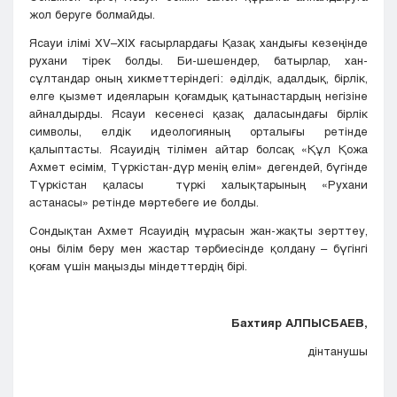
жол беруге болмайды.
Ясауи ілімі XV–XIX ғасырлардағы Қазақ хандығы кезеңінде
рухани тірек болды. Би-шешендер, батырлар, хан-
сұлтандар оның хикметтеріндегі: әділдік, адалдық, бірлік,
елге қызмет идеяларын қоғамдық қатынастардың негізіне
айналдырды. Ясауи кесенесі қазақ даласындағы бірлік
символы, елдік идеологияның орталығы ретінде
қалыптасты. Ясауидің тілімен айтар болсақ «Құл Қожа
Ахмет есімім, Түркістан-дүр менің елім» дегендей, бүгінде
Түркістан қаласы түркі халықтарының «Рухани
астанасы» ретінде мәртебеге ие болды.
Сондықтан Ахмет Ясауидің мұрасын жан-жақты зерттеу,
оны білім беру мен жастар тәрбиесінде қолдану – бүгінгі
қоғам үшін маңызды міндеттердің бірі.
Бахтияр АЛПЫСБАЕВ,
дінтанушы