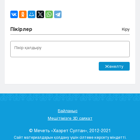
Пікірлер
Кіру
Жөнелту
Байланыс
Мешітімізге 3D саяхат
© Мечеть «Хазрет Султан», 2012-2021
Сайт материалдарын қолдану үшін сілтеме көрсету міндетті.