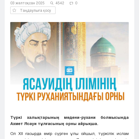
03 желтоқсан 2025
4542
0
Кызылорда
Таңдаулыға қосу
Павлодар
Петропавловск
Семей
Талдыкорган
Тараз
Туркестан
Уральск
Усть-Каменогорск
Шымкент
Түркі халықтарының мәдени-рухани болмысында
Ахмет Ясауи тұлғасының орны айрықша.
Ол XII ғасырда өмір сүрген ұлы ойшыл, түркілік ислам