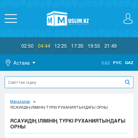
02:50
04:44
12:25
17:35
19:55
21:49
Астана
ҚАЗ
РУС
QAZ
Астана
Алматы
Актау
Актобе
Мақалалар
Атырау
ЯСАУИДІҢ ІЛІМІНІҢ ТҮРКІ РУХАНИЯТЫНДАҒЫ ОРНЫ
Жезказган
ЯСАУИДІҢ ІЛІМІНІҢ ТҮРКІ РУХАНИЯТЫНДАҒЫ
Караганда
ОРНЫ
Кокшетау
Костанай