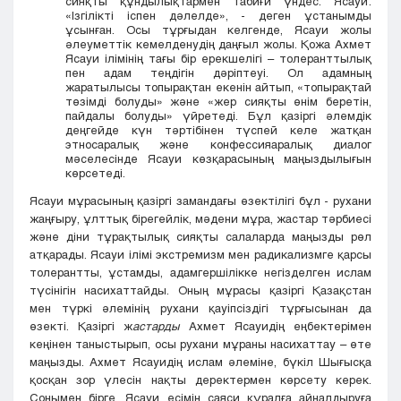
сияқты құндылықтармен табиғи үндес. Ясауи:
«Ізгілікті іспен дәлелде», - деген ұстанымды
ұсынған. Осы тұрғыдан келгенде, Ясауи жолы
әлеуметтік кемелденудің даңғыл жолы. Қожа Ахмет
Ясауи ілімінің тағы бір ерекшелігі – толеранттылық
пен адам теңдігін дәріптеуі. Ол адамның
жаратылысы топырақтан екенін айтып, «топырақтай
төзімді болуды» және «жер сияқты өнім беретін,
пайдалы болуды» үйретеді. Бұл қазіргі әлемдік
деңгейде күн тәртібінен түспей келе жатқан
этносаралық және конфессияаралық диалог
мәселесінде Ясауи көзқарасының маңыздылығын
көрсетеді.
Ясауи мұрасының қазіргі замандағы өзектілігі бұл - рухани
жаңғыру, ұлттық бірегейлік, мәдени мұра, жастар тәрбиесі
және діни тұрақтылық сияқты салаларда маңызды рөл
атқарады. Ясауи ілімі экстремизм мен радикализмге қарсы
толерантты, ұстамды, адамгершілікке негізделген ислам
түсінігін насихаттайды. Оның мұрасы қазіргі Қазақстан
мен түркі әлемінің рухани қауіпсіздігі тұрғысынан да
өзекті. Қазіргі ж
астарды
Ахмет Ясауидің еңбектерімен
кеңінен таныстырып, осы рухани мұраны насихаттау – өте
маңызды. Ахмет Ясауидің ислам әлеміне, бүкіл Шығысқа
қосқан зор үлесін нақты деректермен көрсету керек.
Сонымен бірге, Ясауи есімін саяси құралға айналдыруға