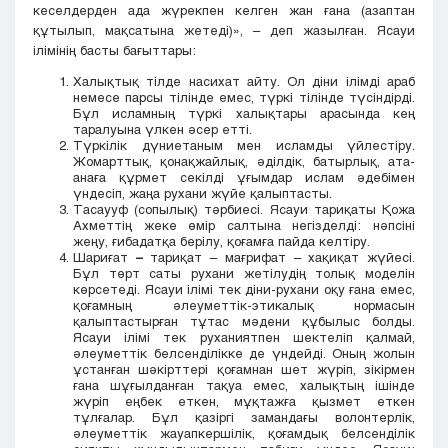
кеселдерден ада жүрекпен келген жан ғана (азаптан
құтылып, мақсатына жетеді)», – деп жазылған. Ясауи
ілімінің басты бағыттары:
Халықтық тілде насихат айту. Ол діни ілімді араб
немесе парсы тілінде емес, түркі тілінде түсіндірді.
Бұл исламның түркі халықтары арасында кең
таралуына үлкен әсер етті.
Түркілік дүниетаным мен исламды үйлестіру.
Жомарттық, қонақжайлық, әділдік, батырлық, ата-
анаға құрмет секілді ұғымдар ислам әдебімен
үндесіп, жаңа рухани жүйе қалыптасты.
Тасаууф (сопылық) тәрбиесі. Ясауи тариқаты Қожа
Ахметтің жеке өмір салтына негізделді: нәпсіні
жеңу, ғибадатқа берілу, қоғамға пайда келтіру.
Шариғат
–
тариқат – мағрифат – хақиқат жүйесі.
Бұл төрт саты рухани жетілудің толық моделін
көрсетеді. Ясауи ілімі тек діни-рухани оқу ғана емес,
қоғамның әлеуметтік-этикалық нормасын
қалыптастырған тұтас мәдени құбылыс болды.
Ясауи ілімі тек руханиятпен шектеліп қалмай,
әлеуметтік белсенділікке де үндейді. Оның жолын
ұстанған шәкірттері қоғамнан шет жүріп, зікірмен
ғана шұғылданған тақуа емес, халықтың ішінде
жүріп еңбек еткен, мұқтажға қызмет еткен
тұлғалар. Бұл қазіргі замандағы волонтерлік,
әлеуметтік жауапкершілік, қоғамдық белсенділік