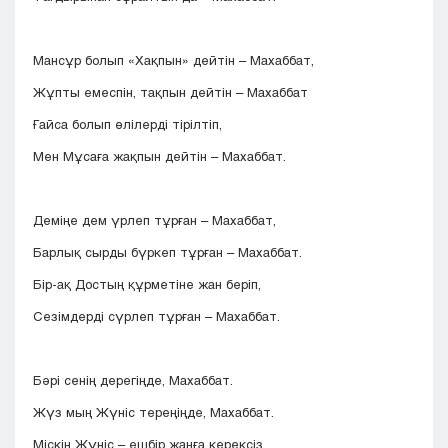
Мансұр болып «Хақпын» дейтін – Махаббат,
Жұпты емеспін, тақпын дейтін – Махаббат
Ғайса болып өлілерді тірілтіп,
Мен Мұсаға жақпын дейтін – Махаббат.
Деміңе дем үрлеп тұрған – Махаббат,
Барлық сырды бүркеп тұрған – Махаббат.
Бір-ақ Достың құрметіне жан беріп,
Сезімдерді сүрлеп тұрған – Махаббат.
Бәрі сенің дерегіңде, Махаббат.
Жүз мың Жүніс тереңіңде, Махаббат.
Міскін Жүніс – ешбір жанға керексіз,