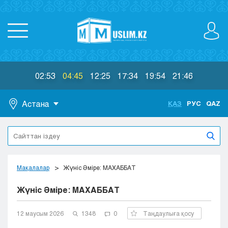
02:53
04:45
12:25
17:34
19:54
21:46
Астана
ҚАЗ
РУС
QAZ
Астана
Алматы
Актау
Актобе
Мақалалар
Жүніс Әміре: МАХАББАТ
Атырау
Жүніс Әміре: МАХАББАТ
Жезказган
Караганда
Кокшетау
12 маусым 2026
1348
0
Таңдаулыға қосу
Костанай