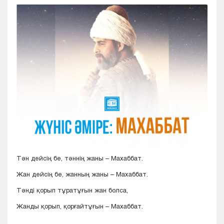
Кызылорда
Павлодар
Петропавловск
Семей
Талдыкорган
Тараз
Туркестан
Уральск
Усть-Каменогорск
Шымкент
Тән дейсің бе, тәннің жаны – Махаббат.
Жан дейсің бе, жанның жаны – Махаббат.
Тәнді қорып тұратұғын жан болса,
Жанды қорып, қорғайтұғын – Махаббат.