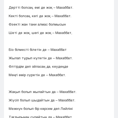
Дертті болсаң, емі де жоқ – Махаббат.
Кекті болсаң, кегі де жоқ – Махаббат.
Өзекті жан тани алмас болмысын
Шеті де жоқ, шегі де жоқ – Махаббат,
Біз білместі білетін де – Махаббат
Жылап тұрып күлетін де – Махаббат.
Өлтірдім деп ойласаң да, кеудеңде
Мәңгі өмір сүретін де – Махаббат.
Жақып болып жылайтын да – Махаббат.
Жүсіп болып шыдайтын да – Махаббат.
Мәжнүн болып бір көрсем деп Ләйліні
Тағдырынан сұрайтын да – Махаббат.