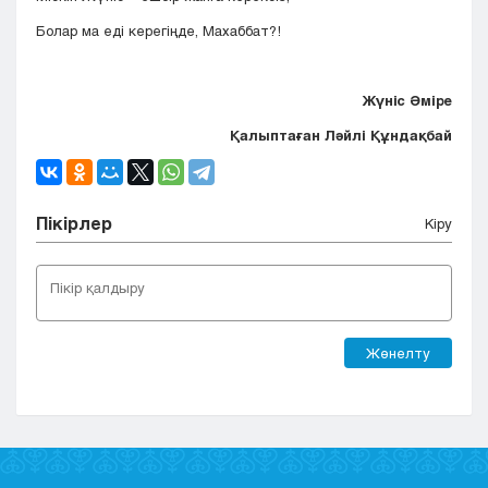
Болар ма еді керегіңде, Махаббат?!
Жүніс Әміре
Қалыптаған Ләйлі Құндақбай
Пікірлер
Кіру
Жөнелту