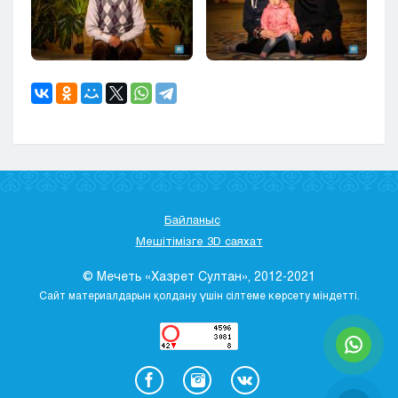
Байланыс
Мешітімізге 3D саяхат
© Мечеть «Хазрет Султан», 2012-2021
Сайт материалдарын қолдану үшін сілтеме көрсету міндетті.