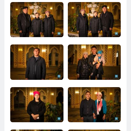
Кызылорда
Павлодар
Петропавловск
Семей
Талдыкорган
Тараз
Туркестан
Уральск
Усть-Каменогорск
Шымкент