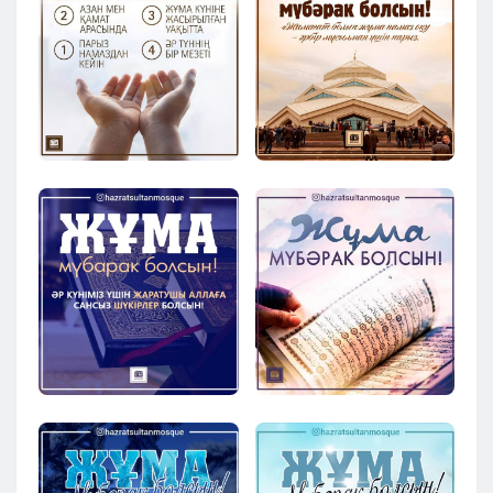
Кызылорда
Павлодар
Петропавловск
Семей
Талдыкорган
Тараз
Туркестан
Уральск
Усть-Каменогорск
Шымкент