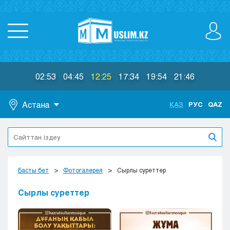
02:53
04:45
12:25
17:34
19:54
21:46
Астана
ҚАЗ
РУС
QAZ
Астана
Алматы
Актау
Актобе
Басты бет
Фотогалерея
Сырлы суреттер
Атырау
Жезказган
Сырлы суреттер
Караганда
Кокшетау
Костанай