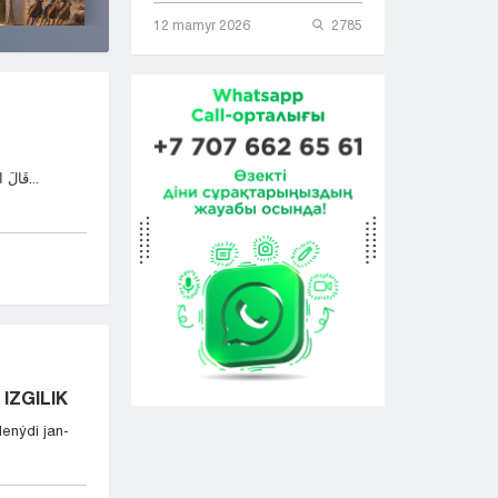
12 mamyr 2026
2785
قَالَ اللهُ تَعَالَى: وَمَٓا اُبَرِّئُ نَفْسِي إِنَّ النَّفْسَ لَأَمَّارَةٌ...
IZGILIK
lenýdi jan-