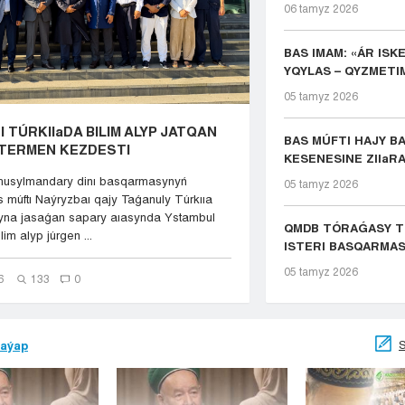
06 tamyz 2026
BAS IMAM: «ÁR ISK
YQYLAS – QYZMETIM
05 tamyz 2026
 TÚRKIIaDA BILIM ALYP JATQAN
BAS MÚFTI HAJY BA
TERMEN KEZDESTI
KESENESINE ZIIaR
usylmandary dinı basqarmasynyń
05 tamyz 2026
s múftı Naýryzbaı qajy Taǵanuly Túrkııa
yna jasaǵan sapary aıasynda Ystambul
QMDB TÓRAǴASY TÚ
im alyp júrgen ...
ISTERI BASQARMAS
05 tamyz 2026
6
133
0
S
jaýap