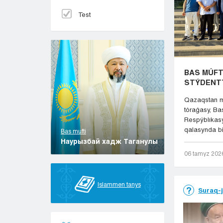
Test
BAS MÚFTI
STÝDENT
Qazaqstan m
tóraǵasy, Ba
Respýblıkas
qalasynda bil
Bas mufti
Наурызбай хадж Таганулы
06 tamyz 202
Islammen tanys
Suraq-