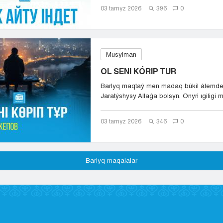
03 tamyz 2026
396
0
Musylman
OL SENI KÓRIP TUR
Barlyq maqtaý men madaq búkil álemde
Jaratýshysy Allaǵa bolsyn. Onyń ıgiligi m
03 tamyz 2026
346
0
Barlyq maqalalar