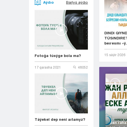
Aýdıo
Barlyq aýdıo
DINDI QIYN
TÚSINDIRET
beıresmı «ý.
15 sáýіr 2026
Fotoǵa túsýge bola ma?
17 qarasha 2021
48052
Táýekel dep neni aıtamyz?
Jan raha