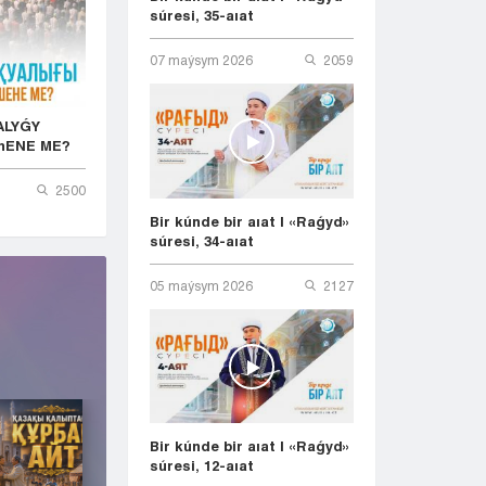
súresi, 35-aıat
07 maýsym 2026
2059
ALYǴY
hENE ME?
2500
Bir kúnde bir aıat | «Raǵyd»
súresi, 34-aıat
05 maýsym 2026
2127
Bir kúnde bir aıat | «Raǵyd»
súresi, 12-aıat