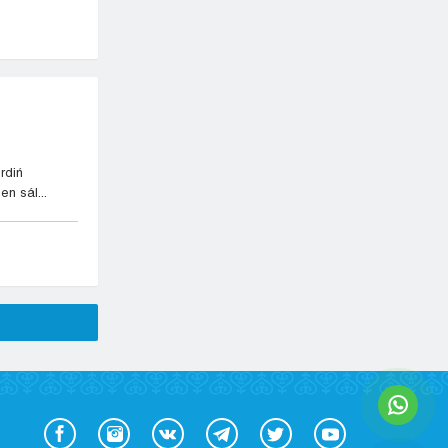
rdiń
en sál...