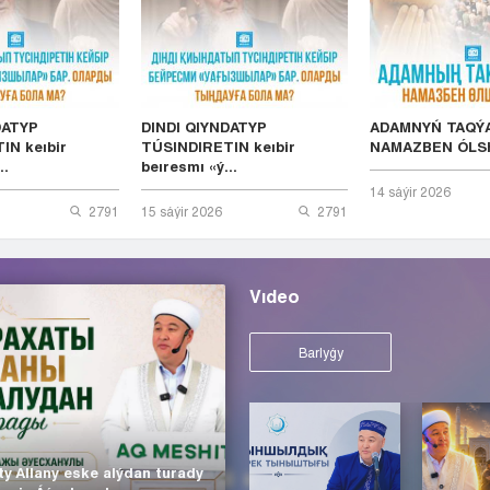
DATYP
DINDI QIYNDATYP
ADAMNYŃ TAQÝ
IN keıbir
TÚSINDIRETIN keıbir
NAMAZBEN ÓLS
..
beıresmı «ý...
14 sáýіr 2026
2791
15 sáýіr 2026
2791
Vıdeo
Barlyǵy
ty Allany eske alýdan turady