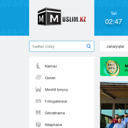
Tań
02:47
Jańalyqtar
Namaz
Quran
Meshit tynysy
Fotogalereıa
Ǵıbratnama
Kitaphana