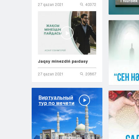
| Nurbek
27 qazan 2021
40372
Jaqsy minezdiń paıdasy
27 qazan 2021
20867
Виртуальный
тур по мечети