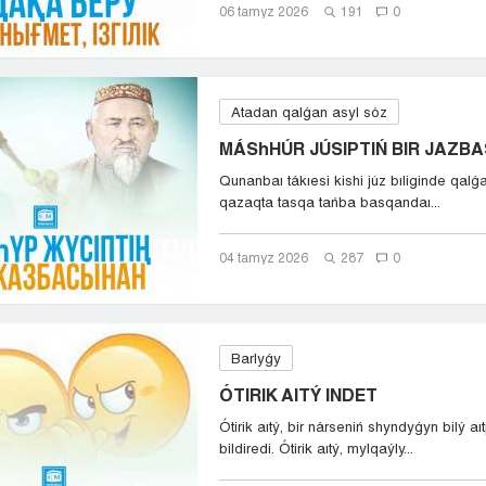
06 tamyz 2026
191
0
Atadan qalǵan asyl sóz
MÁShHÚR JÚSIPTIŃ BIR JAZB
Qunanbaı tákıesi kishi júz bıliginde qalǵa
qazaqta tasqa tańba basqandaı...
04 tamyz 2026
287
0
Barlyǵy
ÓTIRIK AITÝ INDET
Ótirik aıtý, bir nárseniń shyndyǵyn bilý a
bildiredi. Ótirik aıtý, mylqaýly...