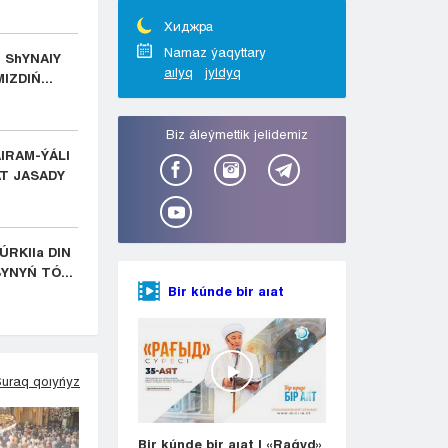
Taraz
Týrkestan
Хиджра
Ýralsk
Namaz ýaqyttary
E ShYNAIY
aılyq
jyldyq
Ýst-Kamenogorsk
IZDIŃ...
Shymkent
Bіz áleýmettіk jelіdemіz
IRAM-ÝÁLI
AT JASADY
RKIIa DIN
YNYŃ TÓ...
Bir kúnde bir aıat
uraq qoıyńyz
Bir kúnde bir aıat | «Raǵyd»