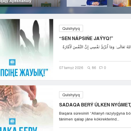
 qajy Áýeshanuly
Qulshylyq
“SEN NÁPSIŃE JAÝYQ!”
07 tamyz 2026
86
0
Qulshylyq
SADAQA BERÝ ÚLKEN NYǴMET, 
Baqara súresiniń “Allanyń razylyǵyna bó
tánimen qalap jáne kókirekterind...