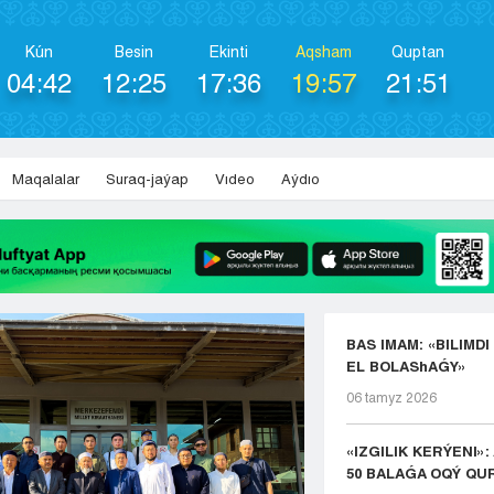
Kún
Besіn
Ekіntі
Aqsham
Quptan
04:42
12:25
17:36
19:57
21:51
Maqalalar
Suraq-jaýap
Vıdeo
Aýdıo
BAS IMAM: «BILIMDI
EL BOLAShAǴY»
06 tamyz 2026
«IZGILIK KERÝENI»
50 BALAǴA OQÝ QUR