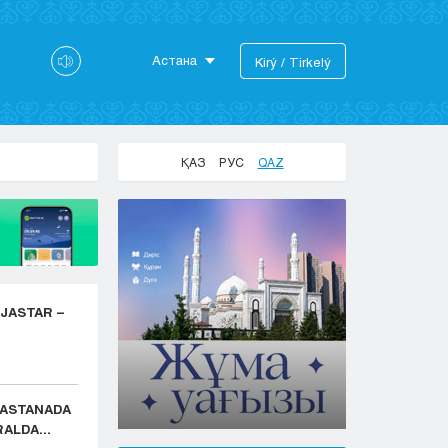
Астана
Kіrý / Tіrkelý
Astana
Almaty
Aktaý
ҚАЗ
РУС
QAZ
Aktobe
Atyraý
Jezkazgan
Karaganda
Kokshetaý
Kostanaı
 JASTAR –
Kyzylorda
Pavlodar
Petropavlovsk
Semeı
: ASTANADA
Taldykorgan
ALDA...