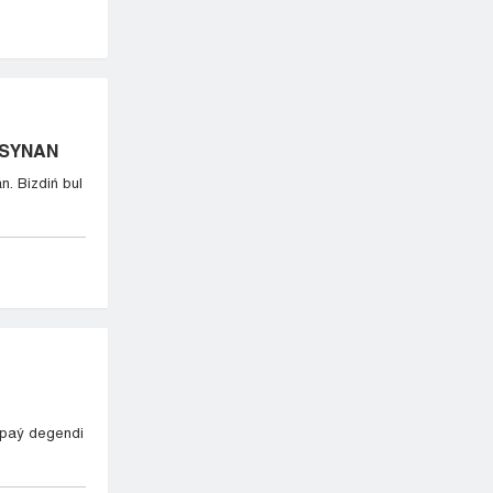
ASYNAN
n. Bizdiń bul
ıtpaý degendi