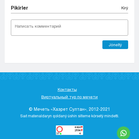
Pіkіrler
Kіrý
Jóneltý
Контакты
Виртуальный тур по мечети
© Мечеть «Хазрет Султан», 2012-2021
Saıt materıaldaryn qoldaný úshіn sіlteme kórsetý mіndettі.