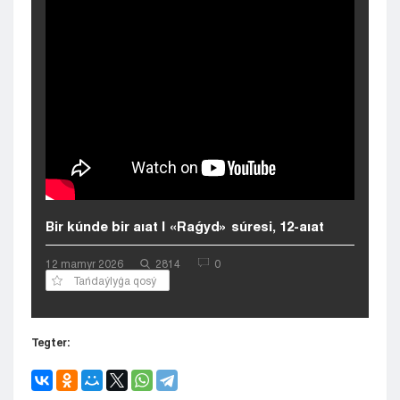
Kyzylorda
Pavlodar
Petropavlovsk
Semeı
Taldykorgan
Taraz
Týrkestan
Ýralsk
Ýst-Kamenogorsk
Shymkent
Bir kúnde bir aıat | «Raǵyd» súresi, 12-aıat
12 mamyr 2026
2814
0
Tańdaýlyǵa qosý
Tegter: