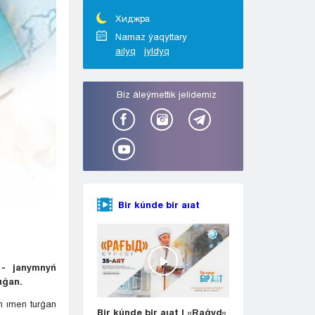
Taraz
Týrkestan
Хиджра
Ýralsk
Namaz ýaqyttary
aılyq
jyldyq
Ýst-Kamenogorsk
Shymkent
Bіz áleýmettіk jelіdemіz
Bir kúnde bir aıat
 - janymnyń
ıǵan.
n ımen turǵan
Bir kúnde bir aıat | «Raǵyd»