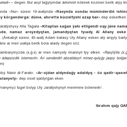
ketedi»
– degen. Bul asyl taǵylymdar árkimniń kókirek kózinen berik alýy tıi
anda «Nur» súresi 19-aıatynda
«Rasynda sondaı múminderdiń ishin
qsy kórgenderge: dúnıe, ahırette kúızeltýshi azap bar»
.dep eskertken.
aratýshysy Alla Taǵala
«Kitaptan saǵan ýahı etilgendi oqy jáne nam
de, namaz arsyzdyqtan, jamandyqtan tyıady. Al Allany eske 
. (Ánkabýt súresi, 45-aıat) Adam balasy Uly Allany esken alý arqyly barl
 jáne ar men uıatqa berik bola alady degen sóz.
ǵambarymyzda (s.ǵ.s) ar men namysty ımannyń týy etken.
«Rasýlýlla (s.ǵ
e ádepsizdik istemeıtin. Ári senderdiń abzaldaryń minez-qulyǵy jaqsy bolǵa
ım)
bý Násir ál-Farabı:
«Ar-ojdan aldyndaǵy adaldyq - óz qadir-qasıeti
aılanysty»
dep ósıet qaldyrǵan eken.
ımanymyz túgel bolyp Uly Jaratýshynyń meırimine bóleneıik! .
Ibrahım qajy Q