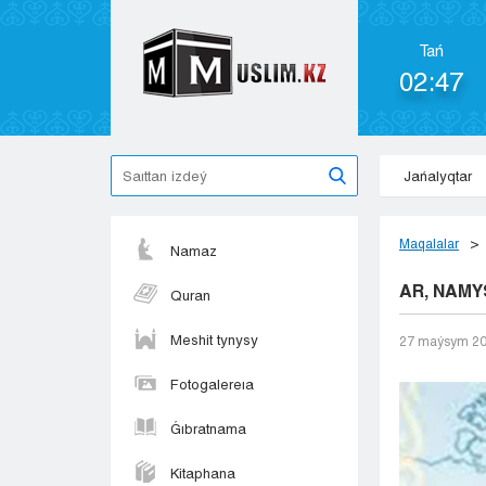
Tań
02:47
Jańalyqtar
Maqalalar
Namaz
AR, NAMY
Quran
Meshit tynysy
27 maýsym 2
Fotogalereıa
Ǵıbratnama
Kitaphana