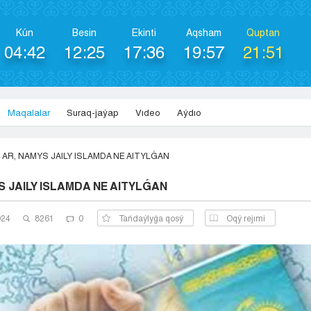
Kún
Besіn
Ekіntі
Aqsham
Quptan
04:42
12:25
17:36
19:57
21:51
Maqalalar
Suraq-jaýap
Vıdeo
Aýdıo
AR, NAMYS JAILY ISLAMDA NE AITYLǴAN
S JAILY ISLAMDA NE AITYLǴAN
024
8261
0
Tańdaýlyǵa qosý
Оqý rejımi