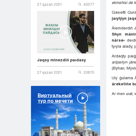
ekinshisi de 
27 qazan 2021
40377
Qasıetti Qur
jaıylýyn ja
Álemderdiń J
Shyn mánin
nárse»
deıdi
tyıyla alady,
Ardaqty paı
Jaqsy minezdiń paıdasy
aıtpaıtyn ján
(Býharı, Mýsl
27 qazan 2021
20870
Uly ǵulama Á
áreketińe b
Ar men uıat, 
Виртуальный
тур по мечети