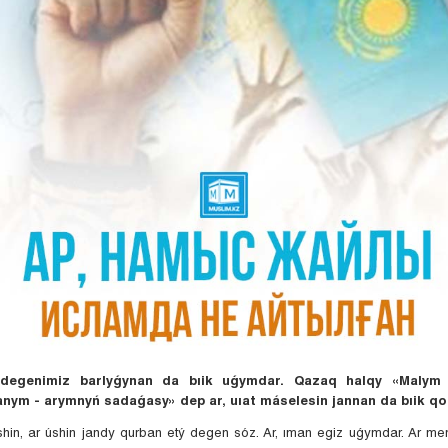
degenimiz barlyǵynan da bıik uǵymdar. Qazaq halqy «Malym
anym - arymnyń sadaǵasy» dep ar, uıat máselesin jannan da bıik qo
hin, ar úshin jandy qurban etý degen sóz. Ar, ıman egiz uǵymdar. Ar me