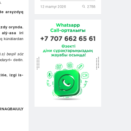
s.
12 mamyr 2026
2788
de arsyzdyq
azdy orynda.
alý-asa iri
yq kúnálardan
.s) beıpil sóz
ndaryń»
deıtin.
ńe, izgi is-
ARNAQBAIULY