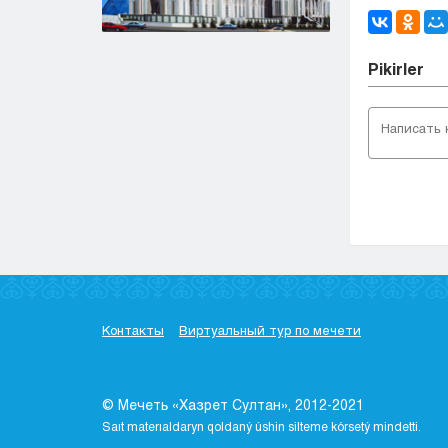
Pіkіrler
Контакты
Виртуальный тур по мечети
© Мечеть «Хазрет Султан», 2012-2021
Saıt materıaldaryn qoldaný úshіn sіlteme kórsetý mіndettі.