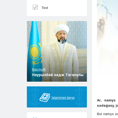
Test
Bas mufti
Наурызбай хадж Таганулы
Islammen tanys
Ar, namys 
sadaǵasy, j
Bul namys ús