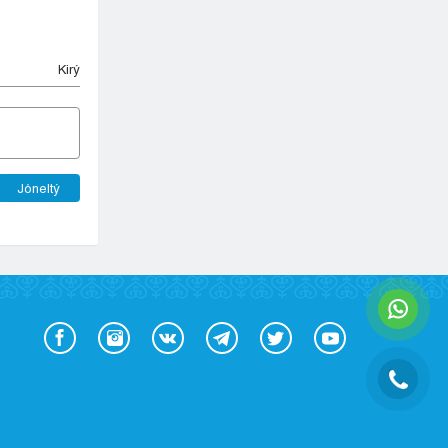
Kіrý
Jóneltý