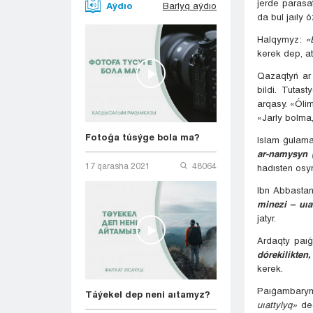
jerde parasat
Aýdıo
Barlyq aýdıo
da bul jaıly 
Halqymyz:
«
kerek dep, a
Qazaqtyń ar 
bildi. Tutas
arqasy. «Ólim
«Jarly bolma
Fotoǵa túsýge bola ma?
Islam ǵulama
ar-namysyn (
17 qarasha 2021
48064
hadısten osy
Ibn Abbastan 
minezi – uıa
jatyr.
Ardaqty paı
dórekilikten
kerek.
Paıǵambarymyz
Táýekel dep neni aıtamyz?
uıattylyq»
de