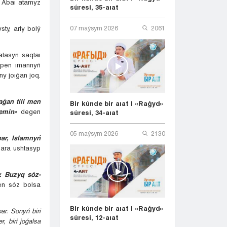
im Abaı atamyz
súresi, 35-aıat
ty, arly bolý
07 maýsym 2026
2061
alasyn saqtaı
s pen ımannyń
ny joıǵan joq.
ǵan tili men
Bir kúnde bir aıat | «Raǵyd»
temin»
degen
súresi, 34-aıat
05 maýsym 2026
2130
bar, Islamnyń
zara ushtasyp
y. Buzyq sóz-
gen sóz bolsa
Bir kúnde bir aıat | «Raǵyd»
r. Sonyń biri
súresi, 12-aıat
, biri joǵalsa