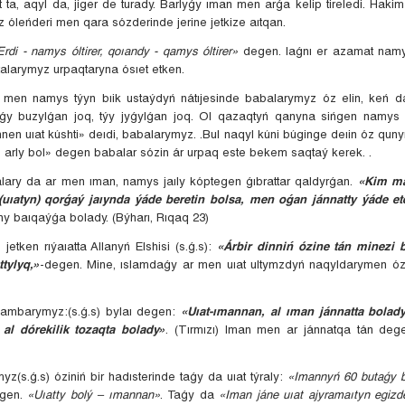
 ta, aqyl da, jiger de turady. Barlyǵy ıman men arǵa kelip tireledi. Hak
óz óleńderi men qara sózderinde jerine jetkize aıtqan.
Erdi - namys óltirer, qoıandy - qamys óltirer»
degen. Iaǵnı er azamat namys
talarymyz urpaqtaryna ósıet etken.
men namys týyn bıik ustaýdyń nátıjesinde babalarymyz óz elin, keń d
tyǵy buzylǵan joq, týy jyǵylǵan joq. Ol qazaqtyń qanyna sińgen namy
nen uıat kúshti» deıdi, babalarymyz. .Bul naqyl kúni búginge deıin óz quny
, arly bol» degen babalar sózin ár urpaq este bekem saqtaý kerek. .
lary da ar men ıman, namys jaıly kóptegen ǵıbrattar qaldyrǵan.
«Kim ma
uıatyn) qorǵaý jaıynda ýáde beretin bolsa, men oǵan jánnatty ýáde e
ny baıqaýǵa bolady. (Býharı, Rıqaq 23)
jetken rıýaıatta Allanyń Elshisi (s.ǵ.s):
«Árbir dinniń ózine tán minezi 
ttylyq,»
-degen. Mine, ıslamdaǵy ar men uıat ultymzdyń naqyldarymen ó
ǵambarymyz:(s.ǵ.s) bylaı degen:
«Uıat-ımannan, al ıman jánnatta bolad
, al dórekilik tozaqta bolady»
. (Tırmızı) Iman men ar jánnatqa tán de
(s.ǵ.s) óziniń bir hadısterinde taǵy da uıat týraly:
«Imannyń 60 butaǵy ba
gen.
«Uıatty bolý – ımannan»
. Taǵy da
«Iman jáne uıat ajyramaıtyn egizder