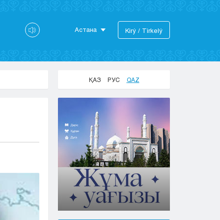
Астана
Kіrý / Tіrkelý
Astana
Almaty
Aktaý
ҚАЗ
РУС
QAZ
Aktobe
Atyraý
Jezkazgan
Karaganda
Kokshetaý
Kostanaı
Kyzylorda
Pavlodar
Petropavlovsk
Semeı
Taldykorgan