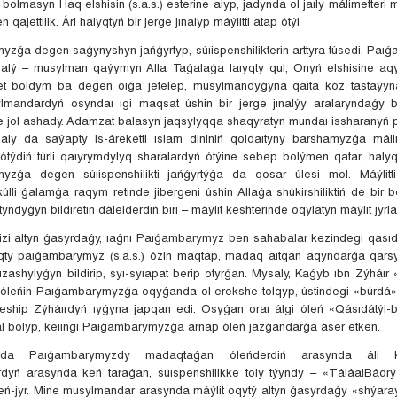
bolmasyn Haq elshisin (s.a.s.) esterine alyp, jadynda ol jaıly málimetteri 
n qajettilik. Ári halyqtyń bir jerge jınalyp máýlitti atap ótýi
zǵa degen saǵynyshyn jańǵyrtyp, súıispenshilikterin arttyra túsedi. Pa
e alý – musylman qaýymyn Alla Taǵalaǵa laıyqty qul, Onyń elshisine aq
bet boldym ba degen oıǵa jetelep, musylmandyǵyna qaıta kóz tastaýyn
lmandardyń osyndaı ıgi maqsat úshin bir jerge jınalýy aralaryndaǵy b
e jol ashady. Adamzat balasyn jaqsylyqqa shaqyratyn mundaı issharanyń p
daly da saýapty is-áreketti ıslam dininiń qoldaıtyny barshamyzǵa mál
p ótýdiń túrli qaıyrymdylyq sharalardyń ótýine sebep bolýmen qatar, halyq
yzǵa degen súıispenshilikti jańǵyrtýǵa da qosar úlesi mol. Máýlitt
úlli ǵalamǵa raqym retinde jibergeni úshin Allaǵa shúkirshiliktiń de bir bel
yndyǵyn bildiretin dálelderdiń biri – máýlit keshterinde oqylatyn máýlit jyrla
zi altyn ǵasyrdaǵy, ıaǵnı Paıǵambarymyz ben sahabalar kezindegi qası
daqty paıǵambarymyz (s.a.s.) ózin maqtap, madaq aıtqan aqyndarǵa qar
rızashylyǵyn bildirip, syı-syıapat berip otyrǵan. Mysaly, Kaǵyb ıbn Zýháı
 óleńin Paıǵambarymyzǵa oqyǵanda ol erekshe tolqyp, ústindegi «búrdá»
eship Zýháırdyń ıyǵyna japqan edi. Osyǵan oraı álgi óleń «Qásıdátýl-
l bolyp, keıingi Paıǵambarymyzǵa arnap óleń jazǵandarǵa áser etken.
rda Paıǵambarymyzdy madaqtaǵan óleńderdiń arasynda áli k
dyń arasynda keń taraǵan, súıspenshilikke toly týyndy – «TáláalBádrý
leń-jyr. Mine musylmandar arasynda máýlit oqytý altyn ǵasyrdaǵy «shýaraý