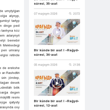
súresi, 35-aıat
de umytylǵan
07 maýsym 2026
2072
olǵa alynyp,
qumbyl tartyp
n dinge peıil
 tarıhyna kóz
tem aılarynyń
lýi beınebir
dyń Mekkedegi
Bir kúnde bir aıat | «Raǵyd»
q pen umrany
súresi, 34-aıat
lgisi retinde
05 maýsym 2026
2138
ke de erekshe
 ar-Rashıdtiń
 úıin jóndep,
astaǵan desek
ınılláh bılik
mbarǵa degen
máýlitti resmı
Bir kúnde bir aıat | «Raǵyd»
eýge qatysty
súresi, 12-aıat
 arasynda osy