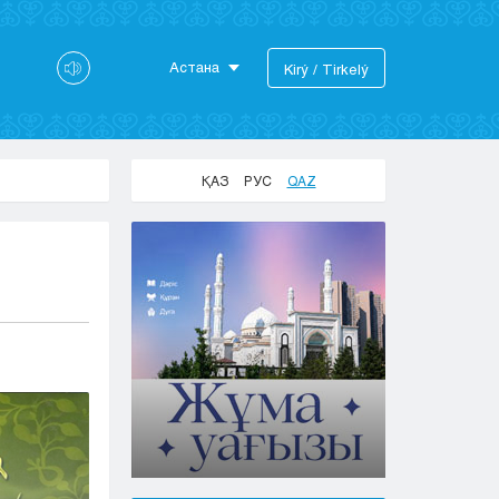
Астана
Kіrý / Tіrkelý
Astana
Almaty
Aktaý
ҚАЗ
РУС
QAZ
Aktobe
Atyraý
Jezkazgan
Karaganda
Kokshetaý
Kostanaı
Kyzylorda
Pavlodar
Petropavlovsk
Semeı
Taldykorgan