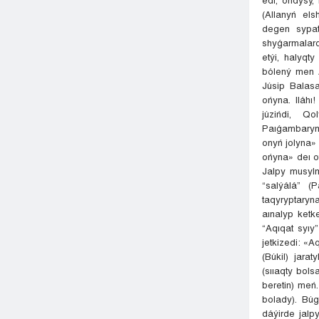
(Allanyń els
degen sypat
shyǵarmalard
etýi, halyqt
bólený men Á
Júsip Balasa
ońyna. Iláhı
júzińdi, Q
Paıǵambarymy
onyń jolyna» 
ońyna» deı o
Jalpy musyl
“salýálá” (
taqyryptary
aınalyp ketk
“Aqıqat syıy
jetkizedi: «
(Búkil) jara
(sııaqty bols
beretin) meń
bolady). Bú
dáýirde jalp