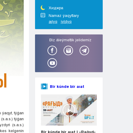
Taraz
Týrkestan
Хиджра
Ýralsk
Namaz ýaqyttary
aılyq
jyldyq
Ýst-Kamenogorsk
Shymkent
Bіz áleýmettіk jelіdemіz
Bir kúnde bir aıat
n ýaqyt, týǵan
s.a.s.) týǵan
zdyń (s.a.s.)
ıkes kelgenin
Bir kúnde bir aıat | «Raǵyd»