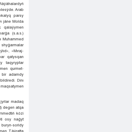
Ráýáhalardyń
lesýde. Arab
ıkalyq parsy
aýı jáne Molda
ek qalaýymen
rǵa (s.a.s.)
inde Muhammed
ı shyǵarmalar
lıd», «Mıraj-
bar qatysqan
y taqyryptar
i men qurmet-
 – bir adamdy
ldiredi. Dinı
ý maqsatymen
 jyrlar madaq
‘t) degen atqa
ammedtiń kózi
ti osy naǵyt
 buryn-sońdy
 men Táýratta