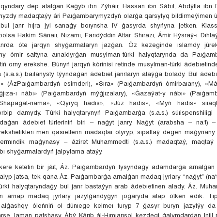
qyndary dep atalǵan Kaǵyb ıbn Zýháır, Hassan ıbn Sábıt, Abdýlla ıbn 
yzdy madaqtaýy ári Paıǵambarymyzdyń olarǵa qarsylyq bildirmeýimen úı
 bul janr hıjra jyl sanaǵy boıynsha IV ǵasyrda shyńyna jetken. Klass
olsa Hakim Sánaıı, Nızamı, Farıdýddın Attar, Shırazı, Ámir Hýsraý-ı Dıhl
nrda óte jarqyn shyǵarmalaryn jazǵan. Óz kezeginde ıslamdy júr
ny ómir saltyna aınaldyrǵan musylman-túrki halyqtarynda da Paıǵamba
iktiń orny erekshe. Búnyń jarqyń kórinisi retinde musylman-túrki ádebıet
(s.a.s.) baılanysty týyndaǵan ádebıet janrlaryn ataýǵa bolady. Bul ádeb
» (ÁzPaıǵambardyń esimderi), «Sıra» (Paıǵambardyń ómirbaıany), «Máý
jıza-ı nábı» (Paıǵambardyń mýǵjızalary), «Ǵazaýat-y nábı» (Paıǵam
«Shapaǵat-nama», «Qyryq hadıs», «Júz hadıs», «Myń hadıs» sııaqt
órbip damydy. Túrki halyqtarynyń Paıǵambarǵa (s.a.s.) súıispenshilig
ndaǵan ádebıet túrleriniń biri – naǵyt janry. Naǵyt (arabsha – na‘t)
ekshelikteri men qasıetterin madaqtaı otyryp, sıpattaý degen maǵynany bi
 termındik maǵynasy – áziret Muhammedti (s.a.s.) madaqtaý, maqta
bı shyǵarmalardyń jalpylama ataýy.
kere ketetin bir jáıt, Áz. Paıǵambardyń tysyndaǵy adamdarǵa arnalǵan
talyp jatsa, tek qana Áz. Paıǵambarǵa arnalǵan madaq jyrlary “naǵyt” (na
úrki halyqtaryndaǵy bul janr bastaýyn arab ádebıetinen alady. Áz. Muh
ǵan arnap madaq jyrlary jazylǵandyǵyn joǵaryda atap ótken edik. Tip
 alǵashqy óleńniń ol dúnıege kelmeı turyp 7 ǵasyr buryn jazylýy da
se. Iaman patshasy Ábý Kárıb ál-Hımıarısol kezdegi ǵalymdardan Injil