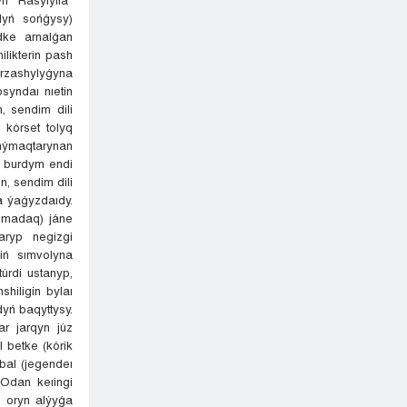
rdyń sońǵysy)
dke arnalǵan
likterin pash
yrzashylyǵyna
syndaı nıetin
, sendim dili
 kórset tolyq
ýmaqtarynan
l burdym endi
n, sendim dili
a ýaǵyzdaıdy.
 madaq) jáne
aryp negizgi
iń sımvolyna
úrdi ustanyp,
hiligin bylaı
yń baqyttysy.
ar jarqyn júz
l betke (kórik
bal (jegendeı
Odan keıingi
n oryn alýyǵa