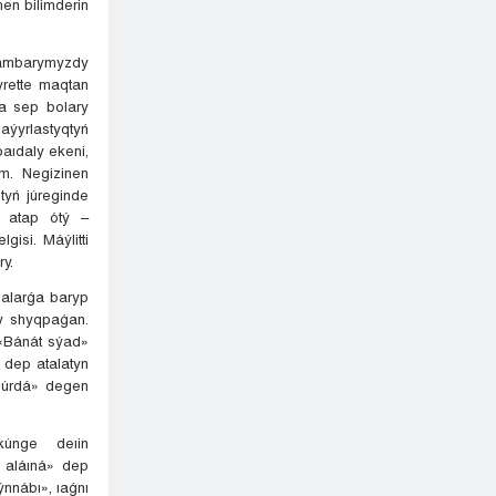
men bilimderin
ıǵambarymyzdy
yrette maqtan
a sep bolary
aýyrlastyqtyń
aıdaly ekeni,
im. Negizinen
tyń júreginde
i atap ótý –
gisi. Máýlitti
ry.
dalarǵa baryp
sy shyqpaǵan.
r «Bánát sýad»
 dep atalatyn
búrdá» degen
únge deıin
 aláıná» dep
nnábı», ıaǵnı