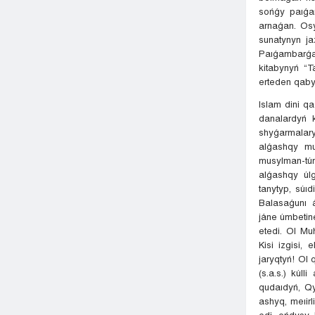
sońǵy paıǵam
arnaǵan. Osy
sunatynyn ja
Paıǵambarǵa
kitabynyń “
erteden qaby
Islam dini qa
danalardyń 
shyǵarmalar
alǵashqy mu
musylman-tú
alǵashqy úlg
tanytyp, súıd
Balasaǵunı 
jáne úmbetine
etedi. Ol M
Kisi izgisi,
jaryqtyń! Ol 
(s.a.s.) kúl
qudaıdyń, Qyl
ashyq, meıirl
edi, ońdysy,