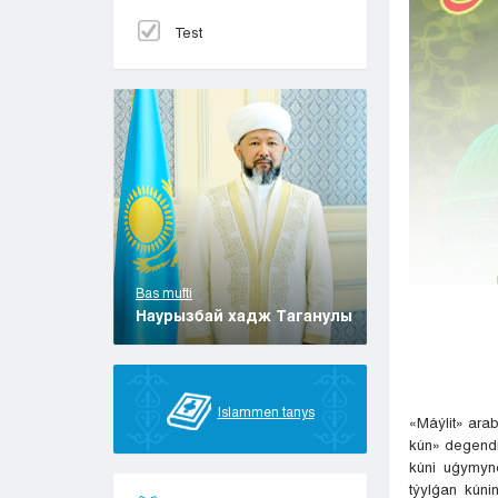
Test
Bas mufti
Наурызбай хадж Таганулы
Islammen tanys
«Máýlit» arab
kún» degendi
kúni uǵymynd
týylǵan kúni