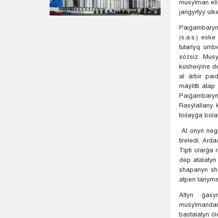
musylman eli 
jańǵyrtýy úlke
Paıǵambarymy
(s.a.s.) esk
tutarlyq úm
sózsiz. Musy
kúsheıýine d
al árbir paı
máýlitti ata
Paıǵambarym
Rasýlallany k
toılaýǵa bolat
Al onyń negi
tireledi. Ar
Tipti olarǵa 
dep atalatyn
shapanyn sh
atpen tanyma
Altyn ǵasy
musylmandar
bastalatyn ó