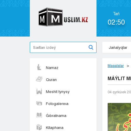
Tań
02:50
Jańalyqtar
Maqalalar
Namaz
MÁÝLIT M
Quran
Meshit tynysy
04 qyrkúıek 2
Fotogalereıa
Ǵıbratnama
Kitaphana