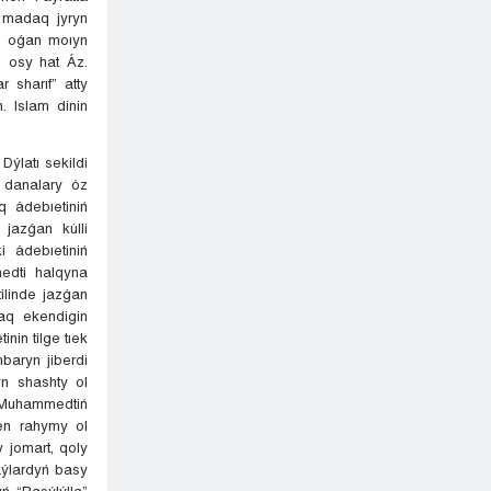
n madaq jyryn
e, oǵan moıyn
n osy hat Áz.
sharıf” atty
 Islam dinin
Dýlatı sekildi
 danalary óz
 ádebıetiniń
jazǵan kúlli
 ádebıetiniń
medti halqyna
tilinde jazǵan
aq ekendigin
nin tilge tıek
aryn jiberdi
yn shashty ol
z. Muhammedtiń
gen rahymy ol
y jomart, qoly
taýlardyń basy
ń “Rasýlýlla”