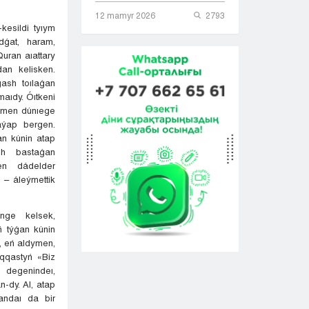
12 mamyr 2026
2793
kesildi tyıym
dǵat, haram,
uran aıattary
dan kelisken.
ǵash toılaǵan
aıdy. Óıtkeni
i men dúnıege
aýap bergen.
an kúnin atap
sh bastaǵan
en dádelder
ý – áleýmettik
nge kelsek,
 týǵan kúnin
ý, eń aldymen,
qqastyń «Biz
» degenindeı,
n-dy. Al, atap
qandaı da bir