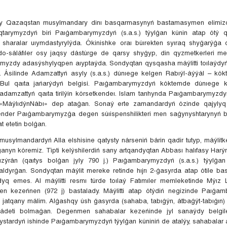
ry Qazaqstan musylmandary dinı basqarmasynyń bastamasymen elimiz
yqtarymyzdyń biri Paıǵambarymyzdyń (s.a.s.) týylǵan kúnin atap ótý q
 sharalar uıymdastyrylýda. Ókinishke oraı búırekten syıraq shyǵarýǵa 
do-sáláfıler osy jaqsy dástúrge de qarsy shyǵyp, din qyzmetkerleri me
myzdy adasýshylyqpen aıyptaýda. Sondyqtan qysqasha máýlitti toılaýdyń
ek. Ásilinde Adamzattyń asyly (s.a.s.) dúnıege kelgen Rabıýl-áýýál – kók
 Bul qaıta jańarýdyń belgisi. Paıǵambarymyzdyń kóktemde dúnıege ke
 adamzattyń qaıta tirilýin kórsetkendeı. Islam tarıhynda Paıǵambarymyz
n «MáýlıdýnNábı» dep ataǵan. Sonaý erte zamandardyń ózinde qajyly
nder Paıǵambarymyzǵa degen súıispenshilikteri men saǵynyshtarynyń be
at etetin bolǵan.
sylmandardyń Alla elshisine qatysty nárseniń bárin qadir tutyp, máýlit
anyn kóremiz. Tipti kelýshilerdiń sany artqandyqtan Abbası halıfasy Harýn
zýrán (qaıtys bolǵan jyly 790 j.) Paıǵambarymyzdyń (s.a.s.) týylǵan
aldyrǵan. Sondyqtan máýlit mereke retinde hıjrı 2-ǵasyrda atap ótile b
dyq emes. Al máýlitti resmı túrde toılaý Fatımıler memleketinde Mýız Lıd
en kezeńnen (972 j) bastalady. Máýlitti atap ótýdiń negizinde Paıǵa
k jatqany málim. Alǵashqy úsh ǵasyrda (sahaba, tabıǵýn, átbaǵýt-tabıǵın) 
ý ádeti bolmaǵan. Degenmen sahabalar kezeńinde jyl sanaýdy belgil
nystardyń ishinde Paıǵambarymyzdyń týylǵan kúniniń de atalýy, sahabalar