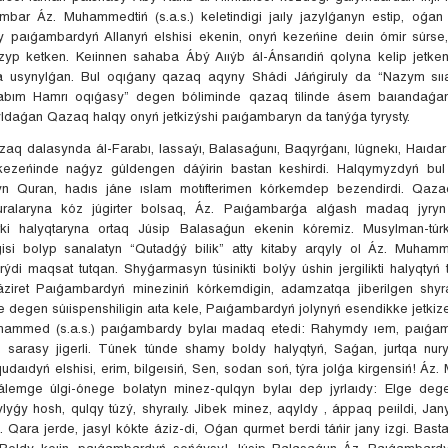
bar Áz. Muhammedtiń (s.a.s.) keletindigi jaıly jazylǵanyn estip, oǵa
 paıǵambardyń Allanyń elshisi ekenin, onyń kezeńine deıin ómir súrs
zyp ketken. Keıinnen sahaba Ábý Aııýb ál-Ánsarıdiń qolyna kelip jetke
 usynylǵan. Bul oqıǵany qazaq aqyny Shádi Jáńgiruly da “Nazym sııar 
Tabım Hamrı oqıǵasy” degen bóliminde qazaq tilinde ásem baıandaǵan.
ldaǵan Qazaq halqy onyń jetkizýshi paıǵambaryn da tanýǵa tyrysty.
zaq dalasynda ál-Farabı, Iassaýı, Balasaǵunı, Baqyrǵanı, Iúgnekı, Haıdar 
kezeńinde naǵyz gúldengen dáýirin bastan keshirdi. Halqymyzdyń bul
yn Quran, hadıs jáne ıslam motıfterimen kórkemdep bezendirdi. Qazaq
ralaryna kóz júgirter bolsaq, Áz. Paıǵambarǵa alǵash madaq jyryn 
rki halyqtaryna ortaq Júsip Balasaǵun ekenin kóremiz. Musylman-túrki
isi bolyp sanalatyn “Qutadǵý bilik” atty kitaby arqyly ol Áz. Muham
irýdi maqsat tutqan. Shyǵarmasyn túsinikti bolýy úshin jergilikti halyqtyń 
áziret Paıǵambardyń mineziniń kórkemdigin, adamzatqa jiberilgen shyr
 degen súıispenshiligin aıta kele, Paıǵambardyń jolynyń esendikke jetkizeti
uhammed (s.a.s.) paıǵambardy bylaı madaq etedi: Rahymdy ıem, paıǵamb
 el sarasy jigerli. Túnek túnde shamy boldy halyqtyń, Saǵan, jurtqa nur
qudaıdyń elshisi, erim, bilgeısiń, Sen, sodan soń, týra jolǵa kirgensiń! Á
li álemge úlgi-ónege bolatyn minez-qulqyn bylaı dep jyrlaıdy: Elge de
yǵy hosh, qulqy túzý, shyraıly. Jibek minez, aqyldy , áppaq peıildi, Jan
i. Qara jerde, jasyl kókte áziz-di, Oǵan qurmet berdi táńir jany izgi. Bas
 Boldy, keıin, paıǵambardyń sońǵysy! Júsip Balasaǵun Áz. Paıǵambardy