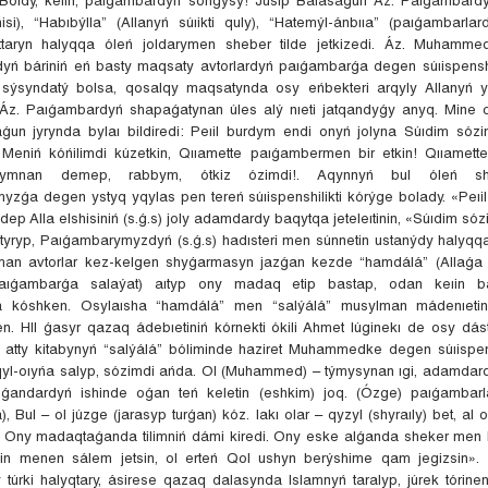
hisi), “Habıbýlla” (Allanyń súıikti quly), “Hatemýl-ánbııa” (paıǵambarla
taryn halyqqa óleń joldarymen sheber tilde jetkizedi. Áz. Muhamme
yń báriniń eń basty maqsaty avtorlardyń paıǵambarǵa degen súıispenshi
y sýsyndatý bolsa, qosalqy maqsatynda osy eńbekteri arqyly Allanyń 
z. Paıǵambardyń shapaǵatynan úles alý nıeti jatqandyǵy anyq. Mine o
ǵun jyrynda bylaı bildiredi: Peıil burdym endi onyń jolyna Súıdim sózin
! Meniń kóńilimdi kúzetkin, Qııamette paıǵambermen bir etkin! Qııamette
olymnan demep, rabbym, ótkiz ózimdi!. Aqynnyń bul óleń sh
zǵa degen ystyq yqylas pen tereń súıispenshilikti kórýge bolady. «Peıi
dep Alla elshisiniń (s.ǵ.s) joly adamdardy baqytqa jeteleıtinin, «Súıdim sózi
tyryp, Paıǵambarymyzdyń (s.ǵ.s) hadısteri men súnnetin ustanýdy halyqq
man avtorlar kez-kelgen shyǵarmasyn jazǵan kezde “hamdálá” (Allaǵa
Paıǵambarǵa salaýat) aıtyp ony madaq etip bastap, odan keıin b
na kóshken. Osylaısha “hamdálá” men “salýálá” musylman mádenıetin
en. HII ǵasyr qazaq ádebıetiniń kórnekti ókili Ahmet Iúginekı de osy dást
” atty kitabynyń “salýálá” bóliminde haziret Muhammedke degen súıispens
Aqyl-oıyńa salyp, sózimdi ańda. Ol (Muhammed) – týmysynan ıgi, adamdard
tylǵandardyń ishinde oǵan teń keletin (eshkim) joq. (Ózge) paıǵambarl
a), Bul – ol júzge (jarasyp turǵan) kóz. Iakı olar – qyzyl (shyraıly) bet, al o
. Ony madaqtaǵanda tilimniń dámi kiredi. Ony eske alǵanda sheker men 
gin menen sálem jetsin, ol erteń Qol ushyn berýshime qam jegizsin». 
y túrki halyqtary, ásirese qazaq dalasynda Islamnyń taralyp, júrek tórine