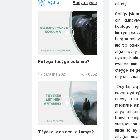
Aýdıo
Barlyq aýdıo
aıtady.
Sońǵy jylda
dinı qundyl
kóptegen ıgi
turatyn psev
burǵan halqy
júgirtip óts
alǵashqysy.
qystan keıin
Fotoǵa túsýge bola ma?
týylǵan úıi
óteýge kelge
17 qarasha 2021
48082
osy úıdi zııar
Osydan-aq mu
nazar aýdarǵ
anasy ál-Háı
meshitke aın
artyq aıtqan
basyna kelg
súıispenshili
túrde toıla
Táýekel dep neni aıtamyz?
aıtylǵan usy