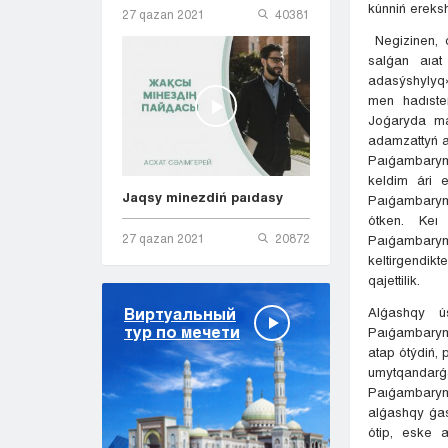
kúnniń ereks
27 qazan 2021
40381
Negizinen, d
salǵan aıat
adasýshylyq»
men hadıster
Joǵaryda máý
adamzattyń a
Paıǵambarymy
keldim ári 
Jaqsy minezdiń paıdasy
Paıǵambarymy
ótken. Keı
27 qazan 2021
20872
Paıǵambary
keltirgendikt
qajettilik.
Alǵashqy ú
Виртуальный
тур по мечети
Paıǵambarym
atap ótýdiń, 
umytqandarǵ
Paıǵambarymy
alǵashqy ǵasy
ótip, eske a