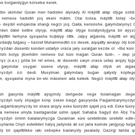
he bolǵandyǵyn kórsetse kerek.
inı úkimder Quran men hadısten alynady. Al máýlitti atap ótýge úzildi-
 nemese hadıstiń joq ekeni málim. Olaı bolsa, máýlitti toılaý «bı
 deýdiń eshqandaı sharıǵı negizi joq. Qaıta, kerisinshe, ǵalymdarymyz Q
den dálel keltire otyryp, máýlitti atap ótýge bolatyndyǵyna bir aýyz
littiń tarıhyna qysqasha toqtalyp óttik. Jalpy alǵanda, máýlitti eń al
rdaqty tulǵasy – haziret Muhammedtiń ózi desek, aqıqatty aınalyp ótý bolm
zdan dúısenbi kúnderi ustaıtyn oraza jaıly suralǵan kezde ol: «Bul kún
elshi bolyp jiberildim nemese bul kúni maǵan Quran tústi», – dep j
z (s.a.s.) jylda bir ret emes, ár dúısenbi saıyn oraza ustaý arqyly týǵ
 ǵalymdar osyǵan súıene otyryp, máýlitti atap ótýdi eń alǵa
myzdyń ózi deıdi. Musylman ǵalymdary buǵan qatysty kópteg
en, qysqasha myna bir-eki máseleni aıta keteıik. Negizi máýlitti atap ót
sh ǵasyrda máýlitti aýqymdy deńgeıde nege toılamaǵan dege
yzdyń nurly shýaǵyn kórip ósken baqyt ǵasyrynda Paıǵambarymyzdyń
paıǵambarymyzdy bir shara arqyly eske túsirýdiń qajeti joq edi. Eske túsir
a nemese umyta bastaǵandar úshin qajet. Sahaba Saǵyd ıbn Ábý Ýa
zdyń ómirin balalarymyzǵa Qurannan súre úıretetindeı úıretetin edik
rlarda Onyń estelikteri halyq jadynda áli sol jańa kúıinde jańǵyryp turǵa
lý bir qajettilikke ıakı sebepke baılanysty jasalady. Qazirgi tańda 