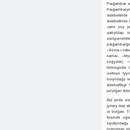
Paıǵambar a
Paıǵambarym
ádebıetinde
ádebıetinde b
Jamı osy ja
qabyldap, o
súıispenshil
paıǵambarǵa 
«Ásma-ı-nábı
nama», «Mýǵ
soǵystar), 
tóńireginde 
izetinen týy
boıyndaǵy er
ádebıettegi
jazylǵan áde
Bul jerde es
jyrlary dep a
ıe bolǵan. T
tirisinde o
sıpatyndaǵy
bolmaǵan nár