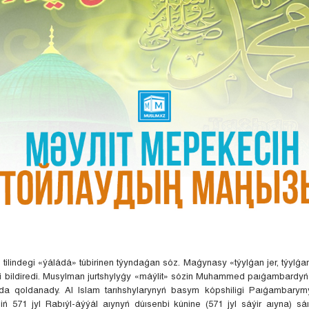
 tilindegi «ýáládá» túbirinen týyndaǵan sóz. Maǵynasy «týylǵan jer, týylǵa
 bildiredi. Musylman jurtshylyǵy «máýlit» sózin Muhammed paıǵambardyń (
a qoldanady. Al Islam tarıhshylarynyń basym kópshiligi Paıǵambarymy
niń 571 jyl Rabıýl-áýýál aıynyń dúısenbi kúnine (571 jyl sáýir aıyna) sá