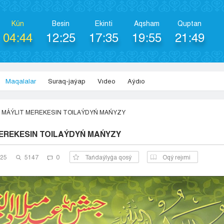
Kún
Besіn
Ekіntі
Aqsham
Quptan
04:44
12:25
17:35
19:55
21:49
Maqalalar
Suraq-jaýap
Vıdeo
Aýdıo
MÁÝLIT MEREKESIN TOILAÝDYŃ MAŃYZY
EREKESIN TOILAÝDYŃ MAŃYZY
025
5147
0
Tańdaýlyǵa qosý
Оqý rejımi