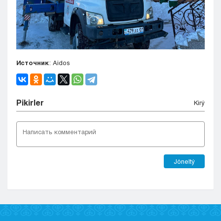
Источник
: Aidos
Pіkіrler
Kіrý
Jóneltý