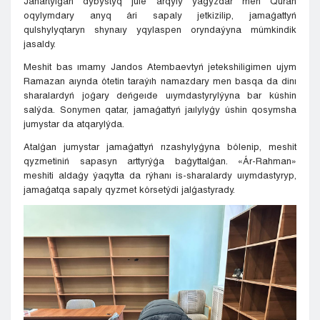
Jańartylǵan dybystyq júıe arqyly ýaǵyzdar men Quran
oqylymdary anyq ári sapaly jetkizilip, jamaǵattyń
qulshylyqtaryn shynaıy yqylaspen oryndaýyna múmkindik
jasaldy.
Meshit bas ımamy Jandos Atembaevtyń jetekshiligimen ujym
Ramazan aıynda ótetin taraýıh namazdary men basqa da dinı
sharalardyń joǵary deńgeıde uıymdastyrylýyna bar kúshin
salýda. Sonymen qatar, jamaǵattyń jaılylyǵy úshin qosymsha
jumystar da atqarylýda.
Atalǵan jumystar jamaǵattyń rızashylyǵyna bólenip, meshit
qyzmetiniń sapasyn arttyrýǵa baǵyttalǵan. «Ár-Rahman»
meshiti aldaǵy ýaqytta da rýhanı is-sharalardy uıymdastyryp,
jamaǵatqa sapaly qyzmet kórsetýdi jalǵastyrady.