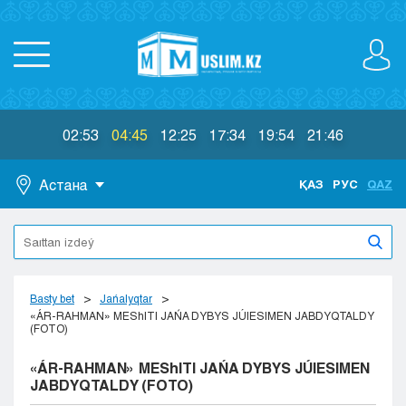
02:53
04:45
12:25
17:34
19:54
21:46
Астана
ҚАЗ
РУС
QAZ
Astana
Almaty
Aktaý
Aktobe
Basty bet
Jańalyqtar
Atyraý
«ÁR-RAHMAN» MEShITI JAŃA DYBYS JÚIESIMEN JABDYQTALDY
(FOTO)
Jezkazgan
Karaganda
«ÁR-RAHMAN» MEShITI JAŃA DYBYS JÚIESIMEN
Kokshetaý
JABDYQTALDY (FOTO)
Kostanaı