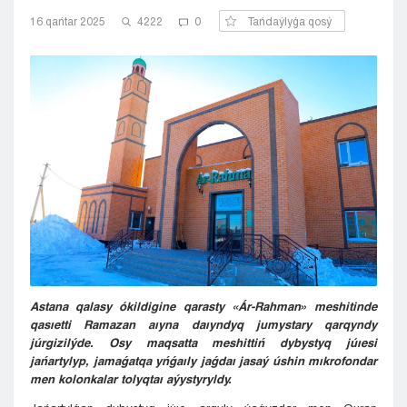
Kyzylorda
16 qańtar 2025
4222
0
Tańdaýlyǵa qosý
Pavlodar
Petropavlovsk
Semeı
Taldykorgan
Taraz
Týrkestan
Ýralsk
Ýst-Kamenogorsk
Shymkent
Astana qalasy ókildigine qarasty «Ár-Rahman» meshitinde
qasıetti Ramazan aıyna daıyndyq jumystary qarqyndy
júrgizilýde. Osy maqsatta meshittiń dybystyq júıesi
jańartylyp, jamaǵatqa yńǵaıly jaǵdaı jasaý úshin mıkrofondar
men kolonkalar tolyqtaı aýystyryldy.