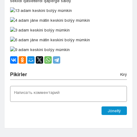
sekildi qasıetterdi qaperge saldy.
Pіkіrler
Kіrý
Jóneltý