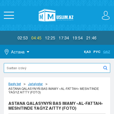
02:53
04:45
12:25
17:34
19:54
21:46
Астана
ҚАЗ
РУС
QAZ
Astana
Almaty
Aktaý
Aktobe
Basty bet
Jańalyqtar
Atyraý
ASTANA QALASYNYŃ BAS IMAMY «AL-FATTAH» MEShITINDE
ÝAǴYZ AITTY (FOTO)
Jezkazgan
Karaganda
ASTANA QALASYNYŃ BAS IMAMY «AL-FATTAH»
Kokshetaý
MEShITINDE ÝAǴYZ AITTY (FOTO)
Kostanaı