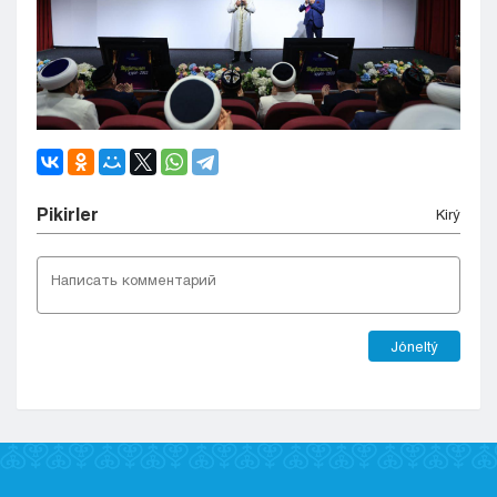
Pіkіrler
Kіrý
Jóneltý