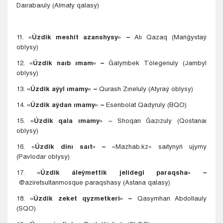
Daırabaıuly (Almaty qalasy)
11.
«Úzdik meshit azanshysy» –
Alı Qazaq (Mańǵystaý
oblysy)
12.
«Úzdik naıb ımam» –
Ǵalymbek Tólegenuly (Jambyl
oblysy)
13.
«Úzdik aýyl ımamy» –
Qurash Zıneluly (Atyraý oblysy)
14.
«Úzdik aýdan ımamy» –
Esenbolat Qadyruly (BQO)
15.
«Úzdik qala ımamy»
– Shoqan Ǵazızuly (Qostanaı
oblysy)
16.
«Úzdik dinı saıt» –
«Mazhab.kz» saıtynyń ujymy
(Pavlodar oblysy)
17.
«Úzdik áleýmettik jelidegi paraqsha» –
@aziretsultanmosque paraqshasy (Astana qalasy)
18.
«Úzdik zeket qyzmetkeri» –
Qasymhan Abdollauly
(SQO)