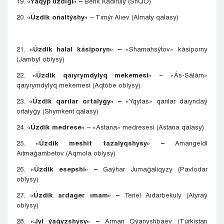
19.
«Ýaqyp úzdigi» –
Berik Kádiruly (ShQO)
20.
«Úzdik ońaltýshy»
– Tımýr Alıev (Almaty qalasy)
21.
«Úzdik halal kásiporyn» –
«Shamahsýtov» kásiporny
(Jambyl oblysy)
22.
«Úzdik qaıyrymdylyq mekemesi»
– «Ás-Sálám»
qaıyrymdylyq mekemesi (Aqtóbe oblysy)
23.
«Úzdik qarılar ortalyǵy» –
«Yqylas» qarılar daıyndaý
ortalyǵy (Shymkent qalasy)
24.
«Úzdik medrese»
– «Astana» medresesi (Astana qalasy)
25.
«Úzdik meshit tazalyqshysy» –
Amangeldi
Aıtmaǵambetov (Aqmola oblysy)
26.
«Úzdik esepshi» –
Gaýhar Jumaǵalıqyzy (Pavlodar
oblysy)
27.
«Úzdik ardager ımam» –
Teńel Aıdarbekuly (Atyraý
oblysy)
28.
«Jyl ýaǵyzshysy» –
Arman Qýanyshbaev (Túrkistan