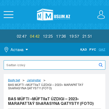
02:47
04:42
12:25
17:36
19:57
21:51
Астана
ҚАЗ
РУС
QAZ
Astana
Almaty
Aktaý
Aktobe
Basty bet
Jańalyqtar
Atyraý
BAS MÚFTI «MÚFTIIaT ÚZDIGI – 2023» MARAPATTAÝ
ShARASYNA QATYSTY (FOTO)
Jezkazgan
Karaganda
BAS MÚFTI «MÚFTIIaT ÚZDIGI – 2023»
Kokshetaý
MARAPATTAÝ ShARASYNA QATYSTY (FOTO)
Kostanaı