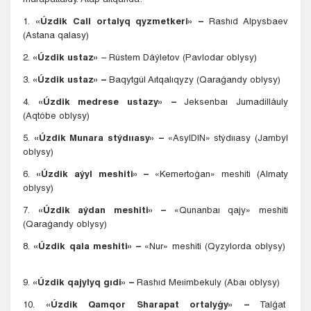
1.
«Úzdik Call ortalyq qyzmetkeri» –
Rashıd Alpysbaev
(Astana qalasy)
2.
«Úzdik ustaz»
– Rústem Dáýletov (Pavlodar oblysy)
3.
«Úzdik ustaz» –
Baqytgúl Aıtqalıqyzy (Qaraǵandy oblysy)
4.
«Úzdik medrese ustazy» –
Jeksenbaı Jumadilláuly
(Aqtóbe oblysy)
5.
«Úzdik Munara stýdııasy» –
«AsylDIN» stýdııasy (Jambyl
oblysy)
6.
«Úzdik aýyl meshiti» –
«Kemertoǵan» meshiti (Almaty
oblysy)
7.
«Úzdik aýdan meshiti» –
«Qunanbaı qajy» meshiti
(Qaraǵandy oblysy)
8.
«Úzdik qala meshiti» –
«Nur» meshiti (Qyzylorda oblysy)
9.
«Úzdik qajylyq gıdi» –
Rashıd Meıimbekuly (Abaı oblysy)
10.
«Úzdik Qamqor Sharapat ortalyǵy» –
Talǵat