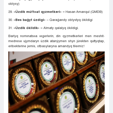
oblysy)
29.
«Úzdik múftııat qyzmetkeri» –
Hasan Amanqul (QMDB)
30.
«Bes baǵyt úzdigi»
– Qaraǵandy oblystyq ókildigi
31.
«Úzdik ókildik» –
Almaty qalalyq ókildigi.
Barlyq nomınatsııa ıegerlerin, din qyzmetkerleri men meshit-
medrese ujymdaryn úzdik atanýymen shyn júrekten quttyqtap,
eńbekterine jemis, otbasylaryna amandyq tileımiz!