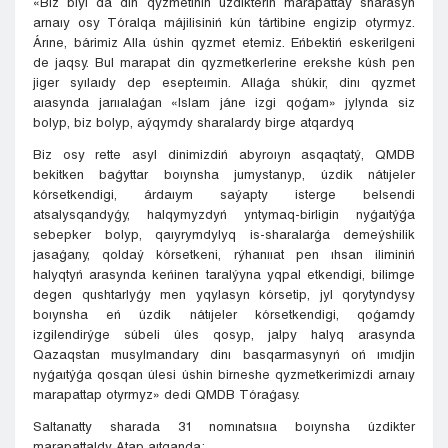
«Biz bıyl da din qyzmetiniń úzdikterin marapattaý sharasyn
arnaıy osy Tóralqa májilisiniń kún tártibine engizip otyrmyz.
Árıne, bárimiz Alla úshin qyzmet etemiz. Eńbektiń eskerilgeni
de jaqsy. Bul marapat din qyzmetkerlerine erekshe kúsh pen
jiger syılaıdy dep esepteımin. Allaǵa shúkir, dinı qyzmet
aıasynda jarııalaǵan «Islam jáne izgi qoǵam» jylynda siz
bolyp, biz bolyp, aýqymdy sharalardy birge atqardyq
Biz osy rette asyl dinimizdiń abyroıyn asqaqtatý, QMDB
bekitken baǵyttar boıynsha jumystanyp, úzdik nátıjeler
kórsetkendigi, árdaıym saýapty isterge belsendi
atsalysqandyǵy, halqymyzdyń yntymaq-birligin nyǵaıtýǵa
sebepker bolyp, qaıyrymdylyq is-sharalarǵa demeýshilik
jasaǵany, qoldaý kórsetkeni, rýhanııat pen ıhsan iliminiń
halyqtyń arasynda keńinen taralýyna yqpal etkendigi, bilimge
degen qushtarlyǵy men yqylasyn kórsetip, jyl qorytyndysy
boıynsha eń úzdik nátıjeler kórsetkendigi, qoǵamdy
izgilendirýge súbeli úles qosyp, jalpy halyq arasynda
Qazaqstan musylmandary dinı basqarmasynyń oń ımıdjin
nyǵaıtýǵa qosqan úlesi úshin birneshe qyzmetkerimizdi arnaıy
marapattap otyrmyz» dedi QMDB Tóraǵasy.
Saltanatty sharada 31 nomınatsııa boıynsha úzdikter
marapattaldy. Atap aıtqanda: