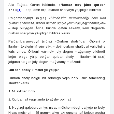
Alla Taǵala Quran Kárimde:
«Namaz oqy jáne qurban
shal»
[1]
– dep, ámir etip, qurban shalýdyń ýájiptigin bildiredi.
Paıǵambarymyz (s.ǵ.s.)
«Kimde-kim múmkinshiligi bola tura
qurban shalmasa, bizdiń namaz oqıtyn jerimizge jaqyndamasyn!»
– dep buıyrǵan. Árıne, bundaı qatań eskertý, kem degende,
qurban shalýdyń ýájiptigin bildirse kerek.
Paıǵambarymyzdyń (s.ǵ.s.) «Qurban shalyńdar! Óıtkeni ol
Ibrahım ákelerińniń súnneti», – deýi qurban shalýdyń ýájiptigine
teris emes. Óıtkeni «súnnet» joly degen maǵynany bildiredi.
Iaǵnı, bizge ýájip bolǵan qurban shalý – Ibrahımniń (a.s.)
jalǵasa kelgen joly degen maǵynany meńzeıdi.
Qurban shalý kimderge ýájip?
Qurban shalý belgili bir adamǵa ýájip bolý úshin tómendegi
sharttar kerek.
1. Musylman bolý
2. Qurban aıt ýaqytynda jolaýshy bolmaý
3. Negizgi qajetterden tys nısap mólsherindegi qarjyǵa ıe bolý.
Nısap mólsheri – 85 gramm altyn ıakı qunyna teń keletin aqsha.