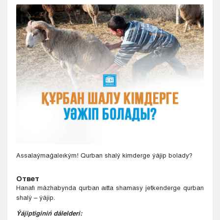
Kyzylorda
Pavlodar
Petropavlovsk
Semeı
Taldykorgan
Taraz
Týrkestan
Ýralsk
Ýst-Kamenogorsk
Shymkent
Assalaýmaǵaleıkým! Qurban shalý kimderge ýájip bolady?
Ответ
Hanafı mázhabynda qurban aıtta shamasy jetkenderge qurban
shalý – ýájip.
Ýájiptiginiń dálelderi: