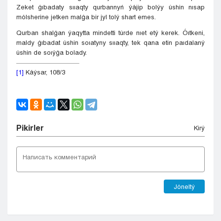
Zeket ǵıbadaty sııaqty qurbannyń ýájip bolýy úshin nısap
mólsherine jetken malǵa bir jyl tolý shart emes.
Qurban shalǵan ýaqytta mindetti túrde nıet etý kerek. Óıtkeni,
maldy ǵıbadat úshin soıatyny sııaqty, tek qana etin paıdalaný
úshin de soıýǵa bolady.
[1]
Káýsar, 108/3
Pіkіrler
Kіrý
Jóneltý