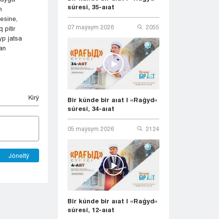
súresi, 35-aıat
n
jesine,
07 maýsym 2026
2055
 pitir
yp jatsa
an
Kіrý
Bir kúnde bir aıat | «Raǵyd»
súresi, 34-aıat
05 maýsym 2026
2124
Jóneltý
Bir kúnde bir aıat | «Raǵyd»
súresi, 12-aıat