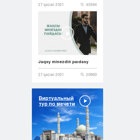
27 qazan 2021
40364
Jaqsy minezdiń paıdasy
27 qazan 2021
20863
Виртуальный
тур по мечети