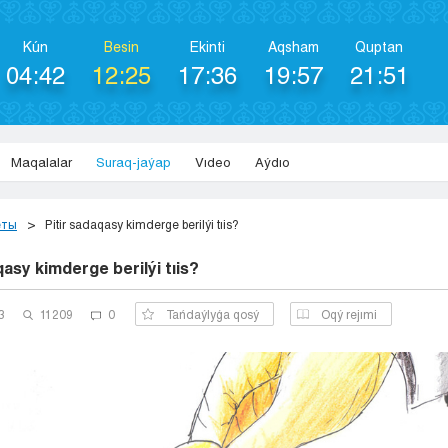
Kún
Besіn
Ekіntі
Aqsham
Quptan
04:42
12:25
17:36
19:57
21:51
Maqalalar
Suraq-jaýap
Vıdeo
Aýdıo
еты
Pitir sadaqasy kimderge berilýi tıis?
qasy kimderge berilýi tıis?
3
11209
0
Tańdaýlyǵa qosý
Оqý rejımi