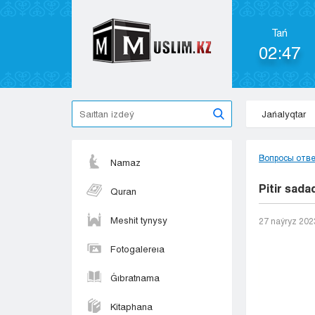
Tań
02:47
Jańalyqtar
Вопросы отв
Namaz
Pitir sada
Quran
Meshit tynysy
27 naýryz 202
Fotogalereıa
Ǵıbratnama
Kitaphana