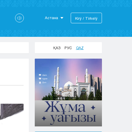
Астана
Kіrý / Tіrkelý
Astana
Almaty
Aktaý
ҚАЗ
РУС
QAZ
Aktobe
Atyraý
Jezkazgan
Karaganda
Kokshetaý
Kostanaı
Kyzylorda
Pavlodar
Petropavlovsk
Semeı
Taldykorgan