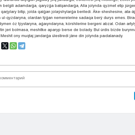
n belgili adamdarǵa, qaryzǵa batqandarǵa, Alla jolynda qyzmet etip júrge
qarjylary bitip, jolda qalǵan jolaýshylarǵa beriledi. Áke-sheshesine, ata-á
iń ul-qyzdaryna, olardan týǵan nemerelerine sadaqa berý durys emes. Biraq
ymen óz týystaryna, aǵaıyndaryna, kórshilerine bergeni abzal. Odan artyl
in jeri bolmasa, meshitke aparyp berse de bolady. Bul úrdis bizde burynn
Meshit ony muqtaj jandarǵa úlestiredi jáne din jolynda paıdalanady.