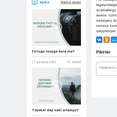
Aýdıo
Barlyq aýdıo
taǵaıyndalǵa
azamattarǵa, 
áıeline, ózin
sadaqany ald
nemese beret
qalyptasqan. 
Fotoǵa túsýge bola ma?
Pіkіrler
17 qarasha 2021
48030
Táýekel dep neni aıtamyz?