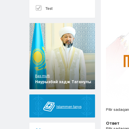
Test
Bas mufti
Наурызбай хадж Таганулы
Islammen tanys
Pitir sadaqa
Ответ
Pitir sadaqan