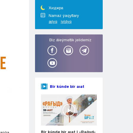
Taraz
Týrkestan
Хиджра
Ýralsk
Namaz ýaqyttary
aılyq
jyldyq
Ýst-Kamenogorsk
Shymkent
Bіz áleýmettіk jelіdemіz
Bir kúnde bir aıat
Bir kúnde bir aıat | «Raǵyd»
ınaýǵa