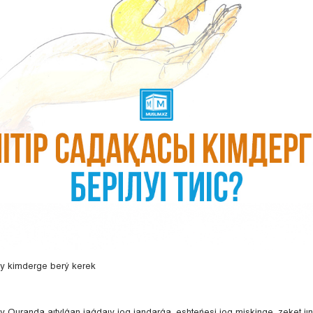
ny kimderge berý kerek
y Quranda aıtylǵan jaǵdaıy joq jandarǵa, eshteńesi joq miskinge, zeket j