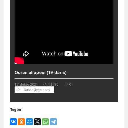
Kyzylorda
Pavlodar
Petropavlovsk
Semeı
Taldykorgan
Taraz
Týrkestan
Ýralsk
Ýst-Kamenogorsk
Shymkent
Quran álippesi (19-dáris)
17 shіlde 2021
12130
0
Tańdaýlyǵa qosý
Tegter: