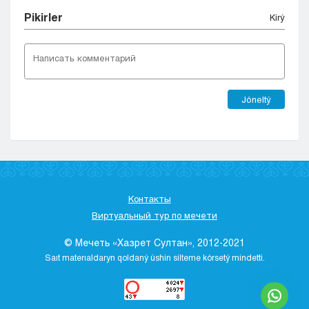
Pіkіrler
Kіrý
Jóneltý
Контакты
Виртуальный тур по мечети
© Мечеть «Хазрет Султан», 2012-2021
Saıt materıaldaryn qoldaný úshіn sіlteme kórsetý mіndettі.