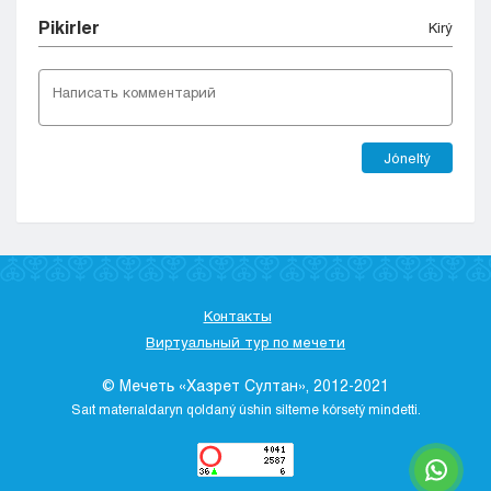
Pіkіrler
Kіrý
Jóneltý
Контакты
Виртуальный тур по мечети
© Мечеть «Хазрет Султан», 2012-2021
Saıt materıaldaryn qoldaný úshіn sіlteme kórsetý mіndettі.