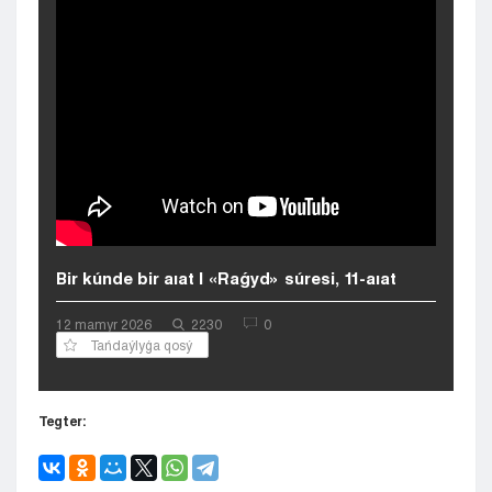
Kyzylorda
Pavlodar
Petropavlovsk
Semeı
Taldykorgan
Taraz
Týrkestan
Ýralsk
Ýst-Kamenogorsk
Shymkent
Bir kúnde bir aıat | «Raǵyd» súresi, 11-aıat
12 mamyr 2026
2230
0
Tańdaýlyǵa qosý
Tegter: