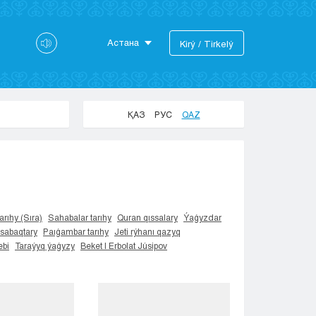
Астана
Kіrý / Tіrkelý
Astana
Almaty
Aktaý
ҚАЗ
РУС
QAZ
Aktobe
Atyraý
Jezkazgan
Karaganda
Kokshetaý
Kostanaı
arıhy (Sıra)
Sahabalar tarıhy
Quran qıssalary
Ýaǵyzdar
 sabaqtary
Paıǵambar tarıhy
Jeti rýhanı qazyq
Kyzylorda
bi
Taraýyq ýaǵyzy
Beket | Erbolat Júsipov
Pavlodar
Petropavlovsk
Semeı
Taldykorgan