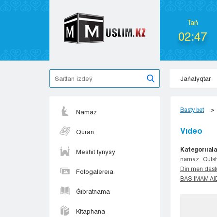
Tań
02:47
Jańalyqtar
Basty bet
Namaz
Vıdeo
Quran
Kategorııala
Meshit tynysy
namaz
Qulsh
Din men dást
Fotogalereıa
BAS IMAM A
Ǵıbratnama
Kitaphana