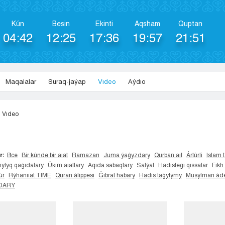
Kún
Besіn
Ekіntі
Aqsham
Quptan
04:42
12:25
17:36
19:57
21:51
Maqalalar
Suraq-jaýap
Vıdeo
Aýdıo
Vıdeo
r:
Все
Bir kúnde bir aıat
Ramazan
Juma ýaǵyzdary
Qurban aıt
Ártúrli
Islam t
ylyq qaǵıdalary
Úkim aıattary
Aqıda sabaqtary
Safýat
Hadıstegi qıssalar
Fıkh
úr
Rýhanııat TIME
Quran álippesi
Ǵıbrat habary
Hadıs taǵylymy
Musylman áde
IDARY