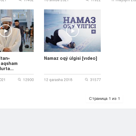
ltan»
Namaz oqý úlgisi [vıdeo]
ń aqsham
urta...
021
12900
12 qarasha 2018
31577
Страница 1 из 1