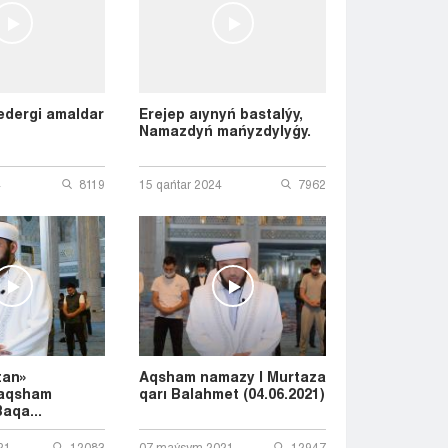
Taraz
Týrkestan
Ýralsk
Ýst-Kamenogorsk
Shymkent
dergi amaldar
Erejep aıynyń bastalýy,
Namazdyń mańyzdylyǵy.
4
8119
15 qańtar 2024
7962
tan»
Aqsham namazy | Murtaza
 aqsham
qarı Balahmet (04.06.2021)
aqa...
21
12083
07 maýsym 2021
12947