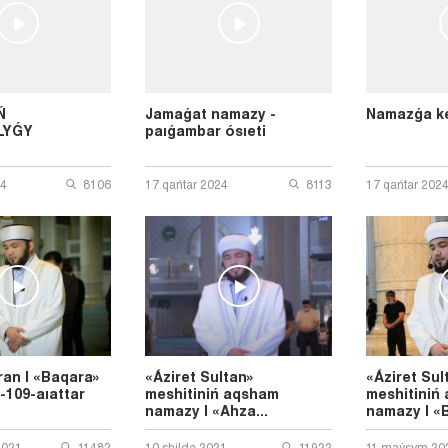
Ń
Jamaǵat namazy -
Namazǵa ke
LYǴY
paıǵambar ósıeti
24
8106
17 qańtar 2024
8113
17 qańtar 202
ran | «Baqara»
«Áziret Sultan»
«Áziret Sul
6-109-aıattar
meshitiniń aqsham
meshitiniń
namazy | «Ahza...
namazy | «B
2021
11482
10 shіlde 2021
11922
11 maýsym 20