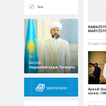
Test
NAMAZDY
MAŃYZDY
23 qańtar 20
Bas mufti
Наурызбай хадж Таганулы
Islammen tanys
Áýezdi Qu
súresi, 10
03 jeltoqsan 