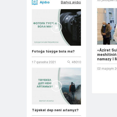
Aýdıo
Barlyq aýdıo
«Áziret Su
Fotoǵa túsýge bola ma?
meshitini
namazy | M
17 qarasha 2021
48010
02 maýsym 2
Táýekel dep neni aıtamyz?