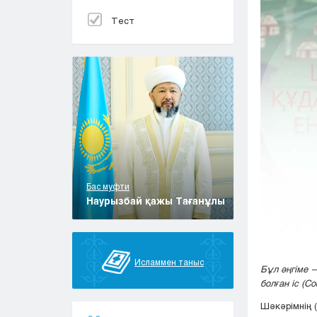
Тест
Бас муфти
Наурызбай қажы Тағанұлы
Исламмен таныс
Бұл әңгіме 
болған іс (Со
Шәкәрімнің 