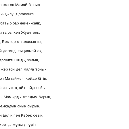
 әкелген Мамай батыр
 Ащысу, Доғалаңға.
 батыр бар некен-саяқ,
батыры көп Жуантаяқ.
, Бөктерге таласыпты,
 дегенді тыңдамай-ақ.
өрлепті Шидің бойын,
 жер ғой деп малға тойын.
оп Матаймен, кейде бітіп,
 Шыңғыста, айтпайды ойын.
ен Мамырды жаздым бұрын,
байқадың оның сырын.
 Еңлік пен Кебек сөзін,
көріңіз мұның түрін.