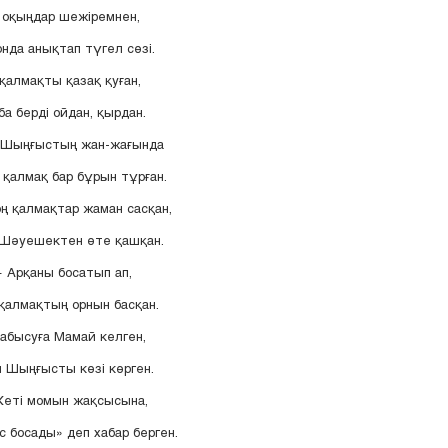
 оқыңдар шежіремнен,
нда анықтап түгел сөзі.
 қалмақты қазақ қуған,
 берді ойдан, қырдан.
, Шыңғыстың жан-жағында
 қалмақ бар бұрын тұрған.
ң қалмақтар жаман сасқан,
 Шәуешектен өте қашқан.
 Арқаны босатып ап,
 қалмақтың орнын басқан.
абысуға Мамай келген,
н Шыңғысты көзі көрген.
Жеті момын жақсысына,
 босады» деп хабар берген.