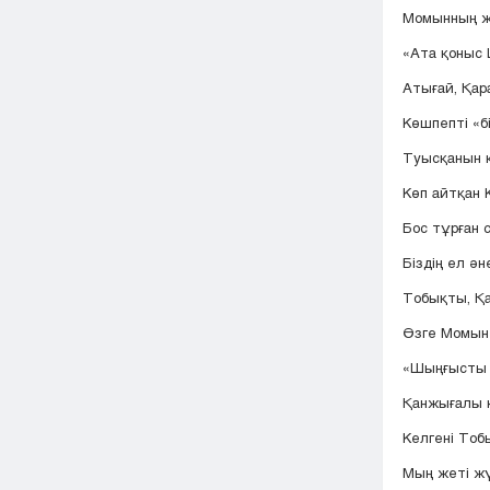
Момынның ж
«Ата қоныс
Атығай, Қар
Көшпепті «б
Туысқанын қи
Көп айтқан 
Бос тұрған 
Біздің ел ән
Тобықты, Қ
Өзге Момын 
«Шыңғысты М
Қанжығалы 
Келгені Тоб
Мың жеті жү