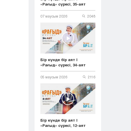
«Рағыд» сүресі, 35-аят
07 маусым 2026
2048
Бір күнде бір аят |
«Рағыд» сүресі, 34-аят
05 маусым 2026
2116
Бір күнде бір аят |
«Рағыд» сүресі, 12-аят