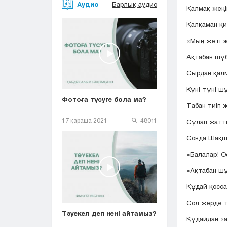
Аудио
Барлық аудио
Қалмақ жеңіп
Қалқаман қи
«Мың жеті 
Ақтабан шұ
Сырдан қалма
Күні-түні ш
Фотоға түсуге бола ма?
Табан тиіп 
17 қараша 2021
48011
Сұлап жатты
Сонда Шақша
«Балалар! О
«Ақтабан ш
Құдай қосса,
Сол жерде 
Тәуекел деп нені айтамыз?
Құдайдан «а