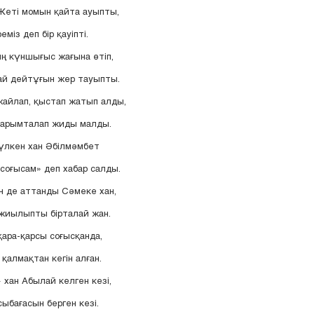
Жеті момын қайта ауыпты,
міз деп бір қауіпті.
ң күншығыс жағына өтіп,
ай дейтұғын жер тауыпты.
айлап, қыстап жатып алды,
барымталап жиды малды.
үлкен хан Әбілмәмбет
соғысам» деп хабар салды.
 де аттанды Сәмеке хан,
жиылыпты бірталай жан.
ара-қарсы соғысқанда,
 қалмақтан кегін алған.
 хан Абылай келген кезі,
ыбағасын берген кезі.