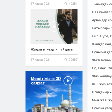
27 қазан 2021
40354
Тыныққан со
Сөз байлап 
Арғындар со
Батырлары ж
Есіл, Нұра, 
Шалқар көл,
Жақсы мінездің пайдасы
Орнығып қал
27 қазан 2021
20857
Жеті момын 
Ор, Елек, О
Жаз жайлау
Мешітімізге 3D
саяхат
Кіші жүз өт
Әбілқайыр ха
Мың жеті жү
Орысқа уағд