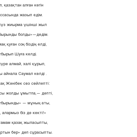
, қазақтан алған кегін
ссасында жазып едім.
жүз жиырма үшінші жыл
бырынды болды»—дедім.
қ қуған соң біздің елді,
ұбырып Шуға келді.
жүре алмай, халі құрып,
 айнала Саумал көлді .
қ Жәнібек сөз сөйлепті:
сы жолды ұмытпа,— депті,
ұбырынды» — мұның аты,
 алармыз біз де кекті!»
тамам қазақ жыласыпты,
ртын бер» деп сұрасыпты.