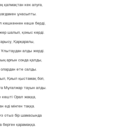
ң қалмақтан кек алуға,
уағдамен ұнасыпты.
л көшкеннен көше берді,
ер шалып, қоныс көрді.
Сарысу, Қарқаралы,
 Ұлытаудан алды жерді.
ың арғын сонда қалды,
олардан өте салды.
йыл, Қиыл қыстамақ боп,
ға Мұғалжар тауын алды.
е көшті Орал жаққа,
н еді мінген таққа.
з отыз бір шамасында
а берген қарамаққа.