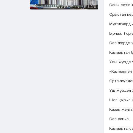
Соны естіп 
Орыстан көре
Мұғалжарды
Ырғыз, Торғ
Сол жерде ж
Қалмақтан 
Ұлы жүзде 
«Қалмақпен 
Орта жүзден
Үш жүзден 
Шеп құрып қ
Қазақ жеңіп,
Сол соғыс —
Қалмақтың с