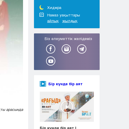
Тараз
Туркестан
Хиджра
Уральск
Намаз уақыттары
айлық
жылдық
Усть-Каменогорск
Шымкент
Біз әлеуметтік желідеміз
Бір күнде бір аят
қты арасында
Бір күнде бір аят |