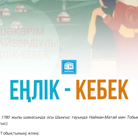
– 1780 жылы шамасында осы Шыңғыс тауында Найман-Матай мен Тобы
ғыс).
(Тобықтының) өлеңі: