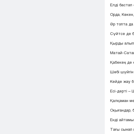
Елді бастап
Орда, Көкен,
Әр топта да
Сүйтсе де 
Қырды алып
Матай-Сатай
Қабекең де 
Шөбі шүйгін
Кейде жау б
Есі-дерті –
Қалқаман м
Оқығандар, 
Енді айтамын
Тағы сынап 