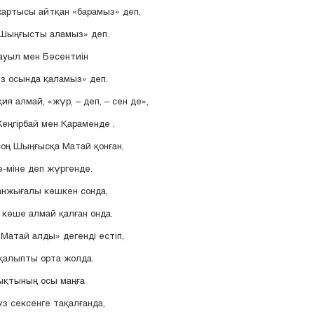
артысы айтқан «барамыз» деп,
 Шыңғысты аламыз» деп.
ауыл мен Бәсентиін
із осында қаламыз» деп.
я алмай, «жүр, – деп, – сен де»,
Кеңгірбай мен Қараменде .
соң Шыңғысқа Матай қонған,
е-міне деп жүргенде.
анжығалы көшкен сонда,
көше алмай қалған онда.
атай алды» дегенді естіп,
қалыпты орта жолда.
ықтының осы маңға
з сексенге тақалғанда,