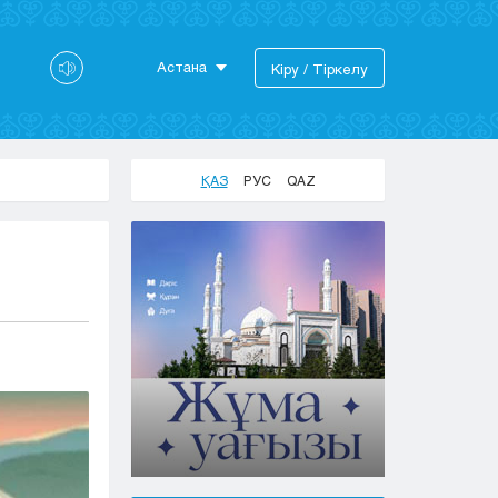
Астана
Кіру / Тіркелу
Астана
Алматы
Актау
ҚАЗ
РУС
QAZ
Актобе
Атырау
Жезказган
Караганда
Кокшетау
Костанай
Кызылорда
Павлодар
Петропавловск
Семей
Талдыкорган