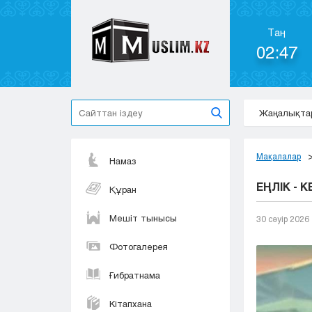
Таң
02:47
Жаңалықта
Мақалалар
Намаз
ЕҢЛІК - 
Құран
Мешіт тынысы
30 сәуір 2026
Фотогалерея
Ғибратнама
Кітапхана