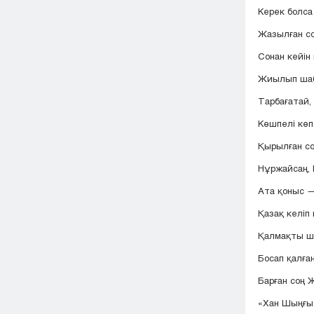
Керек болса
Жазылған со
Сонан кейін
Жиылып шаба
Тарбағатай
Көшпелі көп
Қырылған со
Нұржайсаң,
Ата қоныс —
Қазақ келіп
Қалмақты ш
Босап қалға
Барған соң 
«Хан Шыңғыс