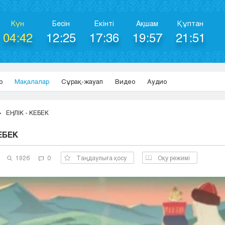
Күн
Бесін
Екінті
Ақшам
Құптан
04:42
12:25
17:36
19:57
21:51
р
Мақалалар
Сұрақ-жауап
Видео
Аудио
ЕҢЛІК - КЕБЕК
КЕБЕК
1926
0
Таңдаулыға қосу
Оқу режимі