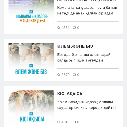
Кеме апатқа ұшырап, суға батып
кетеді де аман қалған бір адам
иен шағын аралға шығып қа...
4534
0
ӘЛЕМ ЖӘНЕ БІЗ
Ертеде бір патша алып сарай
салдырып, ішін түгелдей
айнамен көмкеріпті. Қабырғалары
да,...
3870
0
КІСІ АҚЫСЫ
Хакім Абайдың «Қазақ Алланы
саудагер сияқты көреді» дейтіні
бар. Әрине, Алл...
4615
0