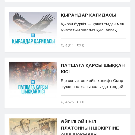
ҚЫРАНДАР ҚАҒИДАСЫ
Қыран бүркіт — қанаттыдан мен
ұнататын жалғыз құс. Аппақ
қарда қызыл қанын ағызып...
4644
0
ПАТШАҒА ҚАРСЫ ШЫҚҚАН
КІСІ
Бір соғыстан кейін халифа Омар
түскен олжаны халыққа теңдей
бөліп берді. Әркімнің олжас...
4825
0
ӘЙГІЛІ ОЙШЫЛ
ПЛАТОННЫҢ ШӘКІРТІНЕ
АШУ ШАҚЫРУЫ