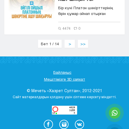
Бір күні Платон шәкірттерінің
бірін құмар ойнап отырған
жерінен ұстап алады. Ашуланып
о...
4474
0
Бет 1 / 14
>
>>
Байланыс
Мешітімізге 3D саяхат
© Мечеть «Хазрет Султан», 2012-2021
Сайт материалдарын қолдану үшін сілтеме көрсету міндетті.