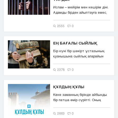
Ислам – мейірім мен кешірім діні.
Адамды бірден айыптауға емес,
түзелуіне себепші...
2555
0
ЕҢ БАҒАЛЫ СЫЙЛЫҚ
Бір күні бір шәкірт ұстазының
қуанышына сыйлық апарайын
десе, ешнәрсе таба
алмапты.Ұста...
2378
0
ҚҰЛДЫҢ ҚҰЛЫ
Көне заманның бірінде айбынды
бір патша өмір сүріпті. Оның
сарайы алтынмен апталған, ай...
2663
0