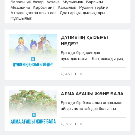
Балалы үй базар
Асхана
Мұсылман
Барлығы
Кызылорда
Медицина
Құрбан айт
Қажылық
Рухани тәрбие
Атадан қалған асыл сөз
Дәстүр құндылықтары
Павлодар
Құлшылық
Петропавловск
Семей
Талдыкорган
ДҮНИЕНІҢ ҚЫЗЫҒЫ
Тараз
НЕДЕ?!
Туркестан
Ертеде бір қариядан
Уральск
ауылдастары: - Көп, жасадыңыз,
Усть-Каменогорск
ДҮНИЕНІҢ ҚЫЗЫҒЫ НЕДЕ?!- деп,
сұра...
Шымкент
463
0
АЛМА АҒАШЫ ЖӘНЕ БАЛА
Ертеде бір бала алма ағашымен
айырылмастай дос болыпты.
Олар күнұзақ бірге болып,
күнде...
832
0