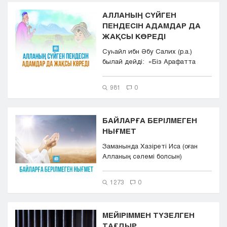
АЛЛАНЫҢ СҮЙГЕН
ПЕНДЕСІН АДАМДАР ДА
ЖАҚСЫ КӨРЕДІ
Суһайл ибн Әбу Салих (р.а.)
былай дейді: «Біз Арафатта
едік. Бірде қасым...
981
0
БАЙЛАРҒА БЕРІЛМЕГЕН
НЫҒМЕТ
Заманында Хазіреті Иса (оған
Алланың сәлемі болсын)
пайғамбар бір ағаштың
көлеңкесінде ...
1273
0
МЕЙІРІММЕН ТҮЗЕЛГЕН
ТАҒДЫР