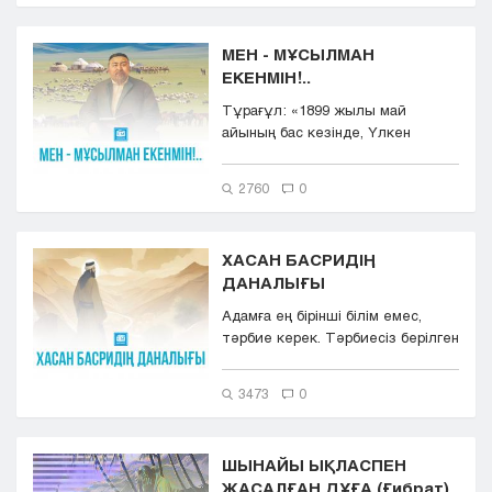
МЕН - МҰСЫЛМАН
ЕКЕНМІН!..
Тұрағұл: «1899 жылы май
айының бас кезінде, Үлкен
ауылға (Ділда аулы) келіп едім,...
2760
0
ХАСАН БАСРИДІҢ
ДАНАЛЫҒЫ
Адамға ең бірінші білім емес,
тәрбие керек. Тәрбиесіз берілген
білім – адамза...
3473
0
ШЫНАЙЫ ЫҚЛАСПЕН
ЖАСАЛҒАН ДҰҒА (Ғибрат)