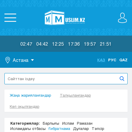
02:47
04:42
12:25
17:36
19:57
21:51
Астана
ҚАЗ
РУС
QAZ
Астана
Алматы
Актау
Жаңа жарияланғандар
Актобе
Талқыланғандар
Атырау
Көп оқылғандар
Жезказган
Караганда
Категориялар:
Барлығы
Ислам
Рамазан
Кокшетау
Исламдағы отбасы
Ғибратнама
Дұғалар
Тәпсір
Костанай