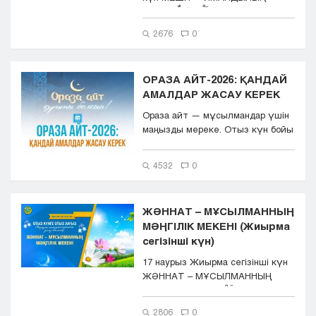
ҰЯСЫ اَلْحَمْدُ لِلّٰهِ...
2676
0
ОРАЗА АЙТ-2026: ҚАНДАЙ
АМАЛДАР ЖАСАУ КЕРЕК
Ораза айт — мұсылмандар үшін
маңызды мереке. Отыз күн бойы
ауыз бекітіп, парызын ...
4532
0
ЖӘННАТ – МҰСЫЛМАННЫҢ
МӘҢГІЛІК МЕКЕНІ (Жиырма
сегізінші күн)
17 наурыз Жиырма сегізінші күн
ЖӘННАТ – МҰСЫЛМАННЫҢ
МӘҢГІЛІК МЕКЕНІ اَلْ...
2806
0