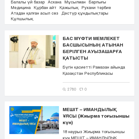
Балалы үй базар
Асхана
Мұсылман
Барлығы
Кызылорда
Медицина
Құрбан айт
Қажылық
Рухани тәрбие
Атадан қалған асыл сөз
Дәстүр құндылықтары
Павлодар
Құлшылық
Петропавловск
Семей
Талдыкорган
БАС МҮФТИ МЕМЛЕКЕТ
Тараз
БАСШЫСЫНЫҢ АТЫНАН
Туркестан
БЕРІЛГЕН АУЫЗАШАРҒА
ҚАТЫСТЫ
Уральск
Усть-Каменогорск
Бүгін қасиетті Рамазан айында
Шымкент
Қазақстан Республикасы
Президенті Қасым-Жомарт
Тоқаевтың ...
2780
0
МЕШІТ – ИМАНДЫЛЫҚ
ҰЯСЫ (Жиырма тоғызыншы
күн)
18 наурыз Жиырма тоғызыншы
күн МЕШІТ – ИМАНДЫЛЫҚ