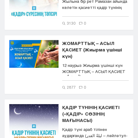
Жылына бір рет Рамазан айында
келетін қасиетті қадір түнінің
рухани салмағы орасан зор ...
3130
0
ЖОМАРТТЫҚ – АСЫЛ
ҚАСИЕТ (Жиырма үшінші
күн)
12 наурыз Жиырма үшінші күн
ЖОМАРТТЫҚ – АСЫЛ ҚАСИЕТ
اَلْحَمْدُ لِلّٰهِ ر...
2877
0
ҚАДІР ТҮНІНІҢ ҚАСИЕТІ
(«ҚАДІР» СӨЗІНІҢ
МАҒЫНАСЫ)
Қадір түні араб тілінен
аударғанда (ليلةُ القدر – ләйләтул-