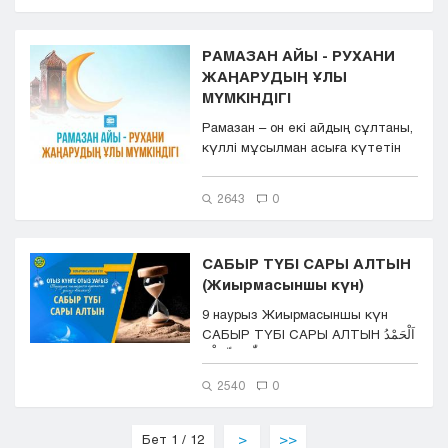
РАМАЗАН АЙЫ - РУХАНИ
ЖАҢАРУДЫҢ ҰЛЫ
МҮМКІНДІГІ
Рамазан – он екі айдың сұлтаны,
күллі мұсылман асыға күтетін
қасиетті ай. Бұл &nd...
2643
0
САБЫР ТҮБІ САРЫ АЛТЫН
(Жиырмасыншы күн)
9 наурыз Жиырмасыншы күн
САБЫР ТҮБІ САРЫ АЛТЫН اَلْحَمْدُ
لِلّٰهِ رَبِّ الْعَا...
2540
0
Бет 1 / 12
>
>>