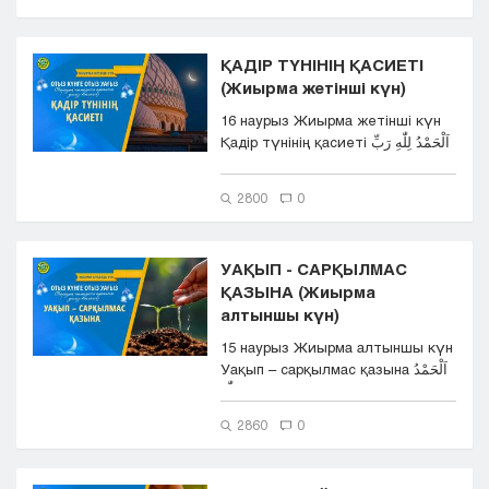
ҚАДІР ТҮНІНІҢ ҚАСИЕТІ
(Жиырма жетінші күн)
16 наурыз Жиырма жетінші күн
Қадір түнінің қасиеті اَلْحَمْدُ لِلّٰهِ رَبِّ
ال...
2800
0
УАҚЫП - САРҚЫЛМАС
ҚАЗЫНА (Жиырма
алтыншы күн)
15 наурыз Жиырма алтыншы күн
Уақып – сарқылмас қазына اَلْحَمْدُ
لِلّٰهِ...
2860
0