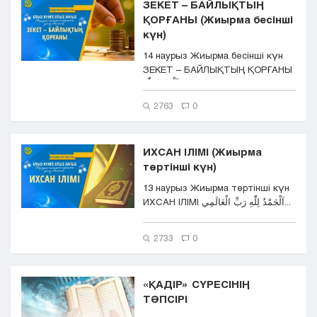
ЗЕКЕТ – БАЙЛЫҚТЫҢ
ҚОРҒАНЫ (Жиырма бесінші
күн)
14 наурыз Жиырма бесінші күн
ЗЕКЕТ – БАЙЛЫҚТЫҢ ҚОРҒАНЫ
اَلْحَمْدُ لِلّٰه...
2763
0
ИХСАН ІЛІМІ (Жиырма
төртінші күн)
13 наурыз Жиырма төртінші күн
ИХСАН ІЛІМІ اَلْحَمْدُ لِلّٰهِ رَبِّ الْعَالَمِي...
2733
0
«ҚАДІР» СҮРЕСІНІҢ
ТӘПСІРІ