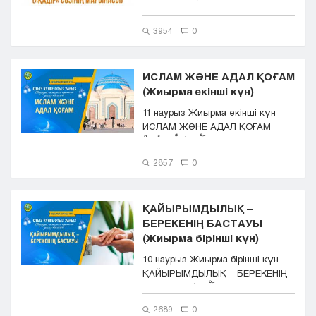
қадір) &ndas...
3954
0
ИСЛАМ ЖӘНЕ АДАЛ ҚОҒАМ
(Жиырма екінші күн)
11 наурыз Жиырма екінші күн
ИСЛАМ ЖӘНЕ АДАЛ ҚОҒАМ
اَلْحَمْدُ لِلّٰهِ رَبِّ الْ...
2857
0
ҚАЙЫРЫМДЫЛЫҚ –
БЕРЕКЕНІҢ БАСТАУЫ
(Жиырма бірінші күн)
10 наурыз Жиырма бірінші күн
ҚАЙЫРЫМДЫЛЫҚ – БЕРЕКЕНІҢ
БАСТАУЫ اَلْحَمْدُ...
2689
0