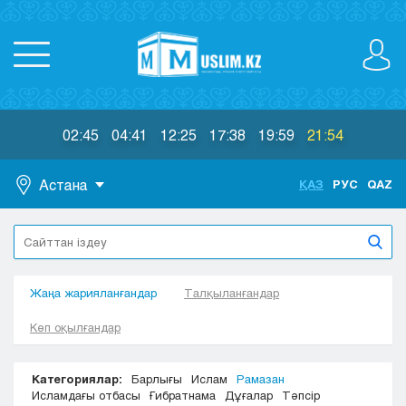
02:45
04:41
12:25
17:38
19:59
21:54
Астана
ҚАЗ
РУС
QAZ
Астана
Алматы
Актау
Жаңа жарияланғандар
Актобе
Талқыланғандар
Атырау
Көп оқылғандар
Жезказган
Караганда
Категориялар:
Барлығы
Ислам
Рамазан
Кокшетау
Исламдағы отбасы
Ғибратнама
Дұғалар
Тәпсір
Костанай