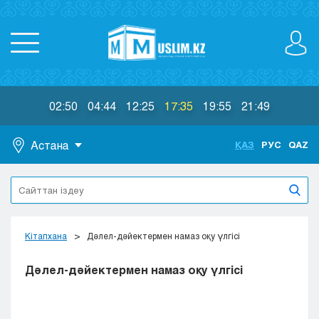
02:50
04:44
12:25
17:35
19:55
21:49
Астана
ҚАЗ
РУС
QAZ
Астана
Алматы
Актау
Актобе
Кітапхана
Дәлел-дәйектермен намаз оқу үлгісі
Атырау
Жезказган
Дәлел-дәйектермен намаз оқу үлгісі
Караганда
Кокшетау
Костанай