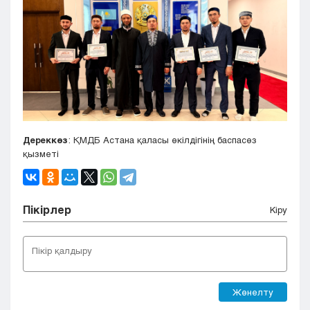
Дереккөз
: ҚМДБ Астана қаласы өкілдігінің баспасөз
қызметі
Пікірлер
Кіру
Жөнелту