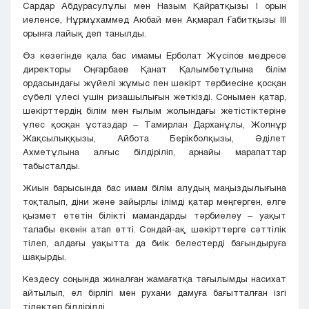
Сардар Абдурасулұлы мен Назым Қайратқызы І орын
иеленсе, Нұрмұхаммед Аюбай мен Ақмарал Ғабитқызы ІІІ
орынға лайық деп танылды.
Өз кезегінде қала бас имамы Ерболат Жүсіпов медресе
директоры Оңғарбаев Қанат Қалымбетұлына білім
ордасындағы жүйелі жұмыс пен шәкірт тәрбиесіне қосқан
сүбелі үлесі үшін ризашылығын жеткізді. Сонымен қатар,
шәкірттердің білім мен ғылым жолындағы жетістіктеріне
үлес қосқан ұстаздар – Тамирлан Дарханұлы, Жолнұр
Жақсылыққызы, Айбота Берікболқызы, Әділет
Ахметұлына алғыс білдіріліп, арнайы марапаттар
табысталды.
Жиын барысында бас имам білім алудың маңыздылығына
тоқталып, діни және зайырлы ілімді қатар меңгерген, елге
қызмет ететін білікті мамандарды тәрбиелеу – уақыт
талабы екенін атап өтті. Сондай-ақ, шәкірттерге сәттілік
тілеп, алдағы уақытта да биік белестерді бағындыруға
шақырды.
Кездесу соңында жиналған жамағатқа тағылымды насихат
айтылып, ел бірлігі мен рухани дамуға бағытталған ізгі
тілектер білдірілді.