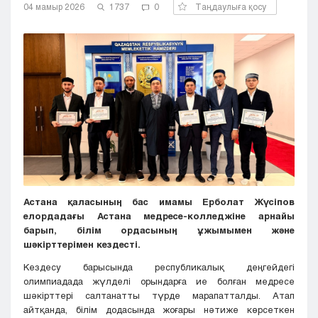
04 мамыр 2026
1737
0
Таңдаулыға қосу
Кызылорда
Павлодар
Петропавловск
Семей
Талдыкорган
Тараз
Туркестан
Уральск
Усть-Каменогорск
Шымкент
Астана қаласының бас имамы Ерболат Жүсіпов
елордадағы Астана медресе-колледжіне арнайы
барып, білім ордасының ұжымымен және
шәкірттерімен кездесті.
Кездесу барысында республикалық деңгейдегі
олимпиадада жүлделі орындарға ие болған медресе
шәкірттері салтанатты түрде марапатталды. Атап
айтқанда, білім додасында жоғары нәтиже көрсеткен