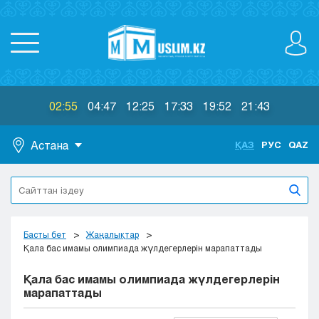
02:55
04:47
12:25
17:33
19:52
21:43
Астана
ҚАЗ
РУС
QAZ
Астана
Алматы
Актау
Актобе
Басты бет
Жаңалықтар
Атырау
Қала бас имамы олимпиада жүлдегерлерін марапаттады
Жезказган
Қала бас имамы олимпиада жүлдегерлерін
Караганда
марапаттады
Кокшетау
Костанай