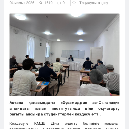
04 мамыр 2026
1610
0
Таңдаулыға қосу
Кызылорда
Павлодар
Петропавловск
Семей
Талдыкорган
Тараз
Туркестан
Уральск
Усть-Каменогорск
Шымкент
Астана қаласындағы «Хусамиддин ас-Сығанақи»
атындағы ислам институтында діни оқу-ағарту
бағыты аясында студенттермен кездесу өтті.
Кездесуге ҚМДБ Діни оңалту бөлімінің маманы,
республикалық ақпараттық-насихат тобының мүшесі