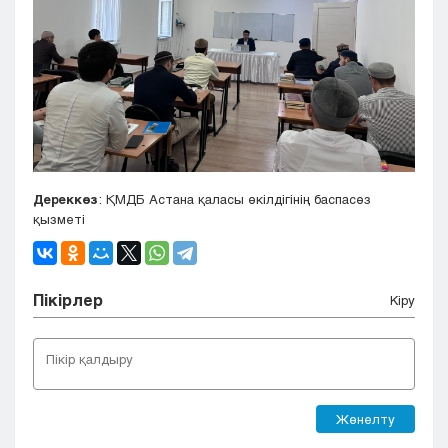
Дереккөз
: ҚМДБ Астана қаласы өкілдігінің баспасөз
қызметі
Пікірлер
Кіру
Жөнелту