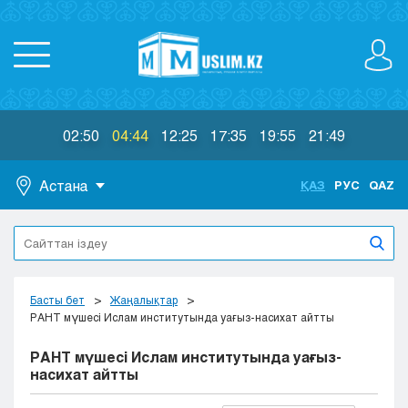
02:50
04:44
12:25
17:35
19:55
21:49
Астана
ҚАЗ
РУС
QAZ
Астана
Алматы
Актау
Актобе
Басты бет
Жаңалықтар
Атырау
РАНТ мүшесі Ислам институтында уағыз-насихат айтты
Жезказган
РАНТ мүшесі Ислам институтында уағыз-
Караганда
насихат айтты
Кокшетау
Костанай