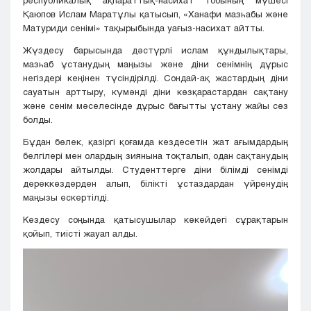
Қаюпов Ислам Маратұлы қатысып, «Ханафи мазһабы және
Матуриди сенімі» тақырыбында уағыз-насихат айтты.
Жүздесу барысында дәстүрлі ислам құндылықтары,
мазһаб ұстанудың маңызы және діни сенімнің дұрыс
негіздері кеңінен түсіндірілді. Сондай-ақ жастардың діни
сауатын арттыру, күмәнді діни көзқарастардан сақтану
және сенім мәселесінде дұрыс бағытты ұстану жайы сөз
болды.
Бұдан бөлек, қазіргі қоғамда кездесетін жат ағымдардың
белгілері мен олардың зиянына тоқталып, одан сақтанудың
жолдары айтылды. Студенттерге діни білімді сенімді
дереккөздерден алып, білікті ұстаздардан үйренудің
маңызы ескертілді.
Кездесу соңында қатысушылар көкейдегі сұрақтарын
қойып, тиісті жауап алды.