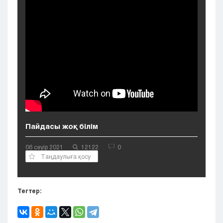
Кызылорда
Павлодар
Петропавловск
Семей
Талдыкорган
Тараз
Туркестан
Уральск
Усть-Каменогорск
Шымкент
Пайдасы жоқ білім
06 сәуір 2021
12122
0
Таңдаулыға қосу
Тегтер: