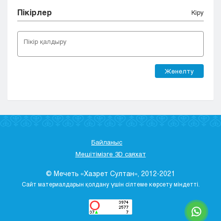
Пікірлер
Кіру
Жөнелту
Байланыс
Мешітімізге 3D саяхат
© Мечеть «Хазрет Султан», 2012-2021
Сайт материалдарын қолдану үшін сілтеме көрсету міндетті.