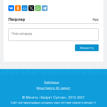
Пікірлер
Кіру
Жөнелту
Байланыс
Мешітімізге 3D саяхат
© Мечеть «Хазрет Султан», 2012-2021
Сайт материалдарын қолдану үшін сілтеме көрсету міндетті.