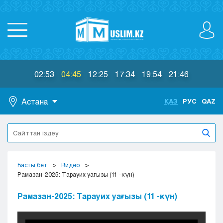
02:53
04:45
12:25
17:34
19:54
21:46
Астана
ҚАЗ
РУС
QAZ
Астана
Алматы
Актау
Актобе
Басты бет
Видео
Атырау
Рамазан-2025: Тарауих уағызы (11 -күн)
Жезказган
Рамазан-2025: Тарауих уағызы (11 -күн)
Караганда
Кокшетау
Костанай