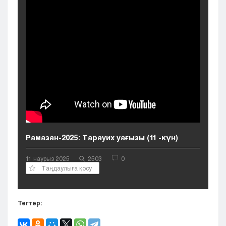
Кызылорда
Павлодар
Петропавловск
Семей
Талдыкорган
Тараз
Туркестан
Уральск
Усть-Каменогорск
Шымкент
Рамазан-2025: Тарауих уағызы (11 -күн)
11 наурыз 2025
2503
0
Таңдаулыға қосу
Тегтер: