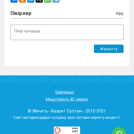
Пікірлер
Кіру
Жөнелту
Байланыс
Мешітімізге 3D саяхат
© Мечеть «Хазрет Султан», 2012-2021
Сайт материалдарын қолдану үшін сілтеме көрсету міндетті.