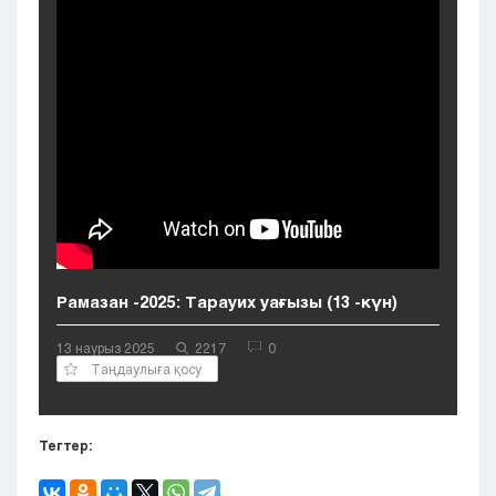
Кызылорда
Павлодар
Петропавловск
Семей
Талдыкорган
Тараз
Туркестан
Уральск
Усть-Каменогорск
Шымкент
Рамазан -2025: Тарауих уағызы (13 -күн)
13 наурыз 2025
2217
0
Таңдаулыға қосу
Тегтер: