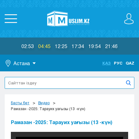
02:53
04:45
12:25
17:34
19:54
21:46
Астана
ҚАЗ
РУС
QAZ
Астана
Алматы
Актау
Актобе
Басты бет
Видео
Атырау
Рамазан -2025: Тарауих уағызы (13 -күн)
Жезказган
Рамазан -2025: Тарауих уағызы (13 -күн)
Караганда
Кокшетау
Костанай