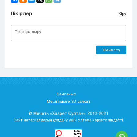
Пікірлер
Кіру
Жөнелту
Байланыс
Мешітімізге 3D саяхат
© Мечеть «Хазрет Султан», 2012-2021
Сайт материалдарын қолдану үшін сілтеме көрсету міндетті.