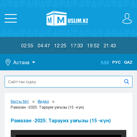
02:55
04:47
12:25
17:33
19:52
21:43
Астана
ҚАЗ
РУС
QAZ
Астана
Алматы
Актау
Актобе
Басты бет
Видео
Атырау
Рамазан -2025: Тарауих уағызы (15 -күн)
Жезказган
Рамазан -2025: Тарауих уағызы (15 -күн)
Караганда
Кокшетау
Костанай