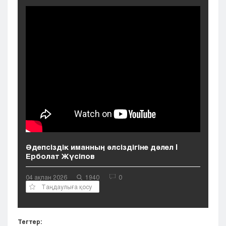
Кызылорда
Павлодар
Петропавловск
Семей
Талдыкорган
Тараз
Туркестан
Уральск
Усть-Каменогорск
Шымкент
Әдепсіздік иманның әлсіздігіне дәлел |
Ерболат Жүсіпов
04 ақпан 2026
1940
0
Таңдаулыға қосу
Тегтер: