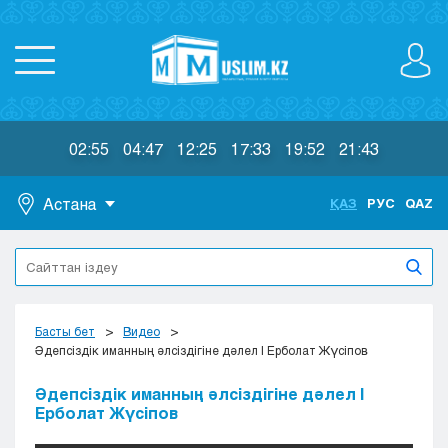
02:55
04:47
12:25
17:33
19:52
21:43
Астана
ҚАЗ
РУС
QAZ
Астана
Алматы
Актау
Актобе
Басты бет
Видео
Атырау
Әдепсіздік иманның әлсіздігіне дәлел | Ерболат Жүсіпов
Жезказган
Әдепсіздік иманның әлсіздігіне дәлел |
Караганда
Ерболат Жүсіпов
Кокшетау
Костанай