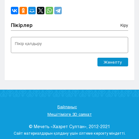
Пікірлер
Кіру
Жөнелту
Байланыс
Мешітімізге 3D саяхат
© Мечеть «Хазрет Султан», 2012-2021
Сайт материалдарын қолдану үшін сілтеме көрсету міндетті.