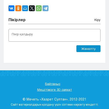
Пікірлер
Кіру
Жөнелту
Байланыс
Мешітімізге 3D саяхат
© Мечеть «Хазрет Султан», 2012-2021
Сайт материалдарын қолдану үшін сілтеме көрсету міндетті.