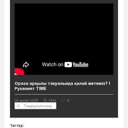
Кызылорда
Павлодар
Петропавловск
Семей
Талдыкорган
Тараз
Туркестан
Уральск
Усть-Каменогорск
Шымкент
Ораза арқылы тақуалыққа қалай жетеміз? |
Руханият TIME
04 ақпан 2026
1942
0
Таңдаулыға қосу
Тегтер: