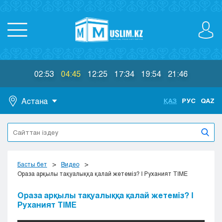
02:53
04:45
12:25
17:34
19:54
21:46
Астана
ҚАЗ
РУС
QAZ
Астана
Алматы
Актау
Актобе
Басты бет
Видео
Атырау
Ораза арқылы тақуалыққа қалай жетеміз? | Руханият TIME
Жезказган
Ораза арқылы тақуалыққа қалай жетеміз? |
Караганда
Руханият TIME
Кокшетау
Костанай